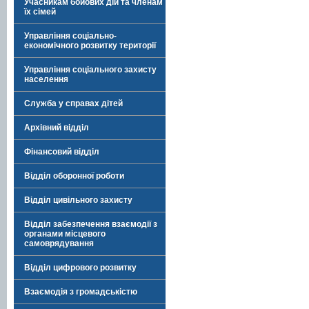
Учасникам бойових дій та членам
їх сімей
Управління соціально-
економічного розвитку території
Управління соціального захисту
населення
Служба у справах дітей
Архівний відділ
Фінансовий відділ
Відділ оборонної роботи
Відділ цивільного захисту
Відділ забезпечення взаємодії з
органами місцевого
самоврядування
Відділ цифрового розвитку
Взаємодія з громадськістю