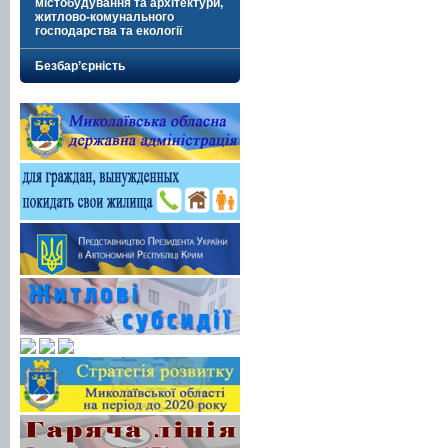
містобудування та архітектури,
житлово-комунального
господарства та екології
Безбар’єрність