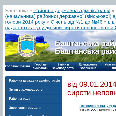
Баштанка »
Районна державна адміністрація
»
(начальника) районної державної (військової) а
голови 2014 року
»
Січень від №1 до №46
»
від
надання статусу дитини-сироти неповнолітній О
Баштанська рай
Баштанська рай
Герої не
Зміни в
Електронне
Учасни
Головна
Новини
вмирають
законодавстві
звернення
чл
Районна державна адміністрація
від 09.01.201
Зміни в законодавстві
сироти неповн
Районна рада
Про надання статусу ди
Звернення громадян
Формат:
DOC
| Добавлен:
24