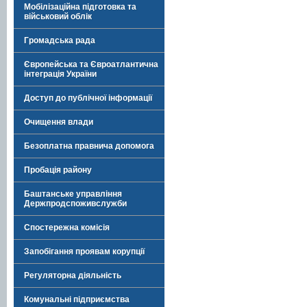
Мобілізаційна підготовка та
військовий облік
Громадська рада
Європейська та Євроатлантична
інтеграція України
Доступ до публічної інформації
Очищення влади
Безоплатна правнича допомога
Пробація району
Баштанське управління
Держпродспоживслужби
Спостережна комісія
Запобігання проявам корупції
Регуляторна діяльність
Комунальні підприємства