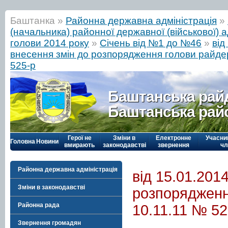
Баштанка »
Районна державна адміністрація
»
(начальника) районної державної (військової) а
голови 2014 року
»
Січень від №1 до №46
»
від
внесення змін до розпорядження голови райдер
525-р
Баштанська рай
Баштанська рай
Герої не
Зміни в
Електронне
Учасни
Головна
Новини
вмирають
законодавстві
звернення
чл
Районна державна адміністрація
від 15.01.201
Зміни в законодавстві
розпорядження
Районна рада
10.11.11 № 52
Звернення громадян