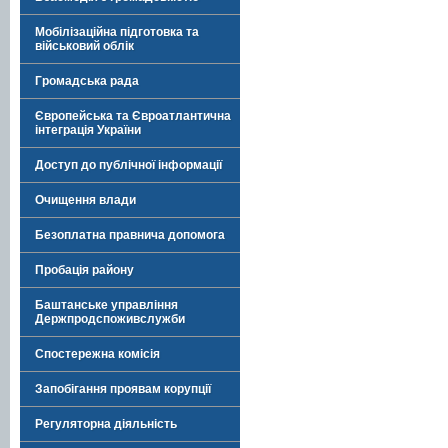
Мобілізаційна підготовка та
військовий облік
Громадська рада
Європейська та Євроатлантична
інтеграція України
Доступ до публічної інформації
Очищення влади
Безоплатна правнича допомога
Пробація району
Баштанське управління
Держпродспоживслужби
Спостережна комісія
Запобігання проявам корупції
Регуляторна діяльність