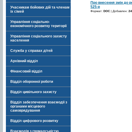
Про внесення змін до р
525-р
Учасникам бойових дій та членам
Формат:
DOC
| Добавлен:
24
їх сімей
Управління соціально-
економічного розвитку території
Управління соціального захисту
населення
Служба у справах дітей
Архівний відділ
Фінансовий відділ
Відділ оборонної роботи
Відділ цивільного захисту
Відділ забезпечення взаємодії з
органами місцевого
самоврядування
Відділ цифрового розвитку
Взаємодія з громадськістю