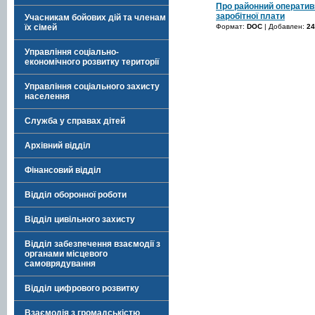
Про районний оперативн
заробітної плати
Учасникам бойових дій та членам
Формат:
DOC
| Добавлен:
24
їх сімей
Управління соціально-
економічного розвитку території
Управління соціального захисту
населення
Служба у справах дітей
Архівний відділ
Фінансовий відділ
Відділ оборонної роботи
Відділ цивільного захисту
Відділ забезпечення взаємодії з
органами місцевого
самоврядування
Відділ цифрового розвитку
Взаємодія з громадськістю