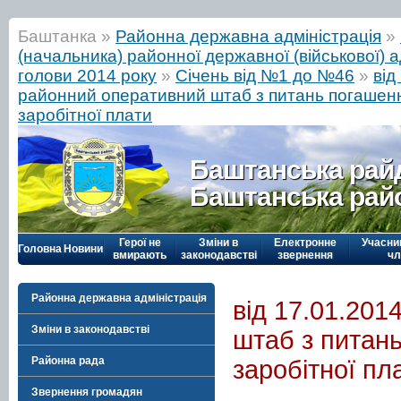
Баштанка »
Районна державна адміністрація
»
(начальника) районної державної (військової) а
голови 2014 року
»
Січень від №1 до №46
»
від
районний оперативний штаб з питань погашенн
заробітної плати
Баштанська рай
Баштанська рай
Герої не
Зміни в
Електронне
Учасни
Головна
Новини
вмирають
законодавстві
звернення
чл
Районна державна адміністрація
від 17.01.20
Зміни в законодавстві
штаб з питань
Районна рада
заробітної пл
Звернення громадян