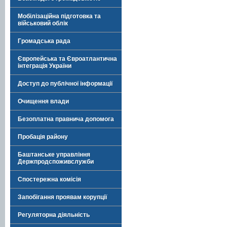
Мобілізаційна підготовка та
військовий облік
Громадська рада
Європейська та Євроатлантична
інтеграція України
Доступ до публічної інформації
Очищення влади
Безоплатна правнича допомога
Пробація району
Баштанське управління
Держпродспоживслужби
Спостережна комісія
Запобігання проявам корупції
Регуляторна діяльність