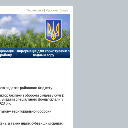
Українська |
Русский
|
English
Пробація
Інформація для користувачів з
району
вадами зору
ею видатків районного бюджету.
ктор безпеки і оборони склали у сумі
2
к. Видатки спеціального фонду склали у
023 рік.
льйону територіальної оборони
ень, а також інших субвенцій місцевих