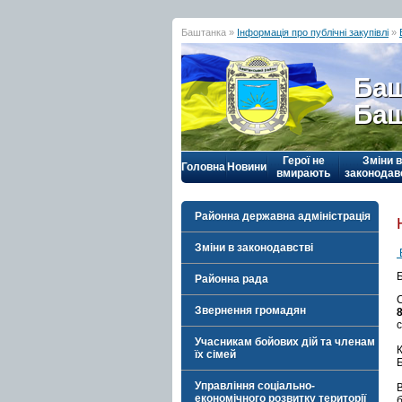
Баштанка »
Інформація про публічні закупівлі
»
Баш
Баш
Герої не
Зміни в
Головна
Новини
вмирають
законодав
Районна державна адміністрація
Зміни в законодавстві
Районна рада
Звернення громадян
с
Учасникам бойових дій та членам
їх сімей
Управління соціально-
економічного розвитку території