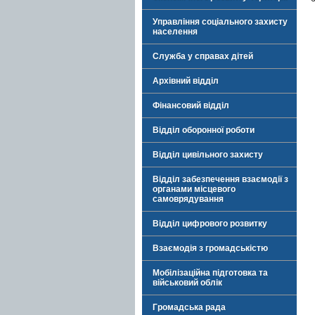
Управління соціального захисту
населення
Служба у справах дітей
Архівний відділ
Фінансовий відділ
Відділ оборонної роботи
Відділ цивільного захисту
Відділ забезпечення взаємодії з
органами місцевого
самоврядування
Відділ цифрового розвитку
Взаємодія з громадськістю
Мобілізаційна підготовка та
військовий облік
Громадська рада