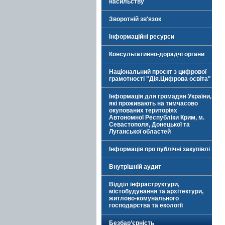
насильству
Зворотній зв'язок
Інформаційні ресурси
Консультативно-дорадчі органи
Національний проєкт з цифрової
грамотності "Дія.Цифрова освіта"
Інформація для громадян України,
які проживають на тимчасово
окупованих територіях
Автономної Республіки Крим, м.
Севастополя, Донецької та
Луганської областей
Інформація про публічні закупівлі
Внутрішній аудит
Відділ інфраструктури,
містобудування та архітектури,
житлово-комунального
господарства та екології
Безбар’єрність