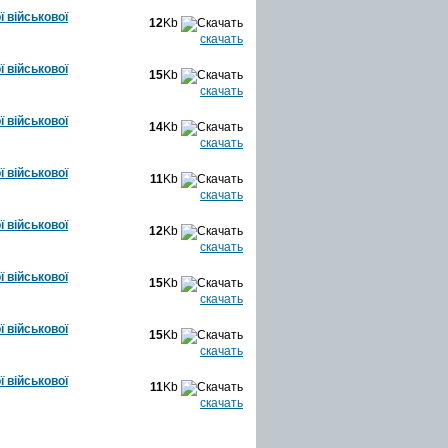
ї військової
12
Kb
скачать
ї військової
15
Kb
скачать
ї військової
14
Kb
скачать
ї військової
11
Kb
скачать
ї військової
12
Kb
скачать
ї військової
15
Kb
скачать
ї військової
15
Kb
скачать
ї військової
11
Kb
скачать