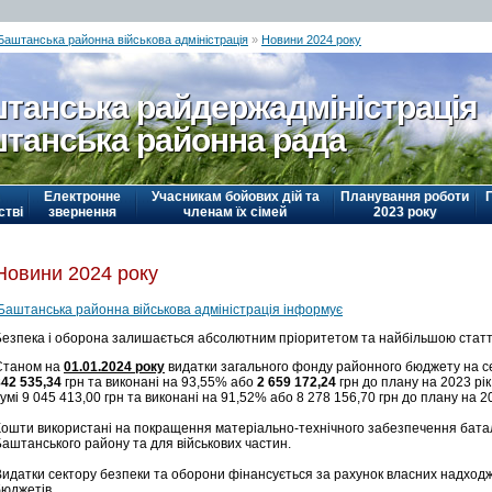
Баштанська районна військова адміністрація
»
Новини 2024 року
танська райдержадміністрація
танська районна рада
Електронне
Учасникам бойових дій та
Планування роботи
стві
звернення
членам їх сімей
2023 року
Новини 2024 року
Баштанська районна військова адміністрація інформує
Безпека і оборона залишається абсолютним пріоритетом та найбільшою статт
Станом на
01.01.2024 року
видатки загального фонду районного бюджету на се
842 535,34
грн та виконані на 93,55% або
2 659 172,24
грн до плану на 2023 рі
умі 9 045 413,00 грн та виконані на 91,52% або 8 278 156,70 грн до плану на 2
Кошти використані на покращення матеріально-технічного забезпечення бата
Баштанського району та для військових частин.
Видатки сектору безпеки та оборони фінансується за рахунок власних надходж
бюджетів.