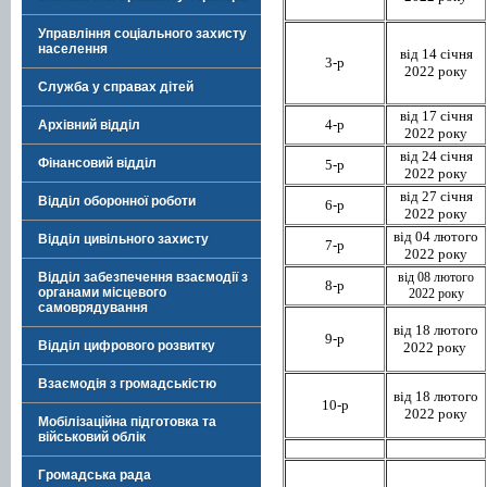
Управління соціального захисту
населення
від 14 січня
3-р
2022 року
Служба у справах дітей
від 17 січня
4-р
Архівний відділ
2022 року
від 24 січня
Фінансовий відділ
5-р
2022 року
від 27 січня
Відділ оборонної роботи
6-р
2022 року
від 04 лютого
Відділ цивільного захисту
7-р
2022 року
від 08 лютого
Відділ забезпечення взаємодії з
8-р
органами місцевого
2022 року
самоврядування
від 18 лютого
9-р
Відділ цифрового розвитку
2022 року
Взаємодія з громадськістю
від 18 лютого
10-р
2022 року
Мобілізаційна підготовка та
військовий облік
Громадська рада