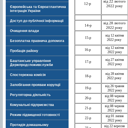
від 22 лютого
12-р
2022 року
Європейська та Євроатлантична
інтеграція України
Доступ до публічної інформації
від 28 лютого
14-р
2022 року
Очищення влади
від 12 квітня
15-р
2022 року
Безоплатна правнича допомога
від 12 квітня
16-р
Пробація району
2022 року
від 27 квітня
Баштанське управління
17-р
2022 року
Держпродспоживслужби
від 28 квітня
Спостережна комісія
18-р
2022 року
Запобігання проявам корупції
від 26 травня
19-р
2022 року
Регуляторна діяльність
від 08 червня
20-р
2022 року
Комунальні підприємства
від 08 червня
21-р
2022 року
Режим підвищеної готовності
від 01 липня
22-р
2022 року
Протидія домашньому
від 22 вересня
23-р