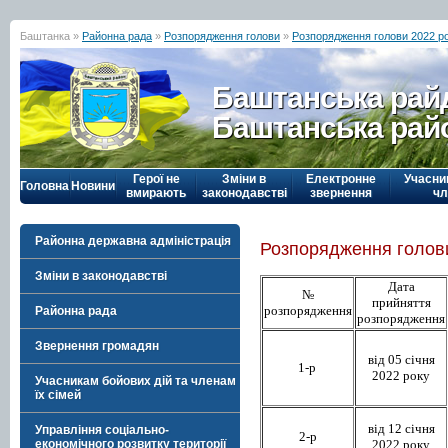
Баштанка »
Районна рада
»
Розпорядження голови
»
Розпорядження голови 2022 р
Баштанська рай
Баштанська рай
Герої не
Зміни в
Електронне
Учасни
Головна
Новини
вмирають
законодавстві
звернення
чл
Районна державна адміністрація
Розпорядження голови
Зміни в законодавстві
Дата
№
прийняття
розпорядження
Районна рада
розпорядження
Звернення громадян
від 05 січня
1-р
2022 року
Учасникам бойових дій та членам
їх сімей
від 12 січня
Управління соціально-
2-р
2022 року
економічного розвитку території