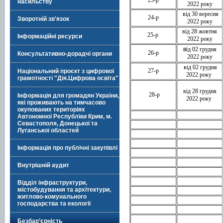
насильству
2022 року
від 30 вересня
24-р
Зворотній зв'язок
2022 року
від 28 жовтня
25-р
Інформаційні ресурси
2022 року
ві
д 02 грудня
26-р
Консультативно-дорадчі органи
2022 року
від 02 грудня
27-р
Національний проєкт з цифрової
2022 року
грамотності "Дія.Цифрова освіта"
від 28 грудня
28-р
Інформація для громадян України,
2022 року
які проживають на тимчасово
окупованих територіях
Автономної Республіки Крим, м.
Севастополя, Донецької та
Луганської областей
Інформація про публічні закупівлі
Внутрішній аудит
Відділ інфраструктури,
містобудування та архітектури,
житлово-комунального
господарства та екології
Безбар’єрність