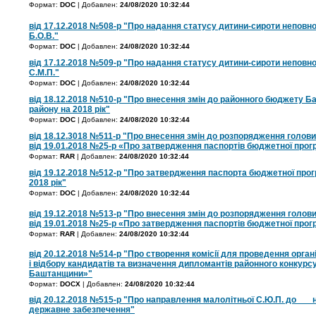
Формат:
DOC
| Добавлен:
24/08/2020 10:32:44
від 17.12.2018 №508-р "Про надання статусу дитини-сироти неповно
Б.О.В."
Формат:
DOC
| Добавлен:
24/08/2020 10:32:44
від 17.12.2018 №509-р "Про надання статусу дитини-сироти неповн
С.М.П."
Формат:
DOC
| Добавлен:
24/08/2020 10:32:44
від 18.12.2018 №510-р "Про внесення змін до районного бюджету Б
району на 2018 рік"
Формат:
DOC
| Добавлен:
24/08/2020 10:32:44
від 18.12.3018 №511-р "Про внесення змін до розпорядження голови
від 19.01.2018 №25-р «Про затвердження паспортів бюджетної прогр
Формат:
RAR
| Добавлен:
24/08/2020 10:32:44
від 19.12.2018 №512-р "Про затвердження паспорта бюджетної прог
2018 рік"
Формат:
DOC
| Добавлен:
24/08/2020 10:32:44
від 19.12.2018 №513-р "Про внесення змін до розпорядження голови
від 19.01.2018 №25-р «Про затвердження паспортів бюджетної прогр
Формат:
RAR
| Добавлен:
24/08/2020 10:32:44
від 20.12.2018 №514-р "Про створення комісії для проведення органі
і відбору кандидатів та визначення дипломантів районного конкур
Баштанщини»"
Формат:
DOCX
| Добавлен:
24/08/2020 10:32:44
від 20.12.2018 №515-р "Про направлення малолітньої С.Ю.П. до _ _ 
державне забезпечення"