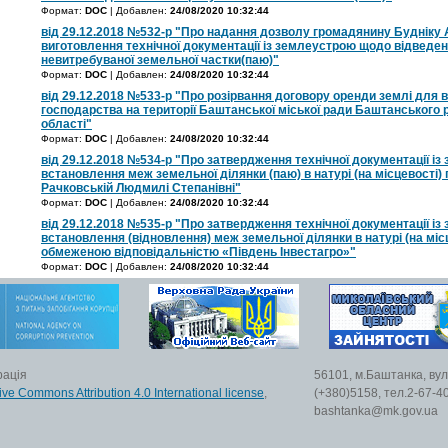
Формат:
DOC
| Добавлен:
24/08/2020 10:32:44
від 29.12.2018 №532-р "Про надання дозволу громадянину Будніку 
виготовлення технічної документації із землеустрою щодо відведен
невитребуваної земельної частки(паю)"
Формат:
DOC
| Добавлен:
24/08/2020 10:32:44
від 29.12.2018 №533-р "Про розірвання договору оренди землі для 
господарства на території Баштанської міської ради Баштанського 
області"
Формат:
DOC
| Добавлен:
24/08/2020 10:32:44
від 29.12.2018 №534-р "Про затвердження технічної документації і
встановлення меж земельної ділянки (паю) в натурі (на місцевості) 
Рачковській Людмилі Степанівні"
Формат:
DOC
| Добавлен:
24/08/2020 10:32:44
від 29.12.2018 №535-р "Про затвердження технічної документації і
встановлення (відновлення) меж земельної ділянки в натурі (на міс
обмеженою відповідальністю «Південь Інвестагро»"
Формат:
DOC
| Добавлен:
24/08/2020 10:32:44
рація
56101, м.Баштанка, вул
ive Commons Attribution 4.0 International license
,
(+380)5158, тел.2-67-40
bashtanka@mk.gov.ua