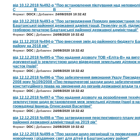
від 10.12.2018 №492-р "Про встановлення піклування над неповно
С________ В_______ В______"
Формат:
DOCX
| Добавлен:
24/08/2020 10:32:42
від 10.12.2018 №493-р "Про затвердження Порядку використання ге
Баштанської районної державної адміністрації, Переліку осіб, підп
гербовою печаткою Баштанської районної державної адміністрації"
Формат:
DOC
| Добавлен:
24/08/2020 10:32:42
від 11.12.2018 №494-р "Про внесення змін до районного бюджету Б
району на 2018 рік"
Формат:
DOC
| Добавлен:
24/08/2020 10:32:42
від 12.12.2018 №495-р "Про надання дозволу ТОВ «Еліта-В» на виго
документації із землеустрою щодо відведення земельних ділянок 
часток (паїв)"
Формат:
DOC
| Добавлен:
24/08/2020 10:32:42
від 12.12.2018 №496-р "Про забезпечення виконання Указу Президен
2008 року №109/2008 «Про першочергові заходи щодо забезпечення 
конституційного права на звернення до органів державної влади та 
Формат:
DOC
| Добавлен:
24/08/2020 10:32:42
від 12.12.2018 №497-р "Про надання дозволу на розроблення технічн
землеустрою щодо встановлення меж земельної ділянки (паю) в нату
громадянці Іванець Олександрі Василівні"
Формат:
DOC
| Добавлен:
24/08/2020 10:32:42
від 12.12.2018 №498-р "Про затвердження перспективного плану ро
районної державної адміністрації на 2019 рік"
Формат:
DOC
| Добавлен:
24/08/2020 10:32:42
від 12.12.2018 №499-р "Про заходи щодо організації та проведення
новорічних і різдвяних свят для дітей в Баштанському районі"