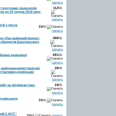
скачать
112
Kb
структурних підрозділів
дня до 25 грудня 2018 року,
скачать
сіб з числа
33
Kb
скачать
468
Kb
ади «Про районний бюджет
го бюджетів Баштанського
скачать
691
Kb
айонної державної
скачать
28
Kb
 райдержадміністрації від
істративно-дозвільних
скачать
24
Kb
обіт на підприємствах,
скачать
тьківського
33
Kb
скачать
ній С.Ю.П."
32
Kb
скачать