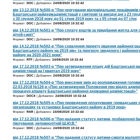
Формат:
DOC
| Добавлен:
24/08/2020 10:32:42
від 13.12.2018 №500-р "Про чергування відповідальних працівників 
Баштанської райдержадміністрації у святкові та вихідні дні з 23 гру
з 30 грудня 2018 року до 01 січня 2019 року та з 05 січня до 07 січн
Формат:
DOC
| Добавлен:
24/08/2020 10:32:42
від 14.12.2018 №501-р "Про сплату коштів за придбання житла для о
дітей-сиріт"
Формат:
DOC
| Добавлен:
24/08/2020 10:32:44
від 14.12.2018 №502-р "Про схвалення проекту рішення районної р
Баштанського району на 2019 рік» та прогнозу зведеного і районно
району на 2020-2021 роки"
Формат:
RTF
| Добавлен:
24/08/2020 10:32:44
від 17.12.2018 №503-р "Про затвердження плану дій Баштанської р
адміністрації на І квартал 2019 року"
Формат:
DOC
| Добавлен:
24/08/2020 10:32:44
від 17.12.2018 №504-р "Про внесення змін до розпорядження голови
22.03.2018 №126-р «Про затвердження Положення про відділ адмін
процедур апарату Баштанської районної державної адміністрації»"
Формат:
DOCX
| Добавлен:
24/08/2020 10:32:44
від 17.12.2018 №505-р «Про проведення оплачуваних громадських р
організаціях та установах Баштанського району в 2019 році»
Формат:
RAR
| Добавлен:
24/08/2020 10:32:44
від 17.12.2018 №506-р "Про надання статусу дитини, позбавленої ба
піклування, неповнолітній Щ.Ю.В."
Формат:
DOC
| Добавлен:
24/08/2020 10:32:44
від 17.12.2018 №507-р "Про надання статусу дитини-сироти малоліт