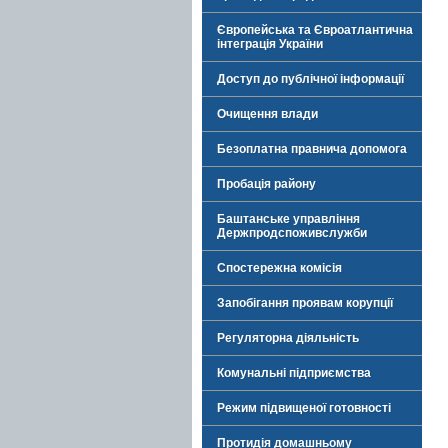
Європейська та Євроатлантична
інтеграція України
Доступ до публічної інформації
Очищення влади
Безоплатна правнича допомога
Пробація району
Баштанське управління
Держпродспоживслужби
Спостережна комісія
Запобігання проявам корупції
Регуляторна діяльність
Комунальні підприємства
Режим підвищеної готовності
Протидія домашньому