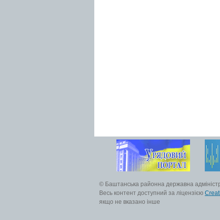
© Баштанська районна державна адмініст
Весь контент доступний за ліцензією
Creat
якщо не вказано інше