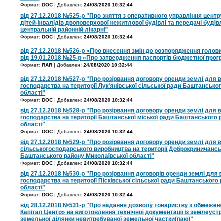
Формат:
DOC
| Добавлен:
24/08/2020 10:32:44
від 27.12.2018 №525-р "Про зняття з оперативного управління центру
дітей-інвалідів двоповерхової нежитлової будівлі та передачі будів
центральній районній лікарні"
Формат:
DOC
| Добавлен:
24/08/2020 10:32:44
від 27.12.2018 №526-р «Про внесення змін до розпорядження голов
від 19.01.2018 №25-р «Про затвердження паспортів бюджетної прогр
Формат:
RAR
| Добавлен:
24/08/2020 10:32:44
від 27.12.2018 №527-р "Про розірвання договору оренди землі для 
господарства на території Лук’янівської сільської ради Баштансько
області"
Формат:
DOC
| Добавлен:
24/08/2020 10:32:44
від 27.12.2018 №528-р "Про розірвання договору оренди землі для 
господарства на території Баштанської міської ради Баштанського 
області"
Формат:
DOC
| Добавлен:
24/08/2020 10:32:44
від 27.12.2018 №529-р "Про розірвання договору оренди землі для 
сільськогосподарського виробництва на території Доброкриничанськ
Баштанського району Миколаївської області"
Формат:
DOC
| Добавлен:
24/08/2020 10:32:44
від 27.12.2018 №530-р "Про розірвання договорів оренди землі для
господарства на території Пісківської сільської ради Баштанського
області"
Формат:
DOC
| Добавлен:
24/08/2020 10:32:44
від 28.12.2018 №531-р "Про надання дозволу товариству з обмежен
Капітал Центр» на виготовлення технічної документації із землеус
земельної ділянки невитребуваної земельної частки(паю)"