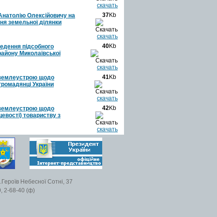
скачать
37
Kb
Анатолію Олексійовичу на
ня земельної ділянки
скачать
40
Kb
ведення підсобного
району Миколаївської
скачать
41
Kb
з землеустрою щодо
громадянці України
скачать
42
Kb
з землеустрою щодо
цевості) товариству з
скачать
.Героїв Небесної Сотні, 37
, 2-68-40 (ф)