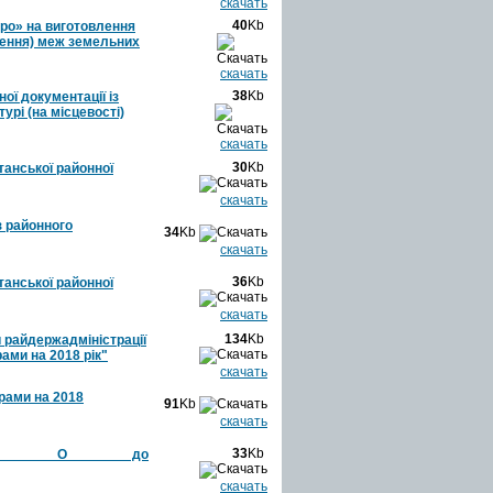
скачать
40
Kb
гро» на виготовлення
лення) меж земельних
скачать
38
Kb
ої документації із
рі (на місцевості)
скачать
30
Kb
анської районної
скачать
з районного
34
Kb
скачать
36
Kb
анської районної
скачать
134
Kb
 райдержадміністрації
ами на 2018 рік"
скачать
рами на 2018
91
Kb
скачать
33
Kb
О_______ О________ до
скачать