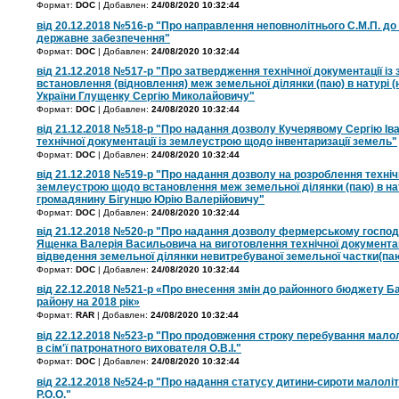
Формат:
DOC
| Добавлен:
24/08/2020 10:32:44
від 20.12.2018 №516-р "Про направлення неповнолітнього С.М.П. до 
державне забезпечення"
Формат:
DOC
| Добавлен:
24/08/2020 10:32:44
від 21.12.2018 №517-р "Про затвердження технічної документації і
встановлення (відновлення) меж земельної ділянки (паю) в натурі (
України Глущенку Сергію Миколайовичу"
Формат:
DOC
| Добавлен:
24/08/2020 10:32:44
від 21.12.2018 №518-р "Про надання дозволу Кучерявому Сергію Ів
технічної документації із землеустрою щодо інвентаризації земель"
Формат:
DOC
| Добавлен:
24/08/2020 10:32:44
від 21.12.2018 №519-р "Про надання дозволу на розроблення технічн
землеустрою щодо встановлення меж земельної ділянки (паю) в нату
громадянину Бігунцю Юрію Валерійовичу"
Формат:
DOC
| Добавлен:
24/08/2020 10:32:44
від 21.12.2018 №520-р "Про надання дозволу фермерському госп
Ященка Валерія Васильовича на виготовлення технічної документа
відведення земельної ділянки невитребуваної земельної частки(па
Формат:
DOC
| Добавлен:
24/08/2020 10:32:44
від 22.12.2018 №521-р «Про внесення змін до районного бюджету Б
району на 2018 рік»
Формат:
RAR
| Добавлен:
24/08/2020 10:32:44
від 22.12.2018 №523-р "Про продовження строку перебування малоліт
в сім'ї патронатного вихователя О.В.І."
Формат:
DOC
| Добавлен:
24/08/2020 10:32:44
від 22.12.2018 №524-р "Про надання статусу дитини-сироти малолі
Р.О.О."