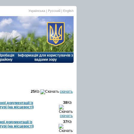
Українська |
Русский
|
English
Пробація
Інформація для користувачів з
району
вадами зору
25
Kb
скачать
38
Kb
ої документації із
рі (на місцевості)
скачать
37
Kb
ої документації із
рі (на місцевості)