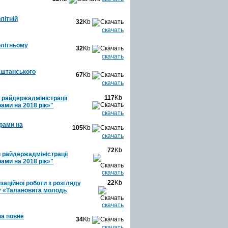
літній
32
Kb
скачать
олітньому
32
Kb
скачать
аштанського
67
Kb
скачать
117
Kb
 райдержадміністрації
ами на 2018 рік»"
скачать
рами на
105
Kb
скачать
72
Kb
 райдержадміністрації
ами на 2018 рік»"
скачать
22
Kb
заційної роботи з розгляду
су «Талановита молодь
скачать
на повне
34
Kb
скачать