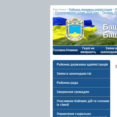
Баштанка »
Районна державна адміністрація
»
Р
»
Розпорядження голови 2018 року
»
Грудень (4
Баш
Баш
Герої не
Зміни в
Головна
Новини
вмирають
законодав
Районна державна адміністрація
Зміни в законодавстві
Районна рада
Звернення громадян
Учасникам бойових дій та членам
їх сімей
Управління соціально-