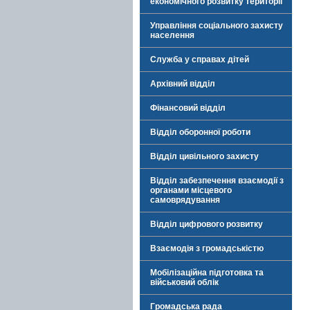
економічного розвитку території
Управління соціального захисту
населення
Служба у справах дітей
Архівний відділ
Фінансовий відділ
Відділ оборонної роботи
Відділ цивільного захисту
Відділ забезпечення взаємодії з
органами місцевого
самоврядування
Відділ цифрового розвитку
Взаємодія з громадськістю
Мобілізаційна підготовка та
військовий облік
Громадська рада