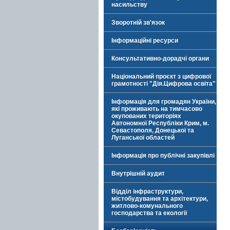
насильству
Зворотній зв'язок
Інформаційні ресурси
Консультативно-дорадчі органи
Національний проєкт з цифрової
грамотності "Дія.Цифрова освіта"
Інформація для громадян України,
які проживають на тимчасово
окупованих територіях
Автономної Республіки Крим, м.
Севастополя, Донецької та
Луганської областей
Інформація про публічні закупівлі
Внутрішній аудит
Відділ інфраструктури,
містобудування та архітектури,
житлово-комунального
господарства та екології