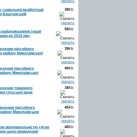
скачать
38
Kb
 соціальної реабілітації
лі Баштанській
скачать
56
Kb
и райдержадміністрації
ами на 2018 рік»
скачать
39
Kb
ведення підсобного
го району Миколаївської
скачать
40
Kb
ведення підсобного
району Миколаївської
скачать
38
Kb
ведення товарного
ої сільської ради
скачать
45
Kb
 ведення підсобного
 району Миколаївської
скачать
40
Kb
ою відповідальністю «Агро
трою щодо відведення