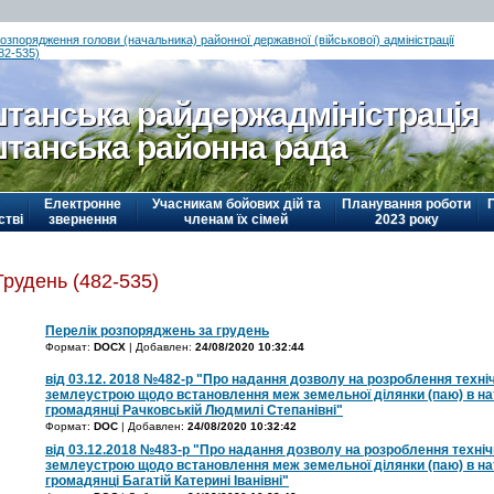
озпорядження голови (начальника) районної державної (військової) адміністрації
82-535)
танська райдержадміністрація
танська районна рада
Електронне
Учасникам бойових дій та
Планування роботи
стві
звернення
членам їх сімей
2023 року
Грудень (482-535)
Перелік розпоряджень за грудень
Формат:
DOCX
| Добавлен:
24/08/2020 10:32:44
від 03.12. 2018 №482-р "Про надання дозволу на розроблення технічн
землеустрою щодо встановлення меж земельної ділянки (паю) в нату
громадянці Рачковській Людмилі Степанівні"
Формат:
DOC
| Добавлен:
24/08/2020 10:32:42
від 03.12.2018 №483-р "Про надання дозволу на розроблення технічн
землеустрою щодо встановлення меж земельної ділянки (паю) в нату
громадянці Багатій Катерині Іванівні"