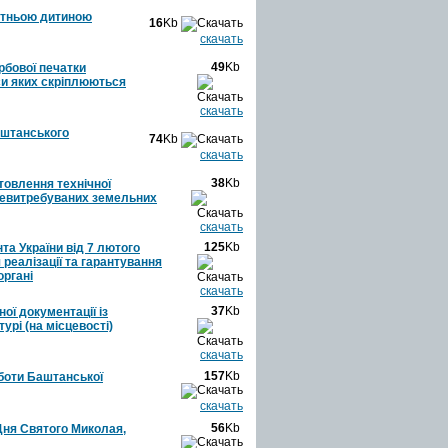
літньою дитиною
16
Kb
скачать
49
Kb
рбової печатки
иси яких скріплюються
скачать
аштанського
74
Kb
скачать
38
Kb
товлення технічної
невитребуваних земельних
скачать
125
Kb
та України від 7 лютого
реалізації та гарантування
органі
скачать
37
Kb
ої документації із
рі (на місцевості)
скачать
157
Kb
боти Баштанської
скачать
56
Kb
 Дня Святого Миколая,