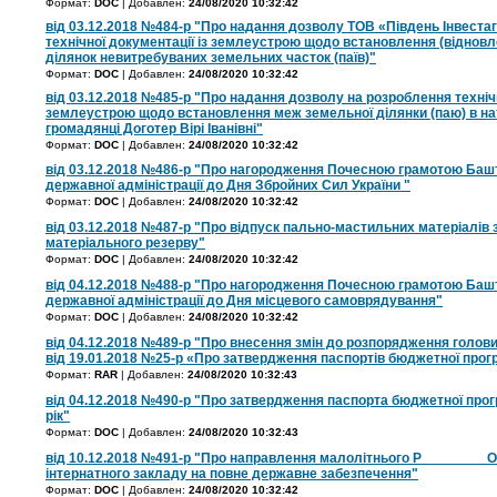
Формат:
DOC
| Добавлен:
24/08/2020 10:32:42
від 03.12.2018 №484-р "Про надання дозволу ТОВ «Південь Інвеста
технічної документації із землеустрою щодо встановлення (віднов
ділянок невитребуваних земельних часток (паїв)"
Формат:
DOC
| Добавлен:
24/08/2020 10:32:42
від 03.12.2018 №485-р "Про надання дозволу на розроблення технічн
землеустрою щодо встановлення меж земельної ділянки (паю) в нату
громадянці Доготер Вірі Іванівні"
Формат:
DOC
| Добавлен:
24/08/2020 10:32:42
від 03.12.2018 №486-р "Про нагородження Почесною грамотою Башт
державної адміністрації до Дня Збройних Сил України "
Формат:
DOC
| Добавлен:
24/08/2020 10:32:42
від 03.12.2018 №487-р "Про відпуск пально-мастильних матеріалів 
матеріального резерву"
Формат:
DOC
| Добавлен:
24/08/2020 10:32:42
від 04.12.2018 №488-р "Про нагородження Почесною грамотою Башт
державної адміністрації до Дня місцевого самоврядування"
Формат:
DOC
| Добавлен:
24/08/2020 10:32:42
від 04.12.2018 №489-р "Про внесення змін до розпорядження голови
від 19.01.2018 №25-р «Про затвердження паспортів бюджетної прогр
Формат:
RAR
| Добавлен:
24/08/2020 10:32:43
від 04.12.2018 №490-р "Про затвердження паспорта бюджетної прог
рік"
Формат:
DOC
| Добавлен:
24/08/2020 10:32:43
від 10.12.2018 №491-р "Про направлення малолітнього Р________ 
інтернатного закладу на повне державне забезпечення"
Формат:
DOC
| Добавлен:
24/08/2020 10:32:42