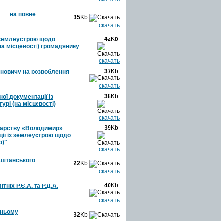
_ _ на повне
35
Kb
скачать
42
Kb
з землеустрою щодо
на місцевості) громадянину
скачать
37
Kb
ановичу на розроблення
скачать
38
Kb
ої документації із
рі (на місцевості)
скачать
39
Kb
одарству «Володимир»
ції із землеустрою щодо
ю)"
скачать
аштанського
22
Kb
скачать
40
Kb
ніх Р.Є.А. та Р.Д.А.
скачать
тньому
32
Kb