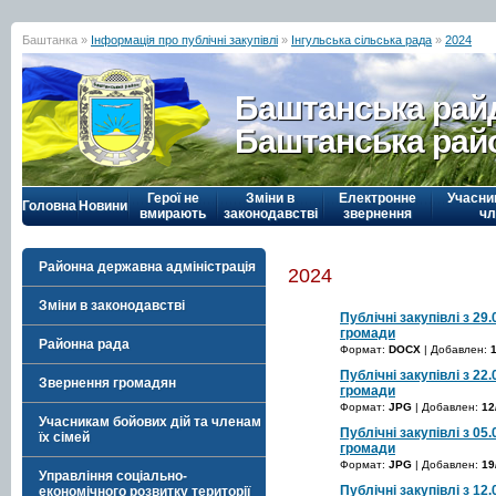
Баштанка »
Інформація про публічні закупівлі
»
Інгульська сільська рада
»
2024
Баштанська рай
Баштанська рай
Герої не
Зміни в
Електронне
Учасни
Головна
Новини
вмирають
законодавстві
звернення
чл
Районна державна адміністрація
2024
Зміни в законодавстві
Публічні закупівлі з 29.
громади
Районна рада
Формат:
DOCX
| Добавлен:
Публічні закупівлі з 22
Звернення громадян
громади
Формат:
JPG
| Добавлен:
12
Учасникам бойових дій та членам
Публічні закупівлі з 05.
їх сімей
громади
Формат:
JPG
| Добавлен:
19
Управління соціально-
Публічні закупівлі з 12.
економічного розвитку території