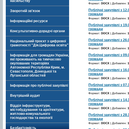
насильству
Формат:
DOCX
| Добавлен:
Публічні закупівлі з 12.
Зворотній зв'язок
громади
Формат:
DOCX
| Добавлен:
Інформаційні ресурси
Публічні закупівлі з 19.
громади
Консультативно-дорадчі органи
Формат:
DOCX
| Добавлен:
Публічні закупівлі з 26.
Національний проєкт з цифрової
громади
грамотності "Дія.Цифрова освіта"
Формат:
DOCX
| Добавлен:
Публічні закупівлі з 09.
Інформація для громадян України,
громади
які проживають на тимчасово
окупованих територіях
Формат:
DOCX
| Добавлен:
Автономної Республіки Крим, м.
Публічні закупівлі з 16.
Севастополя, Донецької та
громади
Луганської областей
Формат:
DOCX
| Добавлен:
Публічні закупівлі з 07.
Інформація про публічні закупівлі
громади
Формат:
DOCX
| Добавлен:
Внутрішній аудит
Публічні закупівлі з 14.
громади
Відділ інфраструктури,
Формат:
DOCX
| Добавлен:
містобудування та архітектури,
житлово-комунального
Публічні закупівлі з 28.
господарства та екології
громади
Формат:
DOCX
| Добавлен:
Безбар’єрність