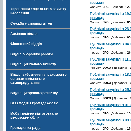
громади
Формат:
JPG
| Добавлен:
27
Управління соціального захисту
населення
Публічні закупівлі з 19.
громади
Формат:
JPG
| Добавлен:
05
Служба у справах дітей
Публічні закупівлі з 26.
громади
Архівний відділ
Формат:
JPG
| Добавлен:
05
Фінансовий відділ
Публічні закупівлі з 04.
громади
Формат:
JPG
| Добавлен:
20
Відділ оборонної роботи
Публічні закупівлі з 11.
громади
Відділ цивільного захисту
Формат:
DOCX
| Добавлен:
Публічні закупівлі з 18.
Відділ забезпечення взаємодії з
громади
органами місцевого
самоврядування
Формат:
DOCX
| Добавлен:
Публічні закупівлі з 25.
Відділ цифрового розвитку
громади
Формат:
DOCX
| Добавлен:
Взаємодія з громадськістю
Публічні закупівлі з 01.
громади
Мобілізаційна підготовка та
Формат:
JPG
| Добавлен:
15
військовий облік
Публічні закупівлі з 08.
громади
Громадська рада
Формат:
JPG
| Добавлен:
15