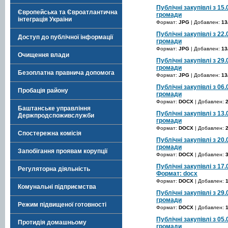
Публічні закупівлі з 15.
Європейська та Євроатлантична
громади
інтеграція України
Формат:
JPG
| Добавлен:
13
Публічні закупівлі з 22.
Доступ до публічної інформації
громади
Формат:
JPG
| Добавлен:
13
Очищення влади
Публічні закупівлі з 29.
громади
Безоплатна правнича допомога
Формат:
JPG
| Добавлен:
13
Публічні закупівлі з 06.
Пробація району
громади
Формат:
DOCX
| Добавлен:
Баштанське управління
Публічні закупівлі з 13.
Держпродспоживслужби
громади
Формат:
DOCX
| Добавлен:
Спостережна комісія
Публічні закупівлі з 20.
громади
Запобігання проявам корупції
Формат:
DOCX
| Добавлен:
Публічні закупівлі з 17
Регуляторна діяльність
Формат: docx
Формат:
DOCX
| Добавлен:
Комунальні підприємства
Публічні закупівлі з 29.
громади
Режим підвищеної готовності
Формат:
DOCX
| Добавлен:
Публічні закупівлі з 05.
Протидія домашньому
громади