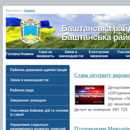
Баштанка »
Новини
Баштанська рай
Баштанська рай
Герої не
Зміни в
Електронне
Учасни
Головна
Новини
вмирають
законодавстві
звернення
чл
Районна державна адміністрація
Стань окупанту вироко
Зміни в законодавстві
Департаме
Районна рада
«Обʼєднана
України «Л
Звернення громадян
до захисник
Деталі за номером: 097 725
Учасникам бойових дій та членам
їх сімей
Управління соціально-
Підприємцям Миколаїв
економічного розвитку території