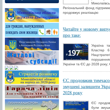
Миколаїв
Регіональний фонд підтримки
продовжує реалізацію
Читайте у новому випу
про таке:
Україна т
Кластер 6
Нацстрат
порушення
України та ЄС до 2028 року
ЄС продовжив тимчасов
змушені залишити Украї
2028 року
ЄС продов
були змуше