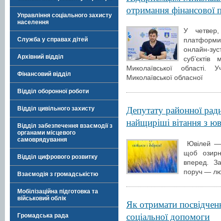
отримання фінансової п
Управління соціального захисту
населення
У четвер,
Служба у справах дітей
платформи
онлайн-зус
Архівний відділ
суб’єктів
Миколаївської області. 
Фінансовий відділ
Миколаївської обласної
Відділ оборонної роботи
Депутату районної рад
Відділ цивільного захисту
найщиріші вітання з ю
Відділ забезпечення взаємодії з
органами місцевого
самоврядування
Ювілей — ц
щоб озирн
Відділ цифрового розвитку
вперед. З
поруч — люд
Взаємодія з громадськістю
Мобілізаційна підготовка та
військовий облік
Як отримати посвідчен
соціальної допомоги
Громадська рада