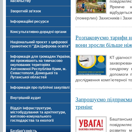
насильству
повідомляє
Яремче н
Зворотній зв'язок
відбудеть
(померлих) Захисників і Зах
Інформаційні ресурси
Консультативно-дорадчі органи
Розпаковуємо тарифи на
Національний проєкт з цифрової
вони зросли більше ніж
грамотності "Дія.Цифрова освіта"
Інформація для громадян України,
КТ-діагнос
які проживають на тимчасово
захворюв
окупованих територіях
синдрому 
Автономної Республіки Крим, м.
Севастополя, Донецької та
допомоги п
Луганської областей
дослідження комп’ютерної том
Інформація про публічні закупівлі
Запрошуємо підприємці
Внутрішній аудит
тренінг
Відділ інфраструктури,
містобудування та архітектури,
житлово-комунального
Баштанськ
господарства та екології
повідомля
розвитку 
Безбар’єрність