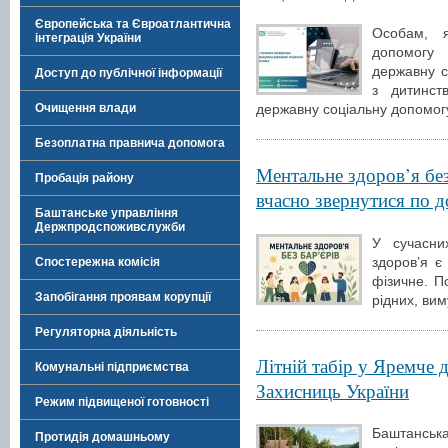
Європейська та Євроатлантична
Особам, я
інтеграція України
допомогу 
державну с
Доступ до публічної інформації
з дитинст
Очищення влади
державну соціальну допомогу
Безоплатна правнича допомога
Ментальне здоров’я без 
Пробація району
вчасно звернутися по 
Баштанське управління
Держпродспоживслужби
У сучасни
здоров’я є
Спостережна комісія
фізичне. По
Запобігання проявам корупції
рідних, вим
Регуляторна діяльність
Літній табір у Яремче д
Комунальні підприємства
Захисниць України
Режим підвищеної готовності
Баштанськ
Протидія домашньому