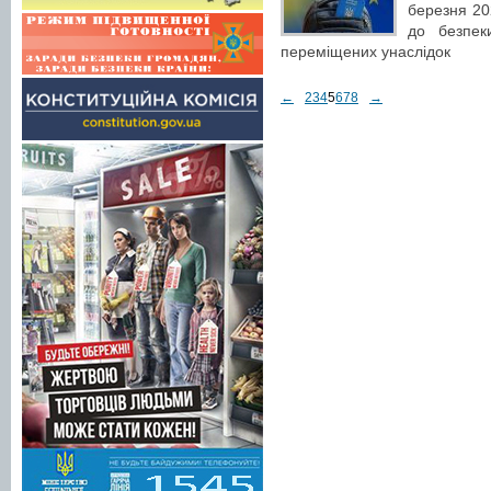
березня 20
до безпек
переміщених унаслідок
←
2
3
4
5
6
7
8
→