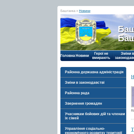
Баштанка »
Новини
Баш
Баш
Герої не
Зміни в
Головна
Новини
вмирають
законодав
Районна державна адміністрація
Н
Зміни в законодавстві
Районна рада
Звернення громадян
п
Учасникам бойових дій та членам
їх сімей
Т
Управління соціально-
економічного розвитку території