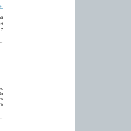
е:
ий
кі
 у
м,
бо
та
та