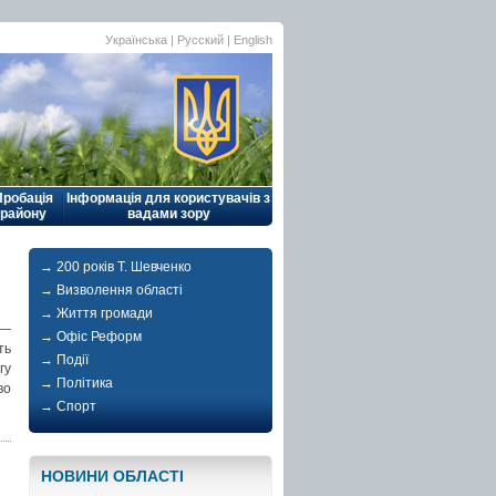
Українська |
Русский
|
English
Пробація
Інформація для користувачів з
району
вадами зору
→ 200 років Т. Шевченко
→ Визволення області
→ Життя громади
 —
→ Офіс Реформ
ть
→ Події
гу
→ Політика
во
→ Спорт
НОВИНИ ОБЛАСТI