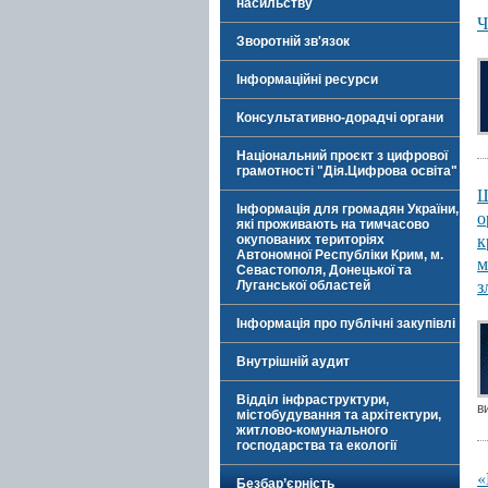
насильству
Ч
Зворотній зв'язок
Інформаційні ресурси
Консультативно-дорадчі органи
Національний проєкт з цифрової
грамотності "Дія.Цифрова освіта"
Ш
Інформація для громадян України,
о
які проживають на тимчасово
к
окупованих територіях
Автономної Республіки Крим, м.
м
Севастополя, Донецької та
з
Луганської областей
Інформація про публічні закупівлі
Внутрішній аудит
Відділ інфраструктури,
в
містобудування та архітектури,
житлово-комунального
господарства та екології
«
Безбар’єрність