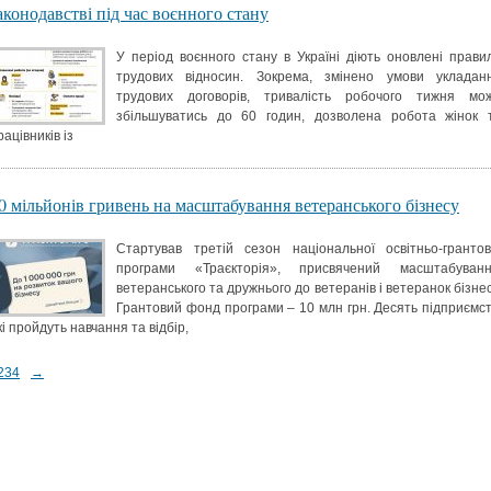
аконодавстві під час воєнного стану
У період воєнного стану в Україні діють оновлені прави
трудових відносин. Зокрема, змінено умови укладан
трудових договорів, тривалість робочого тижня мо
збільшуватись до 60 годин, дозволена робота жінок 
рацівників із
0 мільйонів гривень на масштабування ветеранського бізнесу
Стартував третій сезон національної освітньо-грантов
програми «Траєкторія», присвячений масштабуван
ветеранського та дружнього до ветеранів і ветеранок бізнес
Грантовий фонд програми – 10 млн грн. Десять підприємст
кі пройдуть навчання та відбір,
2
3
4
→