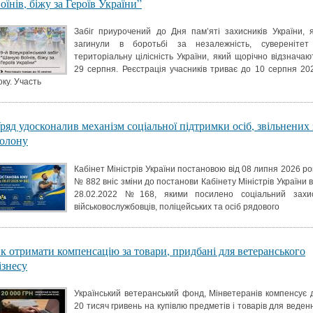
оїнів, біжу за Героїв України”
Забіг приурочений до Дня пам’яті захисників України, я
загинули в боротьбі за незалежність, суверенітет
територіальну цілісність України, який щорічно відзначаю
29 серпня. Реєстрація учасників триває до 10 серпня 20
оку. Участь
ряд удосконалив механізм соціальної підтримки осіб, звільнених 
олону
Кабінет Міністрів України постановою від 08 липня 2026 ро
№ 882 вніс зміни до постанови Кабінету Міністрів України в
28.02.2022 №168, якими посилено соціальний захи
військовослужбовців, поліцейських та осіб рядового
к отримати компенсацію за товари, придбані для ветеранського
ізнесу
Український ветеранський фонд, Мінветеранів компенсує 
20 тисяч гривень на купівлю предметів і товарів для веден