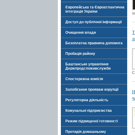
Європейська та Євроатлантична
інтеграція України
з
Доступ до публічної інформації
Т
Очищення влади
л
Безоплатна правнича допомога
Пробація району
Баштанське управління
Держпродспоживслужби
С
Спостережна комісія
Запобігання проявам корупції
Н
ч
Регуляторна діяльність
Комунальні підприємства
Режим підвищеної готовності
Протидія домашньому