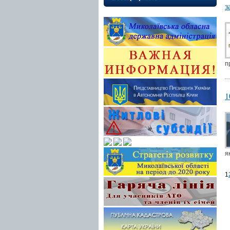
з
п
1
я
1