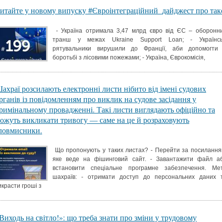
итайте у новому випуску #Євроінтеграційний_дайджест про так
- Україна отримала 3,47 млрд євро від ЄС – оборонн
транш у межах Ukraine Support Loan; - Українсь
рятувальники вирушили до Франції, аби допомогти
боротьбі з лісовими пожежами; - Україна, Єврокомісія,
ахраї розсилають електронні листи нібито від імені судових
рганів із повідомленням про виклик на судове засідання у
римінальному провадженні. Такі листи виглядають офіційно та
ожуть викликати тривогу — саме на це й розраховують
ловмисники.
Що пропонують у таких листах? - Перейти за посилання
яке веде на фішинговий сайт. - Завантажити файл а
встановити спеціальне програмне забезпечення. Ме
шахраїв: - отримати доступ до персональних даних 
икрасти гроші з
Виходь на світло!»: що треба знати про зміни у трудовому