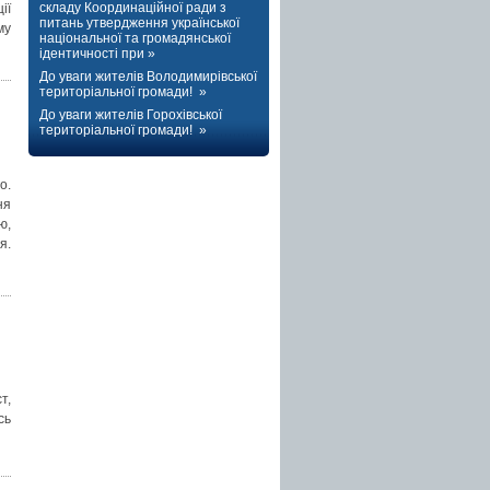
складу Координаційної ради з
ії
питань утвердження української
му
національної та громадянської
ідентичності при »
До уваги жителів Володимирівської
територіальної громади! »
До уваги жителів Горохівської
територіальної громади! »
о.
ня
ю,
я.
т,
сь