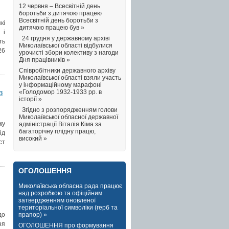
12 червня – Всесвітній день
боротьби з дитячою працею
Всесвітній день боротьби з
кі
дитячою працею був »
 і
24 грудня у державному архіві
ть
Миколаївської області відбулися
26
урочисті збори колективу з нагоди
Дня працівників »
Співробітники державного архіву
Миколаївської області взяли участь
у інформаційному марафоні
з
«Голодомор 1932-1933 рр. в
історії »
Згідно з розпорядженням голови
Миколаївської обласної державної
ку
адміністрації Віталія Кіма за
багаторічну плідну працю,
ід
високий »
ст
ОГОЛОШЕННЯ
Миколаївська обласна рада працює
над розробкою та офіційним
затвердженням оновленої
територіальної символіки (герб та
прапор) »
до
ня
ОГОЛОШЕННЯ про формування