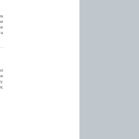
ла
ня
же
та
ої
ню
у.
в,