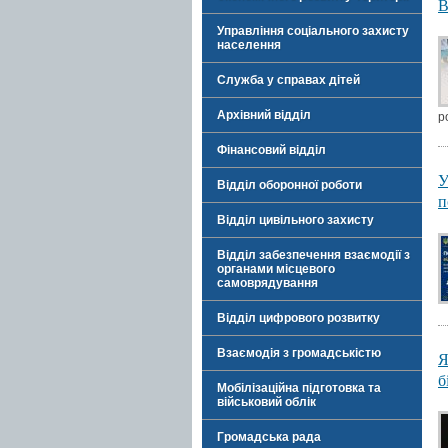
В
Управління соціального захисту
населення
Служба у справах дітей
Архівний відділ
р
Фінансовий відділ
У
Відділ оборонної роботи
п
Відділ цивільного захисту
Відділ забезпечення взаємодії з
органами місцевого
самоврядування
Відділ цифрового розвитку
Взаємодія з громадськістю
Я
б
Мобілізаційна підготовка та
військовий облік
Громадська рада