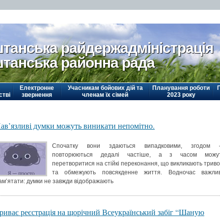
танська райдержадміністрація
танська районна рада
Електронне
Учасникам бойових дій та
Планування роботи
стві
звернення
членам їх сімей
2023 року
ав’язливі думки можуть виникати непомітно.
Спочатку вони здаються випадковими, згодом
повторюються дедалі частіше, а з часом можу
перетворитися на стійкі переконання, що викликають триво
та обмежують повсякденне життя. Водночас важли
ам’ятати: думки не завжди відображають
риває реєстрація на щорічний Всеукраїнський забіг “Шаную