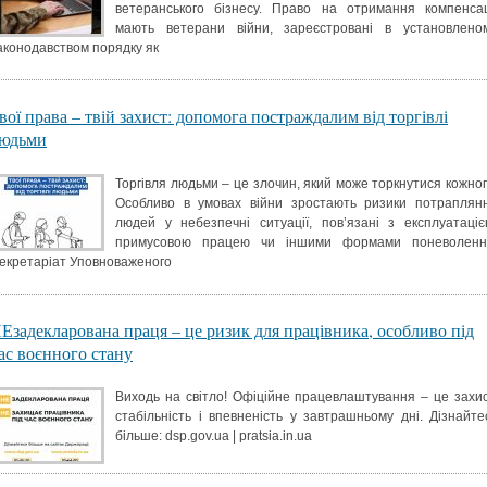
ветеранського бізнесу. Право на отримання компенсац
мають ветерани війни, зареєстровані в установлено
аконодавством порядку як
вої права – твій захист: допомога постраждалим від торгівлі
юдьми
Торгівля людьми – це злочин, який може торкнутися кожног
Особливо в умовах війни зростають ризики потраплян
людей у небезпечні ситуації, пов’язані з експлуатаціє
примусовою працею чи іншими формами поневоленн
екретаріат Уповноваженого
Езадекларована праця – це ризик для працівника, особливо під
ас воєнного стану
Виходь на світло! Офіційне працевлаштування – це захис
стабільність і впевненість у завтрашньому дні. Дізнайте
більше: dsp.gov.ua | pratsia.in.ua