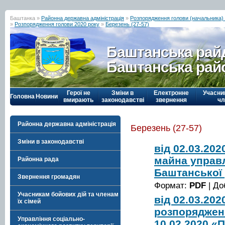
Баштанка »
Районна державна адміністрація
»
Розпорядження голови (начальника) р
»
Розпорядження голови 2020 року
»
Березень (27-57)
Баштанська рай
Баштанська рай
Герої не
Зміни в
Електронне
Учасни
Головна
Новини
вмирають
законодавстві
звернення
чл
Районна державна адміністрація
Березень (27-57)
Зміни в законодавстві
від 02.03.20
майна управ
Районна рада
Баштанської 
Звернення громадян
Формат:
PDF
| До
Учасникам бойових дій та членам
від 02.03.20
їх сімей
розпорядженн
Управління соціально-
10.02.2020 «