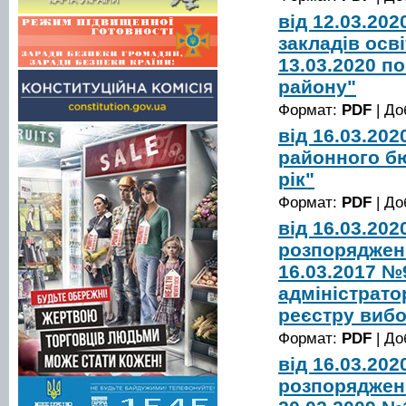
від 12.03.20
закладів осві
13.03.2020 п
району"
Формат:
PDF
| До
від 16.03.20
районного б
рік"
Формат:
PDF
| До
від 16.03.20
розпорядженн
16.03.2017 №
адміністрато
реєстру вибо
Формат:
PDF
| До
від 16.03.20
розпорядженн