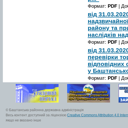
Формат:
PDF
| До
від 31.03.20
надзвичайної
району та при
наслідків на
Формат:
PDF
| До
від 31.03.20
перевірки то
відповідних 
у Баштанськ
Формат:
PDF
| До
© Баштанська районна державна адміністрація
Весь контент доступний за ліцензією
Creative Commons Attribution 4.0 Inter
якщо не вказано інше