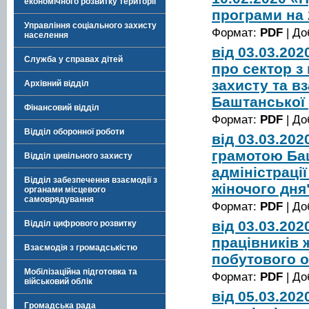
економічного розвитку території
програми на 
Управління соціального захисту
Формат:
PDF
| До
населення
від 03.03.20
Служба у справах дітей
про сектор з
захисту та в
Архівний відділ
Баштанської 
Фінансовий відділ
Формат:
PDF
| До
Відділ оборонної роботи
від 03.03.20
грамотою Ба
Відділ цивільного захисту
адміністраці
Відділ забезпечення взаємодії з
жіночого дня
органами місцевого
самоврядування
Формат:
PDF
| До
від 03.03.20
Відділ цифрового розвитку
працівників 
Взаємодія з громадськістю
побутового 
Мобілізаційна підготовка та
Формат:
PDF
| До
військовий облік
від 05.03.20
Громадська рада