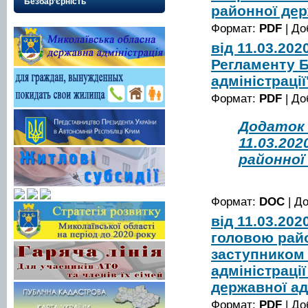
Безбар’єрність
районної дер
Формат:
PDF
| До
від 11.03.20
Регламенту Б
адміністрації
Формат:
PDF
| До
Додаток 
11.03.20
районної
Формат:
DOC
| Д
від 11.03.20
головою райо
заступником 
адміністраці
державної ад
Формат:
PDF
| До