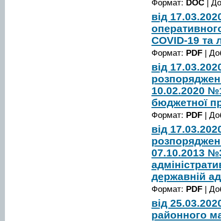
Формат:
DOC
| Д
від 17.03.20
оперативного
COVID-19 та л
Формат:
PDF
| До
від 17.03.20
розпорядженн
10.02.2020 №
бюджетної пр
Формат:
PDF
| До
від 17.03.20
розпорядженн
07.10.2013 №
адміністрати
державній ад
Формат:
PDF
| До
від 25.03.20
районного ма