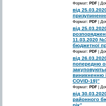
Формат:
PDF
| До
від 25.03.20
призупиненн
Формат:
PDF
| До
від 25.03.20
розпорядженн
11.03.2020 №
бюджетної пр
Формат:
PDF
| До
від 26.03.20
попередню оп
закуповуютьс
виникненню і
COVID-19)"
Формат:
PDF
| До
від 30.03.20
районного б
рік"