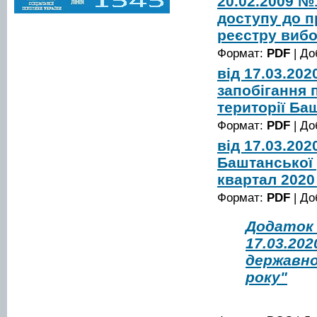
20.02.2009 
доступу до п
реєстру вибо
Формат:
PDF
| До
від 17.03.20
запобігання 
території Ба
Формат:
PDF
| До
від 17.03.20
Баштанської 
квартал 2020
Формат:
PDF
| До
Додаток 
17.03.20
державної
року"