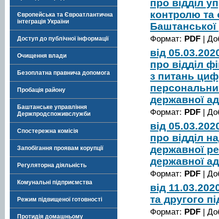
про відділ у
контролю та 
Європейська та Євроатлантична
інтеграція України
Баштанської 
Формат:
PDF
| До
Доступ до публічної інформації
від 05.03.20
Очищення влади
про відділ ф
Безоплатна правнича допомога
з питань циф
персональни
Пробація району
державної ад
Баштанське управління
Формат:
PDF
| До
Держпродспоживслужби
від 05.03.20
Спостережна комісія
про відділ н
державної ре
Запобігання проявам корупції
державної ад
Регуляторна діяльність
Формат:
PDF
| До
Комунальні підприємства
від 11.03.20
та другого п
Режим підвищеної готовності
Формат:
PDF
| До
Протидія домашньому