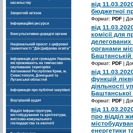
від 11.03.20
насильству
бюджетної пр
Зворотній зв'язок
Формат:
PDF
| До
Інформаційні ресурси
від 11.03.20
комісії для 
Консультативно-дорадчі органи
делегованих 
Національний проєкт з цифрової
органами мі
грамотності "Дія.Цифрова освіта"
Баштанській 
Інформація для громадян України,
Формат:
PDF
| До
які проживають на тимчасово
окупованих територіях
від 11.03.20
Автономної Республіки Крим, м.
Севастополя, Донецької та
функцій лікв
Луганської областей
діяльності у
Інформація про публічні закупівлі
Баштанської 
Формат:
PDF
| До
Внутрішній аудит
від 11.03.20
Відділ інфраструктури,
про відділ ж
містобудування та архітектури,
житлово-комунального
містобудуван
господарства та екології
енергетики т