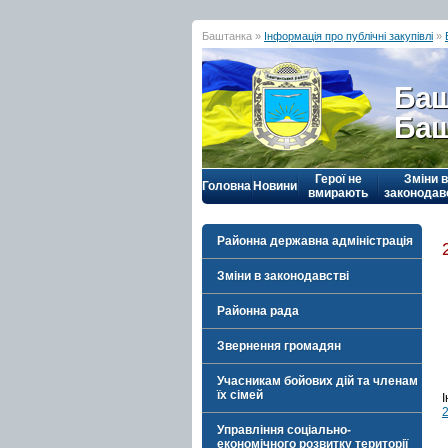
Баштанка »
Інформація про публічні закупівлі
»
Баш
Баш
Герої не
Зміни в
Головна
Новини
вмирають
законодав
Районна державна адміністрація
Зміни в законодавстві
Районна рада
Звернення громадян
Учасникам бойових дій та членам
їх сімей
Управління соціально-
економічного розвитку території