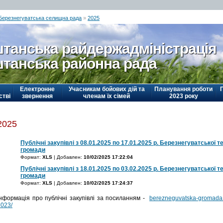
Березнегуватська селищна рада
»
2025
танська райдержадміністрація
танська районна рада
Електронне
Учасникам бойових дій та
Планування роботи
стві
звернення
членам їх сімей
2023 року
2025
Публічні закупівлі з 08.01.2025 по 17.01.2025 р. Березнегуватської т
громади
Формат:
XLS
| Добавлен:
10/02/2025 17:22:04
Публічні закупівлі з 18.01.2025 по 03.02.2025 р. Березнегуватської т
громади
Формат:
XLS
| Добавлен:
10/02/2025 17:24:37
Інформація про публічні закупівлі за посиланням -
berezneguvatska-gromada.go
2023/