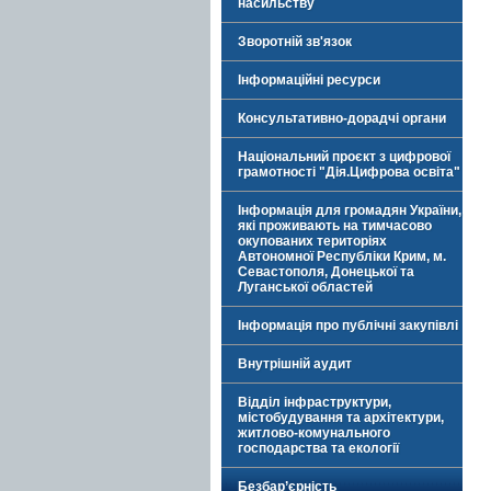
насильству
Зворотній зв'язок
Інформаційні ресурси
Консультативно-дорадчі органи
Національний проєкт з цифрової
грамотності "Дія.Цифрова освіта"
Інформація для громадян України,
які проживають на тимчасово
окупованих територіях
Автономної Республіки Крим, м.
Севастополя, Донецької та
Луганської областей
Інформація про публічні закупівлі
Внутрішній аудит
Відділ інфраструктури,
містобудування та архітектури,
житлово-комунального
господарства та екології
Безбар’єрність