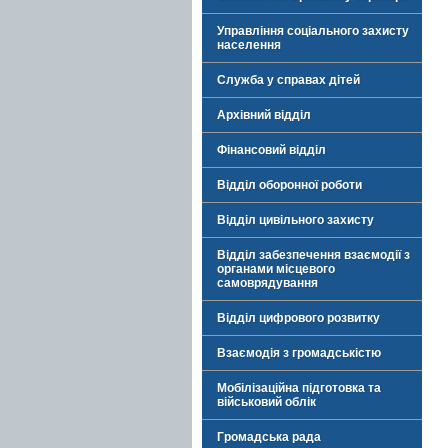
Управління соціального захисту
населення
Служба у справах дітей
Архівний відділ
Фінансовий відділ
Відділ оборонної роботи
Відділ цивільного захисту
Відділ забезпечення взаємодії з
органами місцевого
самоврядування
Відділ цифрового розвитку
Взаємодія з громадськістю
Мобілізаційна підготовка та
військовий облік
Громадська рада