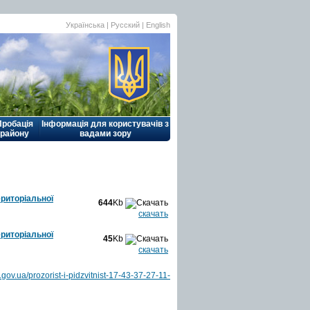
Українська |
Русский
|
English
Пробація
Інформація для користувачів з
району
вадами зору
ериторіальної
644
Kb
скачать
ериторіальної
45
Kb
скачать
v.ua/prozorist-i-pidzvitnist-17-43-37-27-11-