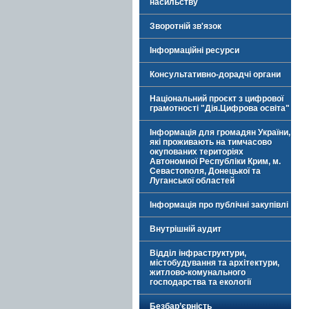
насильству
Зворотній зв'язок
Інформаційні ресурси
Консультативно-дорадчі органи
Національний проєкт з цифрової
грамотності "Дія.Цифрова освіта"
Інформація для громадян України,
які проживають на тимчасово
окупованих територіях
Автономної Республіки Крим, м.
Севастополя, Донецької та
Луганської областей
Інформація про публічні закупівлі
Внутрішній аудит
Відділ інфраструктури,
містобудування та архітектури,
житлово-комунального
господарства та екології
Безбар’єрність