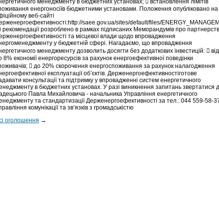
нергетичного менеджменту в бюджетних установах;  встановлення лімітів
поживання енергоносіїв бюджетними установами. Положення опубліковано на
фіційному веб-сайті
ерженергоефективності:http://saee.gov.ua/sites/default/files/ENERGY_MANAG
і рекомендації розроблено в рамках підписаних Меморандумів про партнерст
ерженергоефективності та місцевої влади щодо впровадження
нергоменеджменту у бюджетній сфері. Нагадаємо, що впровадження
нергетичного менеджменту дозволить досягти без додаткових інвестицій:  від
о 8% економії енергоресурсів за рахунок енергоефективної поведінки
поживачів;  до 20% скорочення енергоспоживання за рахунок налагодження
нергоефективної експлуатації об’єктів. Держенергоефективностіготове
адавати консультації та підтримку у впровадженні систем енергетичного
енеджменту в бюджетних установах. У разі виникнення запитань звертатися 
адецького Павла Михайловича - начальника Управління енергетичного
енеджменту та стандартизації Держенергоефективності за тел.: 044 559-58-37
правління комунікації та зв’язків з громадськістю
сі оголошення
→