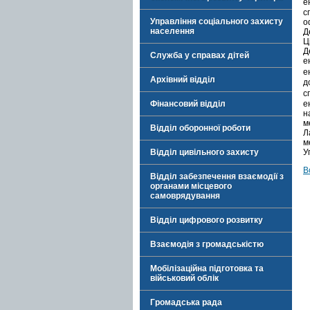
е
с
Управління соціального захисту
о
населення
Д
Ц
Д
Служба у справах дітей
е
е
Архівний відділ
д
с
е
Фінансовий відділ
н
м
Відділ оборонної роботи
Л
м
У
Відділ цивільного захисту
В
Відділ забезпечення взаємодії з
органами місцевого
самоврядування
Відділ цифрового розвитку
Взаємодія з громадськістю
Мобілізаційна підготовка та
військовий облік
Громадська рада