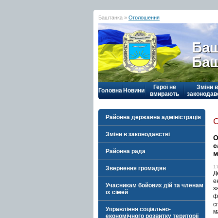
Баштанка »
Оголошення
Баш
Баш
Герої не
Зміни в
Головна
Новини
вмирають
законодав
Районна державна адміністрація
Зміни в законодавстві
О
с
Районна рада
м
1
Звернення громадян
Д
е
Учасникам бойових дій та членам
з
їх сімей
ф
с
Управління соціально-
м
економічного розвитку території