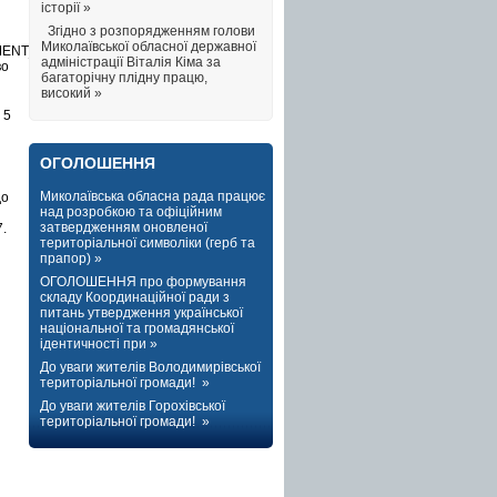
історії »
Згідно з розпорядженням голови
Миколаївської обласної державної
EMENT_14_08_2017.docx.
адміністрації Віталія Кіма за
во
багаторічну плідну працю,
високий »
 5
ОГОЛОШЕННЯ
Миколаївська обласна рада працює
до
над розробкою та офіційним
затвердженням оновленої
.
територіальної символіки (герб та
прапор) »
ОГОЛОШЕННЯ про формування
складу Координаційної ради з
питань утвердження української
національної та громадянської
ідентичності при »
До уваги жителів Володимирівської
територіальної громади! »
До уваги жителів Горохівської
територіальної громади! »