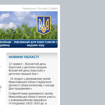
Українська |
Русский
|
English
Пробація
Інформація для користувачів з
району
вадами зору
НОВИНИ ОБЛАСТI
12 червня – Всесвітній день
о
боротьби з дитячою працею
Всесвітній день боротьби з
дитячою працею був »
24 грудня у державному архіві
Миколаївської області відбулися
урочисті збори колективу з нагоди
 
Дня працівників »
о
Співробітники державного архіву
Миколаївської області взяли участь
у інформаційному марафоні
«Голодомор 1932-1933 рр. в