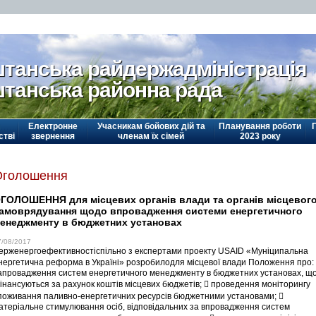
танська райдержадміністрація
танська районна рада
Електронне
Учасникам бойових дій та
Планування роботи
стві
звернення
членам їх сімей
2023 року
Оголошення
ГОЛОШЕННЯ для місцевих органів влади та органів місцевог
амоврядування щодо впровадження системи енергетичного
енеджменту в бюджетних установах
7/08/2017
ерженергоефективностіспільно з експертами проекту USAID «Муніципальна
нергетична реформа в Україні» розробилодля місцевої влади Положення про:
апровадження систем енергетичного менеджменту в бюджетних установах, щ
інансуються за рахунок коштів місцевих бюджетів;  проведення моніторингу
поживання паливно-енергетичних ресурсів бюджетними установами; 
атеріальне стимулювання осіб, відповідальних за впровадження систем