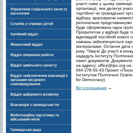
участі саме у цьому семінарі 
організації, яка делегує учас
Управління соціального захисту
партійної чи громадської орга
населення
відбору, враховуючи наявніст
регіональне представництво
Служба у справах дітей
буде сформована одна група 
Пріоритетом у відборі буде 
Архівний відділ
відповідній постійній комісії
навчань забезпечуються хар
Фінансовий відділ
матеріалами. Остання дата 
року. *Увага! До участі в конк
Відділ оборонної роботи
нададуть Інституту Політично
пакет документів. Документ
на адресу:
office@ipo.org.ua
Відділ цивільного захисту
044 278-55-43 Проект «Посил
Інститутом Політичної Освіт
Відділ забезпечення взаємодії з
for Democracy)
органами місцевого
самоврядування
Всі оголошення
→
Відділ цифрового розвитку
Взаємодія з громадськістю
Мобілізаційна підготовка та
військовий облік
Громадська рада