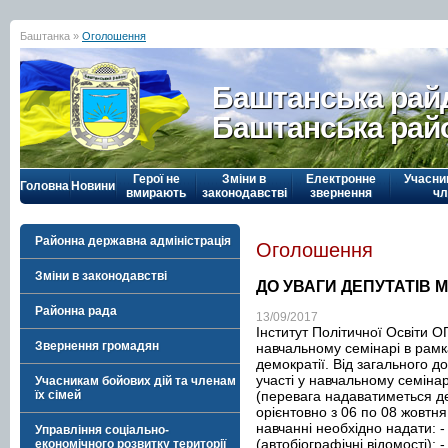
Баштанка »
Оголошення
Баштанська рай
Баштанська рай
Герої не
Зміни в
Електронне
Учасни
Головна
Новини
вмирають
законодавстві
звернення
чл
Районна державна адміністрація
Оголошення
Зміни в законодавстві
ДО УВАГИ ДЕПУТАТІВ 
Районна рада
13/09/2017
Інститут Політичної Освіти 
Звернення громадян
навчальному семінарі в рамк
демократії. Від загального д
участі у навчальному семіна
Учасникам бойових дій та членам
(перевага надаватиметься д
їх сімей
орієнтовно з 06 по 08 жовтня 
навчанні необхідно надати: -
Управління соціально-
(автобіографічні відомості);
економічного розвитку території