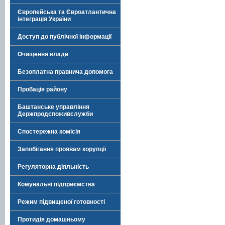
Європейська та Євроатлантична
інтеграція України
Доступ до публічної інформації
Очищення влади
Безоплатна правнича допомога
Пробація району
Баштанське управління
Держпродспоживслужби
Спостережна комісія
Запобігання проявам корупції
Регуляторна діяльність
Комунальні підприємства
Режим підвищеної готовності
Протидія домашньому