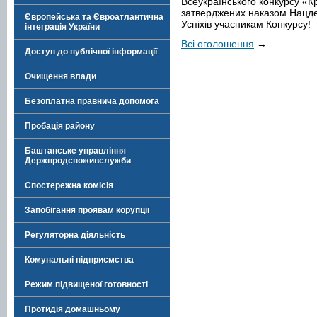
Всеукраїнського конкурсу «
затверджених наказом Нацде
Європейська та Євроатлантична
Успіхів учасникам Конкурсу!
інтеграція України
Всі оголошення
→
Доступ до публічної інформації
Очищення влади
Безоплатна правнича допомога
Пробація району
Баштанське управління
Держпродспоживслужби
Спостережна комісія
Запобігання проявам корупції
Регуляторна діяльність
Комунальні підприємства
Режим підвищеної готовності
Протидія домашньому