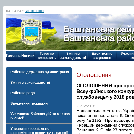
Баштанка »
Оголошення
Баштанська рай
Баштанська рай
Герої не
Зміни в
Електронне
Учасни
Головна
Новини
вмирають
законодавстві
звернення
чл
Районна державна адміністрація
Оголошення
Зміни в законодавстві
ОГОЛОШЕННЯ про пров
Всеукраїнського конк
Районна рада
службовець» у 2018 роц
Звернення громадян
28/02/2018
Національне агентство Украї
Учасникам бойових дій та членам
виконання постанови Кабінету
їх сімей
року № 1152 «Про проведенн
«Кращий державний службов
Управління соціально-
Ващенка К. О. від 23 лютого
економічного розвитку території