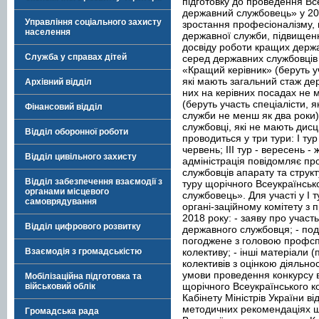
підготовку до проведення Вс
державний службовець» у 20
Управління соціального захисту
зростання професіоналізму, в
населення
державної служби, підвищен
досвіду роботи кращих держ
Служба у справах дітей
серед державних службовців к
«Кращий керівник» (беруть уч
які мають загальний стаж де
Архівний відділ
них на керівних посадах не м
(беруть участь спеціалісти, 
Фінансовий відділ
служби не менш як два роки).
службовці, які не мають дис
Відділ оборонної роботи
проводиться у три тури: І тур 
червень; ІІІ тур - вересень 
Відділ цивільного захисту
адміністрація повідомляє п
службовців апарату та структ
Відділ забезпечення взаємодії з
туру щорічного Всеукраїнсь
органами місцевого
службовець». Для участі у І 
самоврядування
органі-заційному комітету з 
2018 року: - заяву про участь
Відділ цифрового розвитку
державного службовця; - пода
погоджене з головою профспі
колективу; - інші матеріали (
Взаємодія з громадськістю
колективів з оцінкою діяльн
умови проведення конкурсу 
Мобілізаційна підготовка та
щорічного Всеукраїнського 
військовий облік
Кабінету Міністрів України в
методичних рекомендаціях 
Громадська рада