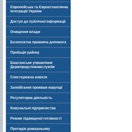
Європейська та Євроатлантична
інтеграція України
Доступ до публічної інформації
Очищення влади
Безоплатна правнича допомога
Пробація району
Баштанське управління
Держпродспоживслужби
Спостережна комісія
Запобігання проявам корупції
Регуляторна діяльність
Комунальні підприємства
Режим підвищеної готовності
Протидія домашньому