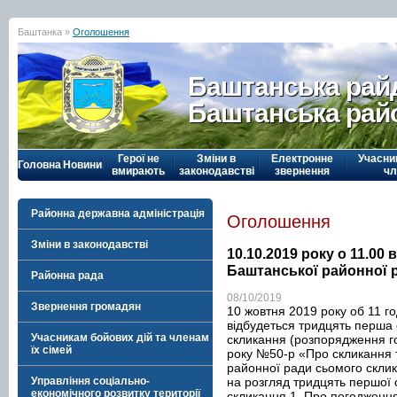
Баштанка »
Оголошення
Баштанська рай
Баштанська рай
Герої не
Зміни в
Електронне
Учасни
Головна
Новини
вмирають
законодавстві
звернення
чл
Районна державна адміністрація
Оголошення
Зміни в законодавстві
10.10.2019 року о 11.00 
Баштанської районної 
Районна рада
08/10/2019
Звернення громадян
10 жовтня 2019 року об 11 го
відбудеться тридцять перша 
Учасникам бойових дій та членам
скликання (розпорядження го
їх сімей
року №50-р «Про скликання т
районної ради сьомого скли
на розгляд тридцять першої 
Управління соціально-
економічного розвитку території
скликання 1. Про погодженн