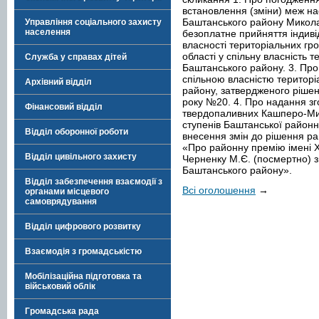
встановлення (зміни) меж н
Баштанського району Миколаї
Управління соціального захисту
населення
безоплатне прийняття індиві
власності територіальних гро
області у спільну власність т
Служба у справах дітей
Баштанського району. 3. Про 
спільною власністю територі
Архівний відділ
району, затвердженого рішен
року №20. 4. Про надання зг
Фінансовий відділ
твердопаливних Кашперо-Мико
ступенів Баштанської районно
Відділ оборонної роботи
внесення змін до рішення ра
«Про районну премію імені 
Відділ цивільного захисту
Черненку М.Є. (посмертно) 
Баштанського району».
Відділ забезпечення взаємодії з
Всі оголошення
→
органами місцевого
самоврядування
Відділ цифрового розвитку
Взаємодія з громадськістю
Мобілізаційна підготовка та
військовий облік
Громадська рада