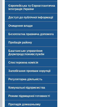
Європейська та Євроатлантична
інтеграція України
Доступ до публічної інформації
Очищення влади
Безоплатна правнича допомога
Пробація району
Баштанське управління
Держпродспоживслужби
Спостережна комісія
Запобігання проявам корупції
Регуляторна діяльність
Комунальні підприємства
Режим підвищеної готовності
Протидія домашньому