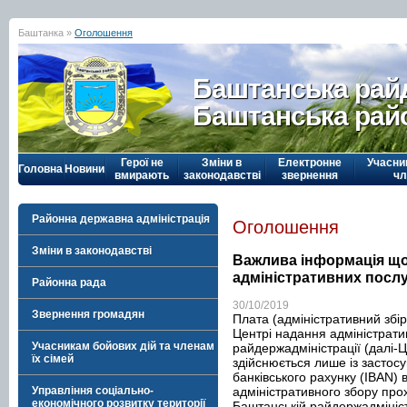
Баштанка »
Оголошення
Баштанська рай
Баштанська рай
Герої не
Зміни в
Електронне
Учасни
Головна
Новини
вмирають
законодавстві
звернення
чл
Районна державна адміністрація
Оголошення
Зміни в законодавстві
Важлива інформація щ
адміністративних послу
Районна рада
30/10/2019
Звернення громадян
Плата (адміністративний збір
Центрі надання адміністрати
Учасникам бойових дій та членам
райдержадміністрації (далі-
їх сімей
здійснюється лише із засто
банківського рахунку (IBAN) в
адміністративного збору пр
Управління соціально-
економічного розвитку території
Баштанській райдержадмініст