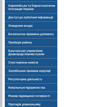
Європейська та Євроатлантична
інтеграція України
Доступ до публічної інформації
Очищення влади
Безоплатна правнича допомога
Пробація району
Баштанське управління
Держпродспоживслужби
Спостережна комісія
Запобігання проявам корупції
Регуляторна діяльність
Комунальні підприємства
Режим підвищеної готовності
Протидія домашньому