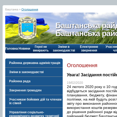
Баштанка »
Оголошення
Баштанська рай
Баштанська рай
Герої не
Зміни в
Електронне
Учасни
Головна
Новини
вмирають
законодавстві
звернення
чл
Районна державна адміністрація
Оголошення
Зміни в законодавстві
Увага! Засідання постій
Районна рада
19/02/2020
24 лютого 2020 року о 10 год
Звернення громадян
відбудеться засідання постій
планування, бюджету, фінансі
політики, на якій будуть ро
Учасникам бойових дій та членам
звіту про виконання районно
їх сімей
використання коштів резервн
до рішення районної ради в
Управління соціально-
районний бюджет Баштансько
економічного розвитку території