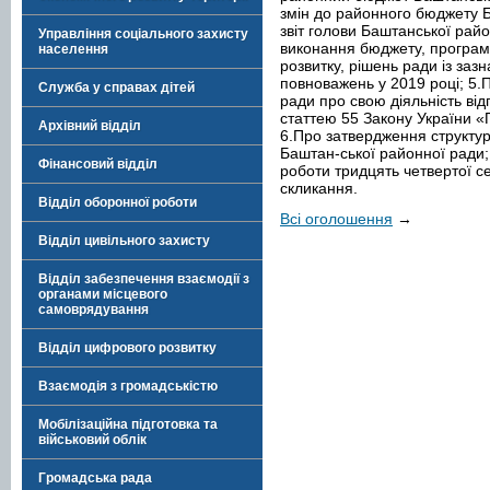
змін до районного бюджету Б
звіт голови Баштанської райо
Управління соціального захисту
виконання бюджету, програм 
населення
розвитку, рішень ради із заз
повноважень у 2019 році; 5.
Служба у справах дітей
ради про свою діяльність ві
статтею 55 Закону України «
Архівний відділ
6.Про затвердження структур
Баштан-ської районної ради
Фінансовий відділ
роботи тридцять четвертої с
скликання.
Відділ оборонної роботи
Всі оголошення
→
Відділ цивільного захисту
Відділ забезпечення взаємодії з
органами місцевого
самоврядування
Відділ цифрового розвитку
Взаємодія з громадськістю
Мобілізаційна підготовка та
військовий облік
Громадська рада