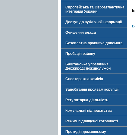
.
Європейська та Євроатлантична
E
інтеграція України
Доступ до публічної інформації
В
Очищення влади
Безоплатна правнича допомога
Пробація району
Баштанське управління
Держпродспоживслужби
Спостережна комісія
Запобігання проявам корупції
Регуляторна діяльність
Комунальні підприємства
Режим підвищеної готовності
Протидія домашньому