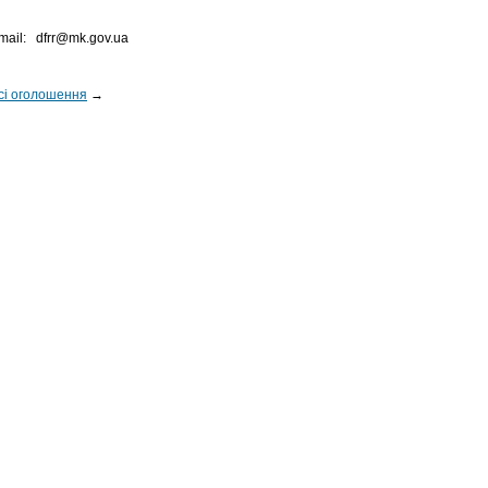
mail:
dfrr@mk.gov.ua
сі оголошення
→