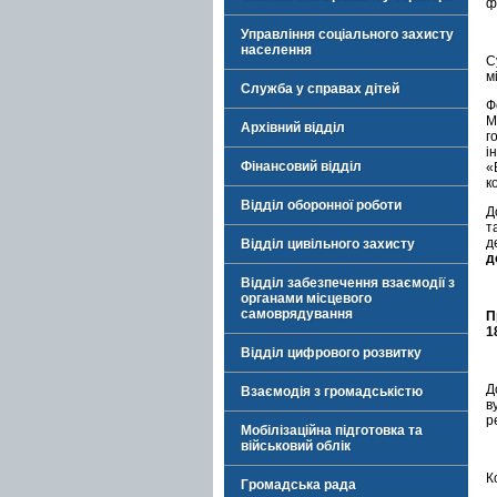
ф
.
Управління соціального захисту
населення
С
м
Служба у справах дітей
Ф
М
Архівний відділ
г
і
Фінансовий відділ
«
к
Відділ оборонної роботи
Д
т
д
Відділ цивільного захисту
д
Відділ забезпечення взаємодії з
органами місцевого
самоврядування
П
1
Відділ цифрового розвитку
Д
Взаємодія з громадськістю
в
р
Мобілізаційна підготовка та
військовий облік
.
К
Громадська рада