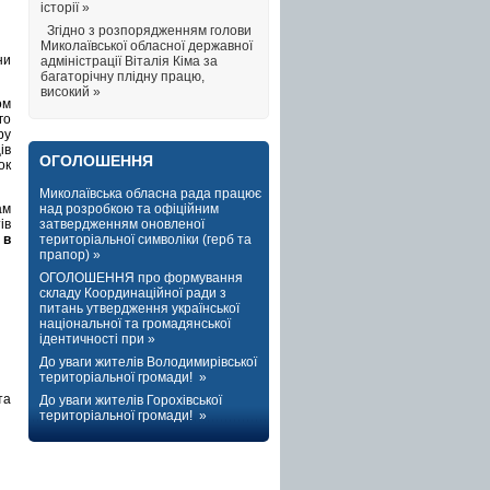
історії »
Згідно з розпорядженням голови
Миколаївської обласної державної
ни
адміністрації Віталія Кіма за
багаторічну плідну працю,
високий »
ом
го
ру
ів
ОГОЛОШЕННЯ
ок
Миколаївська обласна рада працює
ам
над розробкою та офіційним
ів
затвердженням оновленої
ь
в
територіальної символіки (герб та
прапор) »
ОГОЛОШЕННЯ про формування
складу Координаційної ради з
питань утвердження української
національної та громадянської
ідентичності при »
До уваги жителів Володимирівської
територіальної громади! »
та
До уваги жителів Горохівської
територіальної громади! »