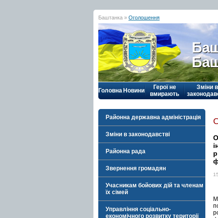
Баштанка »
Оголошення
Баш
Баш
Герої не
Зміни в
Головна
Новини
вмирають
законодав
Районна державна адміністрація
Зміни в законодавстві
О
і
Районна рада
р
ф
Звернення громадян
1
Учасникам бойових дій та членам
.
їх сімей
М
п
Управління соціально-
р
економічного розвитку території