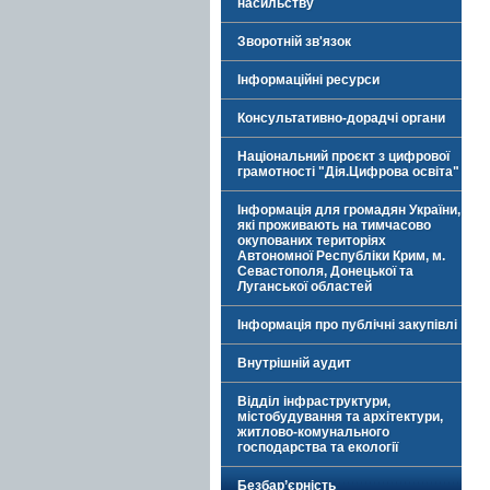
насильству
Зворотній зв'язок
Інформаційні ресурси
Консультативно-дорадчі органи
Національний проєкт з цифрової
грамотності "Дія.Цифрова освіта"
Інформація для громадян України,
які проживають на тимчасово
окупованих територіях
Автономної Республіки Крим, м.
Севастополя, Донецької та
Луганської областей
Інформація про публічні закупівлі
Внутрішній аудит
Відділ інфраструктури,
містобудування та архітектури,
житлово-комунального
господарства та екології
Безбар’єрність