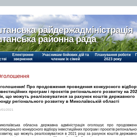
танська райдержадміністрація
танська районна рада
Електронне
Учасникам бойових дій та
Планування роботи
стві
звернення
членам їх сімей
2023 року
Оголошення
голошення! Про продовження проведення конкурсного відбор
нвестиційних програм і проєктів регіонального розвитку на 20
ік, що можуть реалізовуватися за рахунок коштів державного
онду регіонального розвитку в Миколаївській області
5/01/2021
иколаївська обласна державна адміністрація оголошує про продовжен
опереднього конкурсного відбору інвестиційних програм і проєктів регіонально
озвитку, що можуть реалізовуватися в 2021 році за рахунок коштів державно