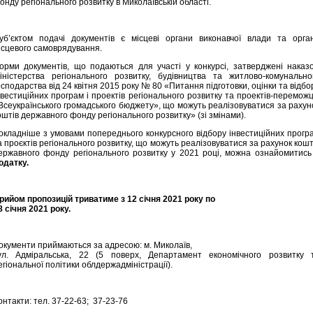
онду регіонального розвитку в Миколаївській області.
уб’єктом подачі документів є місцеві органи виконавчої влади та орга
ісцевого самоврядування.
орми документів, що подаються для участі у конкурсі, затверджені наказ
іністерства регіонального розвитку, будівництва та житлово-комунально
осподарства від 24 квітня 2015 року № 80 «Питання підготовки, оцінки та відбо
нвестиційних програм і проектів регіонального розвитку та проектів-переможц
Всеукраїнського громадського бюджету», що можуть реалізовуватися за рахун
оштів державного фонду регіонального розвитку» (зі змінами).
окладніше з умовами попереднього конкурсного відбору інвестиційних прогр
а проєктів регіонального розвитку, що можуть реалізовуватися за рахунок кошт
ержавного фонду регіонального розвитку у 2021 році, можна ознайомитис
одатку.
рийом пропозицій триватиме з 12 січня 2021 року по
8 січня 2021 року.
окументи приймаються за адресою: м. Миколаїв,
ул. Адміральська, 22 (5 поверх, Департамент економічного розвитку 
егіональної політики облдержадміністрації).
онтакти: тел. 37-22-63; 37-23-76