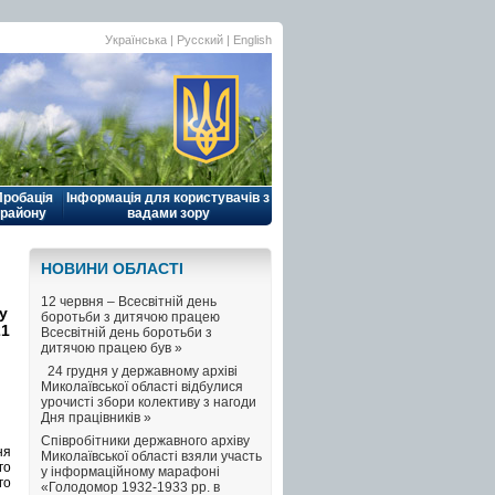
Українська |
Русский
|
English
Пробація
Інформація для користувачів з
району
вадами зору
НОВИНИ ОБЛАСТI
12 червня – Всесвітній день
у
боротьби з дитячою працею
21
Всесвітній день боротьби з
дитячою працею був »
24 грудня у державному архіві
Миколаївської області відбулися
урочисті збори колективу з нагоди
Дня працівників »
Співробітники державного архіву
ня
Миколаївської області взяли участь
го
у інформаційному марафоні
го
«Голодомор 1932-1933 рр. в