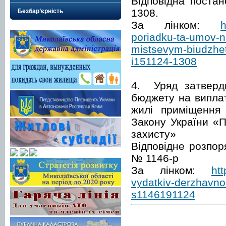
Відповідна поста
1308.
Безбар’єрність
За лінком:
h
poriadku-ta-umov-n
mistsevym-biudzhet
i151124-1308
4. Уряд затверди
бюджету на виплат
жилі приміщення 
Закону України «П
захисту»
Відповідне розпо
№ 1146-р
За лінком:
ht
vydatkiv-derzhavno
s1146191124