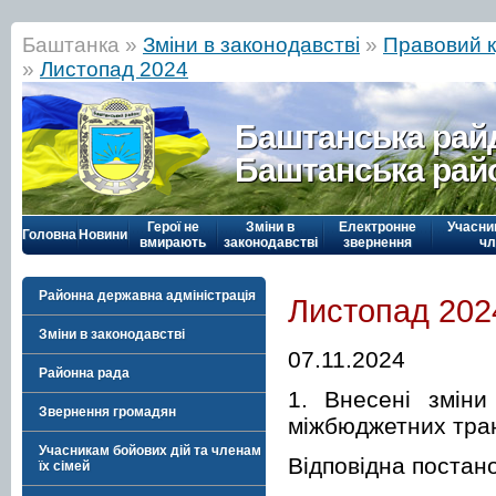
Баштанка »
Зміни в законодавстві
»
Правовий к
»
Листопад 2024
Баштанська рай
Баштанська рай
Герої не
Зміни в
Електронне
Учасни
Головна
Новини
вмирають
законодавстві
звернення
чл
Районна державна адміністрація
Листопад 202
Зміни в законодавстві
07.11.2024
Районна рада
1. Внесені зміни
Звернення громадян
міжбюджетних транс
Учасникам бойових дій та членам
Відповідна постан
їх сімей