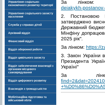
За лінком:
Управління соціально-
економічного розвитку території
deiakykh-postanov-
Управління соціального захисту
2. Постановою 
населення
затверджено висно
Служба у справах дітей
Державний бюджет 
Мінфіну допрацюв
Архівний відділ
2025 рік".
Фінансовий відділ
За лінком:
https://
Відділ оборонної роботи
3. Закон України 
Відділ цивільного захисту
Президента Украї
Україні"
Відділ забезпечення взаємодії з
органами місцевого
самоврядування
За лі
find=2&dat=20
Відділ цифрового розвитку
+%D0%86%D0%A5+&
Взаємодія з громадськістю
Мобілізаційна підготовка та
військовий облік