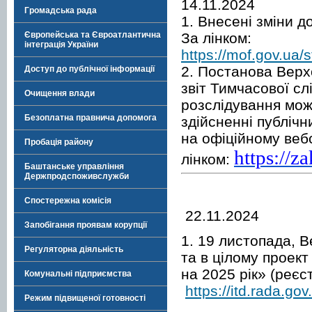
14.11.2024
Громадська рада
1. Внесені зміни д
За лінком:
Європейська та Євроатлантична
інтеграція України
https://mof.gov
2. Постанова Верх
Доступ до публічної інформації
звіт Тимчасової сл
Очищення влади
розслідування мож
Безоплатна правнича допомога
здійсненні публічн
на офіційному веб
Пробація району
https://z
лінком:
Баштанське управління
Держпродспоживслужби
Спостережна комісія
22.11.2024
Запобігання проявам корупції
1. 19 листопада, 
Регуляторна діяльність
та в цілому проек
на 2025 рік» (реєс
Комунальні підприємства
https://itd.rada.gov
Режим підвищеної готовності