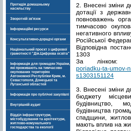
2. Внесені зміни 
Протидія домашньому
насильству
дотації з держав
повноважень орга
Зворотній зв'язок
тимчасово окупов
Інформаційні ресурси
негативного вплив
Російської Федерац
Консультативно-дорадчі органи
Відповідна поста
Національний проєкт з цифрової
1303
грамотності "Дія.Цифрова освіта"
За лінком:
Інформація для громадян України,
poriadku-ta-umov-na
які проживають на тимчасово
окупованих територіях
s1303151124
Автономної Республіки Крим, м.
Севастополя, Донецької та
Луганської областей
3. Внесені зміни 
Інформація про публічні закупівлі
бюджету місцев
будівництво, мо
Внутрішній аудит
будівництва грома
Відділ інфраструктури,
спадщини, житлов
містобудування та архітектури,
мають вплив на жи
житлово-комунального
господарства та екології