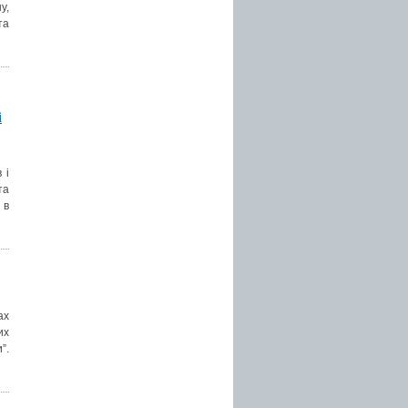
у,
та
і
 і
та
 в
ах
их
”.