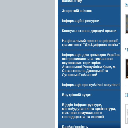
насильству
М
Зворотній зв'язок
Інформаційні ресурси
Консультативно-дорадчі органи
Національний проєкт з цифрової
грамотності "Дія.Цифрова освіта"
Ч
Інформація для громадян України,
які проживають на тимчасово
окупованих територіях
Автономної Республіки Крим, м.
Севастополя, Донецької та
Луганської областей
Інформація про публічні закупівлі
Н
Внутрішній аудит
Відділ інфраструктури,
містобудування та архітектури,
житлово-комунального
господарства та екології
Безбар’єрність