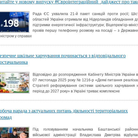
итайте у новому випуску #Євроінтеграційний_дайджест про так
Рада ЄС ухвалила 21-й пакет санкцій проти росії; Шіс
областей України отримали від Нідерландів обладнання д
підтримки енергетичної інфраструктури; Віцепрем’єр-мініс
провів першу телефонну розмову на посаді – з Державн
іністром у справах
езпечне шкільне харчування починається з відповідального
остачальника
Відповідно до розпорядження Кабінету Міністрів України в
07 листопада 2025 року № 1216-р «Деякі питання реалізац
Стратегії реформування системи шкільного харчування 
період до 2027 року» в Україні триває комплексне
обоча нарада з актуальних питань діяльності територіальних
ромад
Під головуванням начальника Баштанської районн
військової адміністрації Владислава Дмитріва відбула