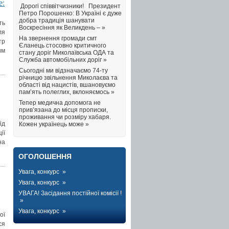
е:
Дорогі співвітчизники! Президент
Петро Порошенко: В Україні є дуже
добра традиція шанувати
ть
Воскресіння як Великдень – »
ля
На звернення громади смт
тр
Єланець стосовно критичного
им
стану доріг Миколаївська ОДА та
Служба автомобільних доріг »
Сьогодні ми відзначаємо 74-ту
річницю звільнення Миколаєва та
області від нацистів, вшановуємо
пам’ять полеглих, вклоняємось »
Тепер медична допомога не
прив’язана до місця прописки,
проживання чи розміру хабаря.
ід
Кожен українець може »
ії
на
ОГОЛОШЕННЯ
Увага, конкурс »
Увага, конкурс »
УВАГА! Засідання постійної комісії !
»
Увага, конкурс »
ої
ся