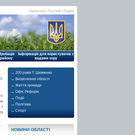
Українська |
Русский
|
English
Пробація
Інформація для користувачів з
району
вадами зору
→ 200 років Т. Шевченко
ь»
→ Визволення області
→ Життя громади
→ Офіс Реформ
ті
→ Події
ня
→ Політика
 з
→ Спорт
гу
НОВИНИ ОБЛАСТI