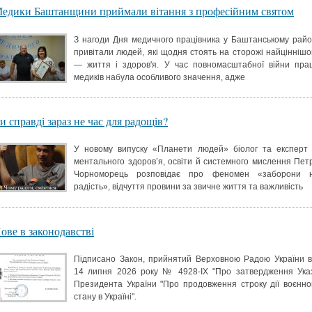
едики Баштанщини приймали вітання з професійним святом
З нагоди Дня медичного працівника у Баштанському райо
привітали людей, які щодня стоять на сторожі найціннішо
— життя і здоров'я. У час повномасштабної війни пра
медиків набула особливого значення, адже
и справді зараз не час для радощів?
У новому випуску «Планети людей» біолог та експерт 
ментального здоров’я, освіти й системного мислення Пет
Чорноморець розповідає про феномен «заборони 
радість», відчуття провини за звичне життя та важливість
ове в законодавстві
Підписано Закон, прийнятий Верховною Радою України в
14 липня 2026 року № 4928-IX "Про затвердження Ука
Президента України "Про продовження строку дії воєнно
стану в Україні".