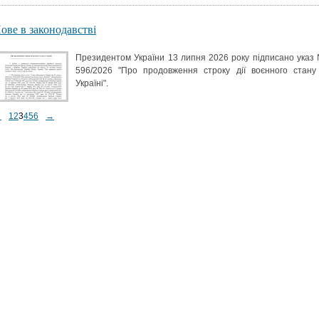
ове в законодавстві
Президентом України 13 липня 2026 року підписано указ
596/2026 "Про продовження строку дії воєнного стану
Україні".
←
1
2
3
4
5
6
→