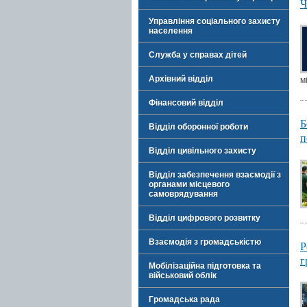
Ч
Управління соціального захисту
населення
Служба у справах дітей
Архівний відділ
м
Фінансовий відділ
Б
Відділ оборонної роботи
п
Відділ цивільного захисту
Відділ забезпечення взаємодії з
органами місцевого
самоврядування
Відділ цифрового розвитку
Взаємодія з громадськістю
Р
г
Мобілізаційна підготовка та
військовий облік
Громадська рада