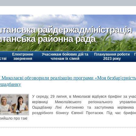
танська райдержадміністрація
танська районна рада
Електронне
Учасникам бойових дій та
Планування роботи
стві
звернення
членам їх сімей
2023 року
 Миколаєві обговорили реалізацію програми «Моя безбар'єрніст
щадбанку
У середу, 29 липня, в Миколаєві відбувся брифінг за учас
керівниці Миколаївського регіонального управлін
Ощадбанку Ліні Антоненко та заступника керівника
роздрібного бізнесу Євгенії Протасюк. Під час брифін
рийшло про такі