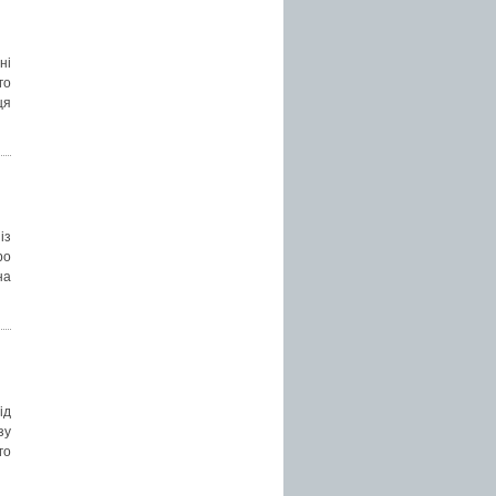
ні
го
ця
із
ро
на
ід
зу
го