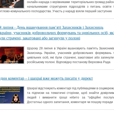
онлайн-нарада з керівниками територіальних громад район
начальниками структурних підрозділів з питань освіти 
итлово-комунального господарства. Участь у нараді взяли перший заступник
8 липня - День вшанування пам’яті Захисників і Захисниць
країни, учасників добровольчих формувань та цивільних осіб, як
ули страчені, закатовані або загинули у полоні
Щороку 28 липня в Україні вшановують пам’ять Захисників
Захисниць України, учасників добровольчих формувань 
цивільних осіб, які були страчені, закатовані або загинули
російському полоні. Відповідну постанову Верховна Рада
дин коментар – і шахраї вже можуть писати у директ
Шахраї відстежують коментарі під публікаціями в соцмереж
та підписки на тематичні сторінки, щоб знайти довірлив
людей і виманити гроші нібито за “офіційні послуги
Достатньо одного запитання, коментаря чи пошуку поради