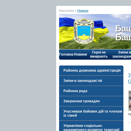
Баштанка »
Новини
Баш
Баш
Герої не
Зміни в
Головна
Новини
вмирають
законодав
Районна державна адміністрація
У
О
Зміни в законодавстві
Районна рада
Звернення громадян
Учасникам бойових дій та членам
п
їх сімей
Управління соціально-
економічного розвитку території