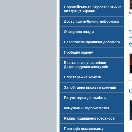
Європейська та Євроатлантична
інтеграція України
ж
Доступ до публічної інформації
2
Очищення влади
У
Безоплатна правнича допомога
б
Пробація району
Баштанське управління
Держпродспоживслужби
Спостережна комісія
Запобігання проявам корупції
О
Регуляторна діяльність
Комунальні підприємства
Режим підвищеної готовності
Протидія домашньому