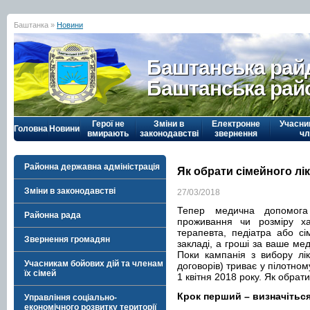
Баштанка »
Новини
Баштанська рай
Баштанська рай
Герої не
Зміни в
Електронне
Учасни
Головна
Новини
вмирають
законодавстві
звернення
чл
Районна державна адміністрація
Як обрати сімейного лік
Зміни в законодавстві
27/03/2018
Тепер медична допомога
Районна рада
проживання чи розміру х
терапевта, педіатра або с
Звернення громадян
закладі, а гроші за ваше ме
Поки кампанія з вибору лі
Учасникам бойових дій та членам
договорів) триває у пілотном
їх сімей
1 квітня 2018 року. Як обрати
Крок перший – визначіться
Управління соціально-
економічного розвитку території