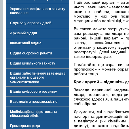
Найпростіший варіант – ви з
нього і залишились задоволе
Управління соціального захисту
поки не знайшли, поцікавте
населення
можливо, у них був позит
медицини або поліклініці, як
Служба у справах дітей
Ви також можете звернутись 
Архівний відділ
вам розкажуть, які лікарі 
районі. Інший варіант – п
заклад і познайомтеся з
Фінансовий відділ
отримати у місцевому відді
реєстратурі. Деякі медичні
Відділ оборонної роботи
такою інформацією.
Відділ цивільного захисту
Пам’ятайте, що зараз ви не
пропискою» - можете обрати
Відділ забезпечення взаємодії з
роботи тощо.
органами місцевого
самоврядування
Крок другий – підпишіть д
Заклади первинної медичн
Відділ цифрового розвитку
лікарі, терапевти, педіат
службою здоров’я, а пацієнт
Взаємодія з громадськістю
собі обрали.
Документи, які знадоблятьс
Мобілізаційна підготовка та
військовий облік
паспорт та ідентифікаційний
з педіатром (чи сімейним 
дитину), то також знадобит
Громадська рада