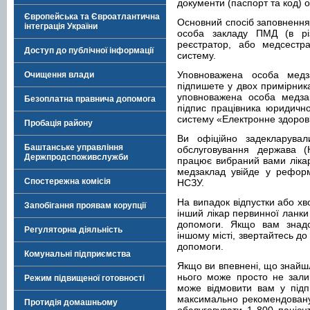
документи (паспорт та код) од
Європейська та Євроатлантична
Основний спосіб заповнення
інтеграція України
особа закладу ПМД (в р
реєстратор, або медсестр
Доступ до публічної інформації
систему.
Уповноважена особа медз
Очищення влади
підпишете у двох примірника
уповноважена особа медза
Безоплатна правнича допомога
підпис працівника юридично
систему «Електронне здоров
Пробація району
Ви офіційно задекларувал
Баштанське управління
обслуговування держава (
Держпродспоживслужби
працює вибраний вами лікар
медзаклад увійде у реформ
Спостережна комісія
НСЗУ.
На випадок відпустки або хв
Запобігання проявам корупції
інший лікар первинної ланки
допомоги. Якщо вам знадо
Регуляторна діяльність
іншому місті, звертайтесь д
допомоги.
Комунальні підприємства
Якщо ви впевнені, що знайшл
нього може просто не залиш
Режим підвищеної готовності
може відмовити вам у підп
максимально рекомендовану к
Протидія домашньому