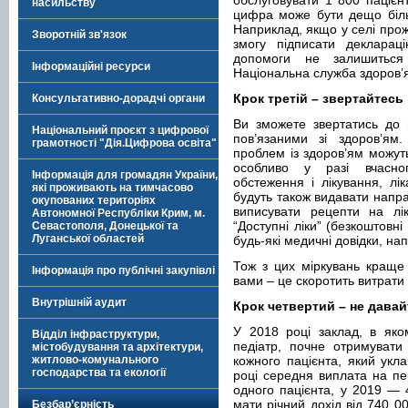
обслуговувати 1 800 пацієнт
насильству
цифра може бути дещо біль
Наприклад, якщо у селі прож
Зворотній зв'язок
змогу підписати декларац
допомоги не залишиться
Інформаційні ресурси
Національна служба здоров’
Крок третій – звертайтесь
Консультативно-дорадчі органи
Ви зможете звертатись до 
Національний проєкт з цифрової
пов’язаними зі здоров’ям.
грамотності "Дія.Цифрова освіта"
проблем із здоров’ям можуть
особливо у разі вчасно
Інформація для громадян України,
обстеження і лікування, лік
які проживають на тимчасово
будуть також видавати напра
окупованих територіях
виписувати рецепти на лік
Автономної Республіки Крим, м.
“Доступні ліки” (безкоштовні 
Севастополя, Донецької та
Луганської областей
будь-які медичні довідки, н
Тож з цих міркувань краще 
Інформація про публічні закупівлі
вами – це скоротить витрати
Внутрішній аудит
Крок четвертий – не давай
У 2018 році заклад, в яко
Відділ інфраструктури,
педіатр, почне отримувати
містобудування та архітектури,
житлово-комунального
кожного пацієнта, який укл
господарства та екології
році середня виплата на пе
одного пацієнта, у 2019 — 
мати річний дохід від 740 0
Безбар’єрність