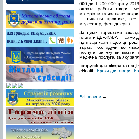
000 до 1 200 000 грн у 2019
оплата роботи лікаря, ме
матеріали та часткове покри
— видатки практики, все 
медсестер, фельдшерів).
За цими тарифами заклад
платити ДЕРЖАВА — саме для
гідні зарплати і щоб ці грош
зараз. Тож йдучи до ліка
послуга, за яку ви маєте 
медична послуга, за яку зап
Інструкції для лікаря та па
еHealth:
Кроки для лікаря
,
Кр
Всі новини
→