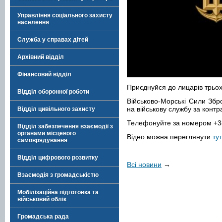
Управління соціального захисту
населення
Служба у справах дітей
Архівний відділ
Фінансовий відділ
Приєднуйся до лицарів трьох 
Відділ оборонної роботи
Військово-Морські Сили Зб
на військову службу за контр
Відділ цивільного захисту
Телефонуйте за номером +38
Відділ забезпечення взаємодії з
органами місцевого
Відео можна переглянути
тут
самоврядування
Відділ цифрового розвитку
Всі новини
→
Взаємодія з громадськістю
Мобілізаційна підготовка та
військовий облік
Громадська рада