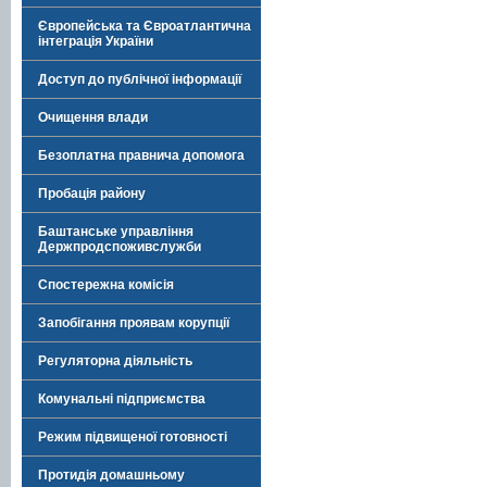
Європейська та Євроатлантична
інтеграція України
Доступ до публічної інформації
Очищення влади
Безоплатна правнича допомога
Пробація району
Баштанське управління
Держпродспоживслужби
Спостережна комісія
Запобігання проявам корупції
Регуляторна діяльність
Комунальні підприємства
Режим підвищеної готовності
Протидія домашньому