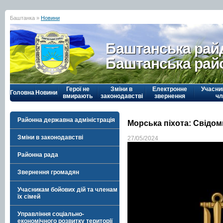
Баштанка »
Новини
Баштанська рай
Баштанська рай
Герої не
Зміни в
Електронне
Учасни
Головна
Новини
вмирають
законодавстві
звернення
чл
Районна державна адміністрація
Морська піхота: Свідом
Зміни в законодавстві
27/05/2024
Районна рада
Звернення громадян
Учасникам бойових дій та членам
їх сімей
Управління соціально-
економічного розвитку території