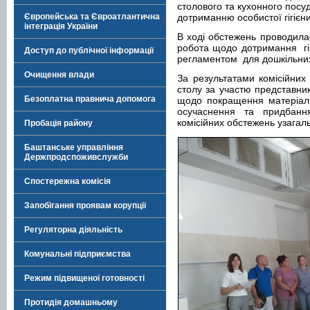
столового та кухонного посу
Європейська та Євроатлантична
дотриманню особистої гігієн
інтеграція України
В ході обстежень проводила
робота щодо дотримання гіг
Доступ до публічної інформації
регламентом для дошкільних 
Очищення влади
За результатами комісійни
столу за участю представник
Безоплатна правнича допомога
щодо покращення матеріальн
осучаснення та придбання
комісійних обстежень узагальн
Пробація району
Баштанське управління
Держпродспоживслужби
Спостережна комісія
Запобігання проявам корупції
Регуляторна діяльність
Комунальні підприємства
Режим підвищеної готовності
Протидія домашньому