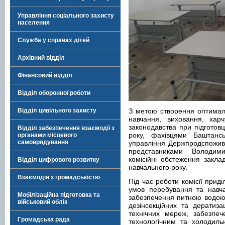
Управління соціального захисту
населення
Служба у справах дітей
Архівний відділ
Фінансовий відділ
Відділ оборонної роботи
Відділ цивільного захисту
З метою створення оптимал
навчання, виховання, харч
законодавства при підготовц
Відділ забезпечення взаємодії з
року, фахівцями Баштансь
органами місцевого
самоврядування
управління Держпродспоживс
представниками Володимир
комісійні обстеження заклад
Відділ цифрового розвитку
навчального року.
Взаємодія з громадськістю
Під час роботи комісії при
умов перебування та навча
Мобілізаційна підготовка та
забезпечення питною водою,
військовий облік
дезінсекційних та дератиза
технічних мереж, забезпеч
Громадська рада
технологічним та холодиль