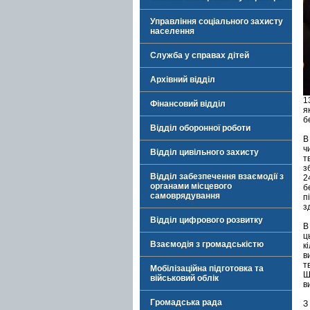
Управління соціального захисту
населення
Служба у справах дітей
Архівний відділ
1
Фінансовий відділ
я
б
Відділ оборонної роботи
В
ч
Відділ цивільного захисту
т
з
Відділ забезпечення взаємодії з
2
органами місцевого
б
самоврядування
п
з
Відділ цифрового розвитку
В
ц
Взаємодія з громадськістю
к
в
т
Мобілізаційна підготовка та
Ш
військовий облік
в
Громадська рада
З