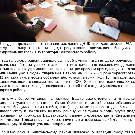
3 грудня проведене позачергове засідання ДНПК при Баштанській РВА 
кому розглянуто питання щодо регулювання чисельності бродячих 
езпритульних тварин на території Баштанського району.
 Баштанському районі залишається проблемним питання щодо регулюван
исельності безпритульних тварин, а також виконання власниками домашн
варин правил їх утримання. Не вирішення цих проблем приводить до тенденц
більшення укусів людей тваринами. Станом на 12.12.2024 року зареєстрова
42 випадка укусів людей собаками або котами, в тому числі 104 випадки укус
езпритульними тваринами, що становить 43%. З числа постраждалих 88 ос
іддавались госпіталізації і введенню антирабічної вакцини у закладах охоро
доров’я району.
 зв’язку з бойовими діями на території Баштанського району та як наслід
ього, евакуації населення на більш безпечні території, зараз збільшила
ількість бродячих тварин (собак, котів), що може призвести до збільшен
ипадків сказу в населених пунктах району. Аналізуючи випадки укусів люд
варинами по громадам Баштанського району з’ясовано, що в Снігурівські
ироківській, Горохівській та Березнегуватській громадах найбільша кількіс
ипадків укусів безпритульними тваринами.
 початку року в Баштанському районі виявлено 5 випадків сказу твари