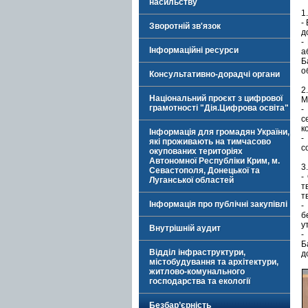
насильству
1
-
Зворотній зв'язок
д
-
Інформаційні ресурси
а
Б
о
Консультативно-дорадчі органи
2
Національний проєкт з цифрової
М
грамотності "Дія.Цифрова освіта"
-
с
ко
Інформація для громадян України,
-
які проживають на тимчасово
с
окупованих територіях
Автономної Республіки Крим, м.
3
Севастополя, Донецької та
-
Луганської областей
т
т
Інформація про публічні закупівлі
-
б
у
Внутрішній аудит
-
Б
Відділ інфраструктури,
д
містобудування та архітектури,
житлово-комунального
господарства та екології
Безбар’єрність