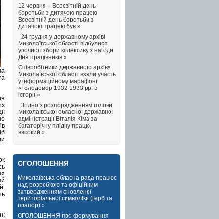
12 червня – Всесвітній день
боротьби з дитячою працею
Всесвітній день боротьби з
дитячою працею був »
24 грудня у державному архіві
Миколаївської області відбулися
урочисті збори колективу з нагоди
Дня працівників »
Співробітники державного архіву
на
Миколаївської області взяли участь
та
у інформаційному марафоні
«Голодомор 1932-1933 рр. в
історії »
ня
Згідно з розпорядженням голови
іх
Миколаївської обласної державної
ії
адміністрації Віталія Кіма за
но
багаторічну плідну працю,
ів
високий »
іб
ни
ок
ОГОЛОШЕННЯ
сь
ня
Миколаївська обласна рада працює
ей
над розробкою та офіційним
й,
затвердженням оновленої
ть
територіальної символіки (герб та
прапор) »
н:
ОГОЛОШЕННЯ про формування