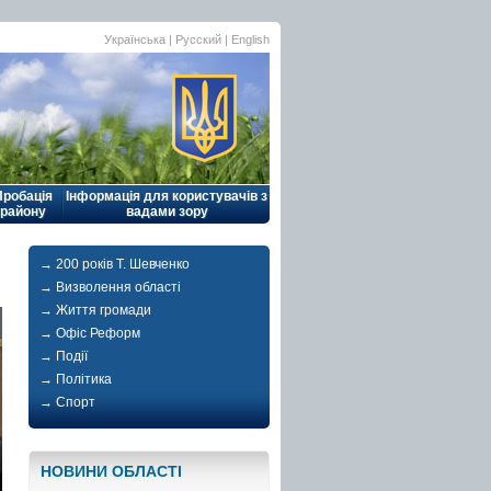
Українська |
Русский
|
English
Пробація
Інформація для користувачів з
району
вадами зору
→ 200 років Т. Шевченко
→ Визволення області
→ Життя громади
→ Офіс Реформ
→ Події
→ Політика
→ Спорт
НОВИНИ ОБЛАСТI