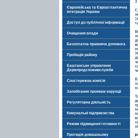
3
Європейська та Євроатлантична
С
інтеграція України
л
1
Доступ до публічної інформації
т
В
Очищення влади
л
д
Безоплатна правнича допомога
в
п
У
Пробація району
д
ч
Баштанське управління
с
Держпродспоживслужби
ч
В
Спостережна комісія
з
н
Запобігання проявам корупції
Т
д
Регуляторна діяльність
п
і
Комунальні підприємства
п
м
т
Режим підвищеної готовності
з
Протидія домашньому
Р