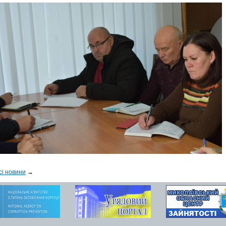
сі новини
→