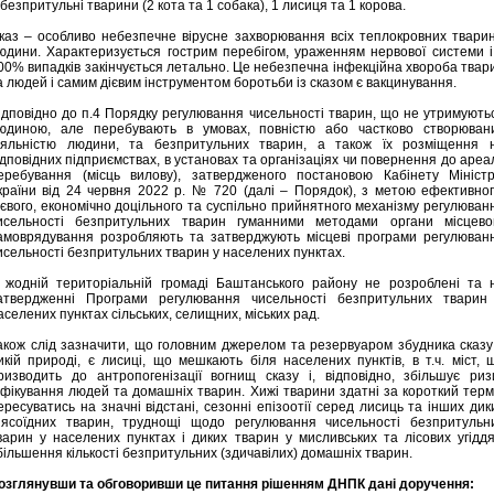
 безпритульні тварини (2 кота та 1 собака), 1 лисиця та 1 корова.
каз – особливо небезпечне вірусне захворювання всіх теплокровних тварин
юдини. Характеризується гострим перебігом, ураженням нервової системи і
00% випадків закінчується летально. Це небезпечна інфекційна хвороба твар
а людей і самим дієвим інструментом боротьби із сказом є вакцинування.
ідповідно до п.4 Порядку регулювання чисельності тварин, що не утримують
юдиною, але перебувають в умовах, повністю або частково створюван
іяльністю людини, та безпритульних тварин, а також їх розміщення 
ідповідних підприємствах, в установах та організаціях чи повернення до ареа
еребування (місць вилову), затвердженого постановою Кабінету Міністр
країни від 24 червня 2022 р. № 720 (далі – Порядок), з метою ефективног
ієвого, економічно доцільного та суспільно прийнятного механізму регулюван
исельності безпритульних тварин гуманними методами органи місцево
амоврядування розробляють та затверджують місцеві програми регулюван
исельності безпритульних тварин у населених пунктах.
 жодній територіальній громаді Баштанського району не розроблені та 
атвердженні Програми регулювання чисельності безпритульних тварин
аселених пунктах сільських, селищних, міських рад.
акож слід зазначити, що головним джерелом та резервуаром збудника сказу
икій природі, є лисиці, що мешкають біля населених пунктів, в т.ч. міст, 
ризводить до антропогенізації вогнищ сказу і, відповідно, збільшує риз
нфікування людей та домашніх тварин. Хижі тварини здатні за короткий терм
ересуватись на значні відстані, сезонні епізоотії серед лисиць та інших дик
’ясоїдних тварин, труднощі щодо регулювання чисельності безпритульн
варин у населених пунктах і диких тварин у мисливських та лісових угіддя
більшення кількості безпритульних (здичавілих) домашніх тварин.
озглянувши та обговоривши це питання рішенням ДНПК дані доручення: