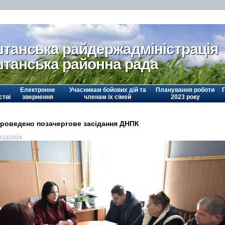
танська райдержадміністрація
танська районна рада
Електронне
Учасникам бойових дій та
Планування роботи
стві
звернення
членам їх сімей
2023 року
роведено позачергове засідання ДНПК
3/12/2024