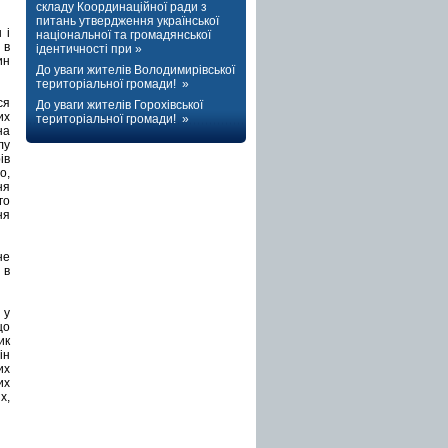
складу Координаційної ради з
питань утвердження української
 і
національної та громадянської
 в
ідентичності при »
ин
До уваги жителів Володимирівської
територіальної громади! »
ся
До уваги жителів Горохівської
их
територіальної громади! »
на
лу
ів
о,
ня
го
ня
не
 в
 у
що
ик
ін
их
их
х,