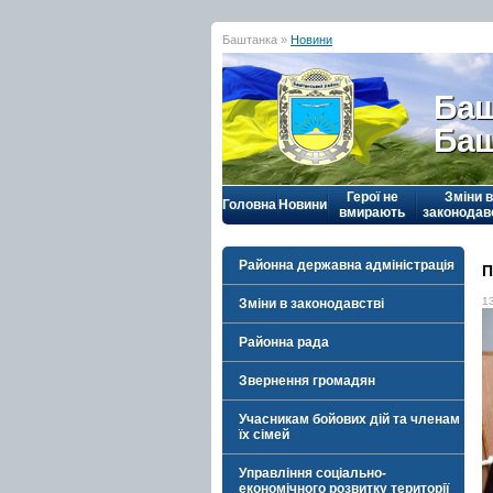
Баштанка »
Новини
Баш
Баш
Герої не
Зміни в
Головна
Новини
вмирають
законодав
Районна державна адміністрація
П
1
Зміни в законодавстві
Районна рада
Звернення громадян
Учасникам бойових дій та членам
їх сімей
Управління соціально-
економічного розвитку території