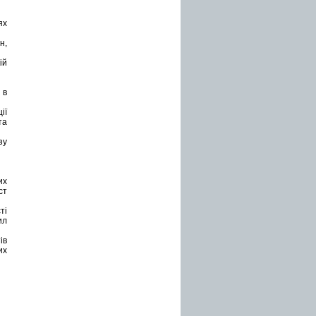
ях
н,
ій
 в
ії
та
зу
их
ст
ті
ил
ів
их