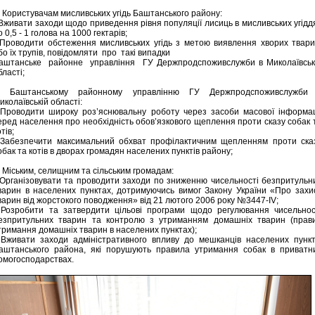
. Користувачам мисливських угідь Баштанського району:
 Вживати заходи щодо приведення рівня популяції лисиць в мисливських угідд
о 0,5 - 1 голова на 1000 гектарів;
 Проводити обстеження мисливських угідь з метою виявлення хворих твари
бо їх трупів, повідомляти про такі випадки
аштанське районне управління ГУ Держпродспоживслужби в Миколаївськ
бласті;
. Баштанському районному управлінню ГУ Держпродспоживслужби
иколаївській області:
 Проводити широку роз’яснювальну роботу через засоби масової інформац
еред населення про необхідність обов’язкового щеплення проти сказу собак 
тів;
 Забезпечити максимальний обхват профілактичним щепленням проти ска
обак та котів в дворах громадян населених пунктів району;
. Міським, селищним та сільським громадам:
 Організовувати та проводити заходи по зниженню чисельності безпритульн
варин в населених пунктах, дотримуючись вимог Закону України «Про захи
варин від жорстокого поводження» від 21 лютого 2006 року №3447-ІV;
 Розробити та затвердити цільові програми щодо регулювання чисельнос
езпритульних тварин та контролю з утриманням домашніх тварин (прав
тримання домашніх тварин в населених пунктах);
 Вживати заходи адміністративного впливу до мешканців населених пункт
аштанського района, які порушують правила утримання собак в приватн
омогосподарствах.