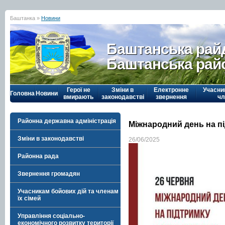
Баштанка »
Новини
Баштанська рай
Баштанська рай
Герої не
Зміни в
Електронне
Учасни
Головна
Новини
вмирають
законодавстві
звернення
чл
Районна державна адміністрація
Міжнародний день на п
Зміни в законодавстві
26/06/2025
Районна рада
Звернення громадян
Учасникам бойових дій та членам
їх сімей
Управління соціально-
економічного розвитку території