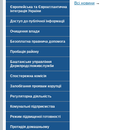
Всі новини
→
Європейська та Євроатлантична
інтеграція України
Доступ до публічної інформації
Очищення влади
Безоплатна правнича допомога
Пробація району
Баштанське управління
Держпродспоживслужби
Спостережна комісія
Запобігання проявам корупції
Регуляторна діяльність
Комунальні підприємства
Режим підвищеної готовності
Протидія домашньому