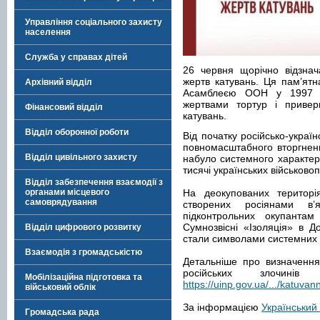
Управління соціального захисту
населення
Служба у справах дітей
26 червня щорічно відзнач
жертв катувань. Ця пам’ят
Архівний відділ
Асамблеєю ООН у 1997 р
жертвами тортур і приве
Фінансовий відділ
катувань.
Відділ оборонної роботи
Від початку російсько-україн
повномасштабного вторгненн
Відділ цивільного захисту
набуло системного характеру
тисячі українських військово
Відділ забезпечення взаємодії з
органами місцевого
На деокупованих територ
самоврядування
створених росіянами в’я
підконтрольних окупанта
Сумнозвісні «Ізоляція» в 
Відділ цифрового розвитку
стали символами системних 
Взаємодія з громадськістю
Детальніше про визначення
російських злочин
Мобілізаційна підготовка та
https://uinp.gov.ua/.../katuvan
військовий облік
За інформацією
Український 
Громадська рада