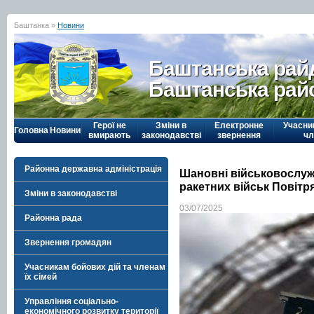
Баштанка »
Новини
Баштанська рай
Баштанська рай
Герої не
Зміни в
Електронне
Учасни
Головна
Новини
вмирають
законодавстві
звернення
чл
Районна державна адміністрація
Шановні військовослужб
ракетних військ Повітр
Зміни в законодавстві
03/07/2025
Районна рада
Звернення громадян
Учасникам бойових дій та членам
їх сімей
Управління соціально-
економічного розвитку території