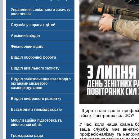
Управління соціального захисту
населення
Служба у справах дітей
Архівний відділ
Фінансовий відділ
Відділ оборонної роботи
Відділ цивільного захисту
Відділ забезпечення взаємодії з
органами місцевого
самоврядування
Відділ цифрового розвитку
Взаємодія з громадськістю
Щиро вітаю вас із професі
військ Повітряних сил ЗСУ!
Мобілізаційна підготовка та
У час, коли наша країна бо
військовий облік
ваша служба має винятков
професіоналізму та непохит
Громадська рада