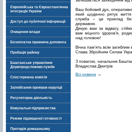
залишається захищеним від в
Європейська та Євроатлантична
Ваш бойовий дух, оперативніс
інтеграція України
який щоденно рятує життя
служба – це приклад без
Доступ до публічної інформації
державою.
Дякую вам за відвагу, стійкі
Очищення влади
вам міцного здоров’я, род
над головою!
Безоплатна правнича допомога
Вічна пам'ять всім загиблим 
Слава Збройним Силам Украї
Пробація району
З повагою, начальник Баштанс
Баштанське управління
Владислав Дмитрів
Держпродспоживслужби
Всі новини
→
Спостережна комісія
Запобігання проявам корупції
Регуляторна діяльність
Комунальні підприємства
Режим підвищеної готовності
Протидія домашньому