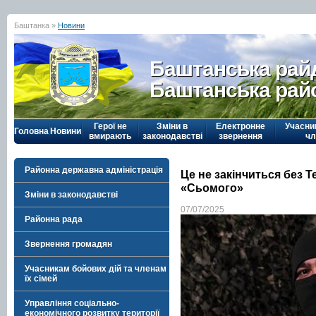
Баштанка »
Новини
Баштанська рай
Баштанська рай
Герої не
Зміни в
Електронне
Учасни
Головна
Новини
вмирають
законодавстві
звернення
чл
Районна державна адміністрація
Це не закінчиться без Те
«Сьомого»
Зміни в законодавстві
07/07/2025
Районна рада
Звернення громадян
Учасникам бойових дій та членам
їх сімей
Управління соціально-
економічного розвитку території