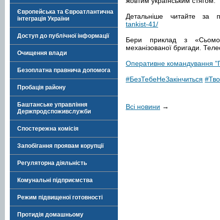
жовтим українським стягом.
Європейська та Євроатлантична
Детальніше читайте за п
інтеграція України
tankist-41/
Доступ до публічної інформації
Бери приклад з «Сьомо
механізованої бригади. Теле
Очищення влади
Оперативне командування "П
Безоплатна правнича допомога
#БезТебеНеЗакінчиться
#Тв
Пробація району
Баштанське управління
Всі новини
→
Держпродспоживслужби
Спостережна комісія
Запобігання проявам корупції
Регуляторна діяльність
Комунальні підприємства
Режим підвищеної готовності
Протидія домашньому