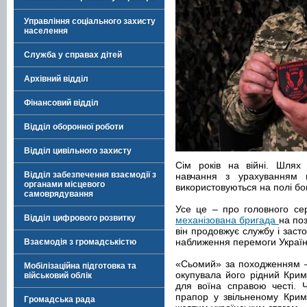
Управління соціального захисту
населення
Служба у справах дітей
Архівний відділ
Фінансовий відділ
Відділ оборонної роботи
Відділ цивільного захисту
Сім років на війні. Шлях 
Відділ забезпечення взаємодії з
навчання з урахуванням но
органами місцевого
використовуються на полі бо
самоврядування
Усе це – про головного се
Відділ цифрового розвитку
механізована бригада
на по
він продовжує службу і заст
наближення перемоги Україн
Взаємодія з громадськістю
«Сьомий» за походженням – 
Мобілізаційна підготовка та
окупувала його рідний Крим
військовий облік
для воїна справою честі. Ч
прапор у звільненому Крим
Громадська рада