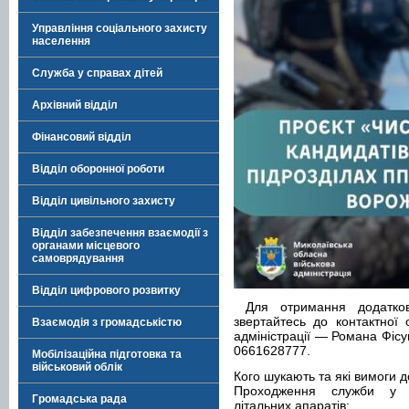
Управління соціального захисту
населення
Служба у справах дітей
Архівний відділ
Фінансовий відділ
Відділ оборонної роботи
Відділ цивільного захисту
Відділ забезпечення взаємодії з
органами місцевого
самоврядування
Відділ цифрового розвитку
Для отримання додатково
звертайтесь до контактної 
Взаємодія з громадськістю
адміністрації — Романа Фіс
0661628777.
Мобілізаційна підготовка та
військовий облік
Кого шукають та які вимоги д
Проходження служби у ди
Громадська рада
літальних апаратів: