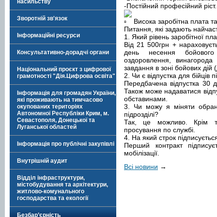
насильству
-Постійний професійний ріст.
Зворотній зв'язок
Висока заробітна плата та
Питання, які задають найчас
Інформаційні ресурси
1. Який рівень заробітної пла
Від 21 500грн + нараховуєт
день несення бойовог
Консультативно-дорадчі органи
оздоровлення, винагорода 
завдання в зоні бойових дій
Національний проєкт з цифрової
2. Чи є відпустка для бійців п
грамотності "Дія.Цифрова освіта"
Передбачена відпустка 30 ді
Також може надаватися відпу
Інформація для громадян України,
обставинами.
які проживають на тимчасово
3. Чи можу я міняти обран
окупованих територіях
Автономної Республіки Крим, м.
підрозділі?
Севастополя, Донецької та
Так, це можливо. Крім т
Луганської областей
просування по службі.
4. На який строк підписується
Інформація про публічні закупівлі
Перший контракт підписує
мобілізації.
Внутрішній аудит
Всі новини
→
Відділ інфраструктури,
містобудування та архітектури,
житлово-комунального
господарства та екології
Безбар’єрність