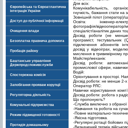
Для всіх:
Європейська та Євроатлантична
Комунікабельність, організ
інтеграція України
гнучкість, бажання стати на з
Зовнішній пілот (оператор)/
Доступ до публічної інформації
Освіта: інженер-електро
фотографія/відеооператор/м
спеціаліст/аналітик даних то
Очищення влади
Досвід роботи (не менше 
програміст, тестувальник 
Безоплатна правнича допомога
підключення абонентів інт
досвід у відеоіграх, модел
Пробація району
мислення в тривимірному пр
Майстер/механік:
Баштанське управління
Досвід роботи: автомеха
Держпродспоживслужби
промислової сфери, навички 
Водій:
Спостережна комісія
Орієнтування в просторі. Наяв
Досвід роботи: не менше 2-х 
Запобігання проявам корупції
Оператор РЛС:
Навички користування комп’
Досвід роботи: робота з рад
Регуляторна діяльність
Що пропонують?
-Служба виключно з обраної 
Комунальні підприємства
-Навчання та робота на сучасн
-Повне матеріально-технічне
Режим підвищеної готовності
-Якісна підготовка.
-Регулярні ротації бойових п
Протидія домашньому
-Визначений термін військов