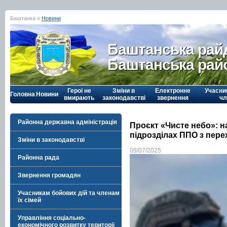
Баштанка »
Новини
Баштанська рай
Баштанська рай
Герої не
Зміни в
Електронне
Учасни
Головна
Новини
вмирають
законодавстві
звернення
чл
Районна державна адміністрація
Проєкт «Чисте небо»: н
підрозділах ППО з пер
Зміни в законодавстві
09/07/2025
Районна рада
Звернення громадян
Учасникам бойових дій та членам
їх сімей
Управління соціально-
економічного розвитку території