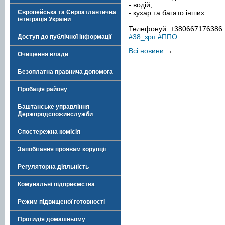
- водій;
Європейська та Євроатлантична
- кухар та багато інших.
інтеграція України
Телефонуй: +380667176386
#38_зрп
#ППО
Доступ до публічної інформації
Всі новини
→
Очищення влади
Безоплатна правнича допомога
Пробація району
Баштанське управління
Держпродспоживслужби
Спостережна комісія
Запобігання проявам корупції
Регуляторна діяльність
Комунальні підприємства
Режим підвищеної готовності
Протидія домашньому