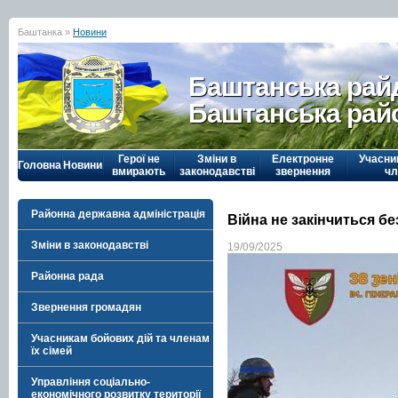
Баштанка »
Новини
Баштанська рай
Баштанська рай
Герої не
Зміни в
Електронне
Учасни
Головна
Новини
вмирають
законодавстві
звернення
чл
Районна державна адміністрація
Війна не закінчиться бе
Зміни в законодавстві
19/09/2025
Районна рада
Звернення громадян
Учасникам бойових дій та членам
їх сімей
Управління соціально-
економічного розвитку території