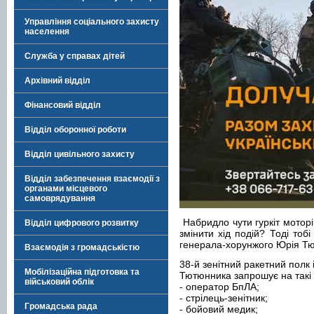
Управління соціального захисту
населення
Служба у справах дітей
Архівний відділ
Фінансовий відділ
Відділ оборонної роботи
Відділ цивільного захисту
Відділ забезпечення взаємодії з
органами місцевого
самоврядування
Набридло чути гуркіт мотор
Відділ цифрового розвитку
змінити хід подій? Тоді тобі
генерала-хорунжого Юрія Т
Взаємодія з громадськістю
38-й зенітний ракетний полк
Мобілізаційна підготовка та
Тютюнника запрошує на такі
військовий облік
- оператор БпЛА;
- стрілець-зенітник;
Громадська рада
- бойовий медик;