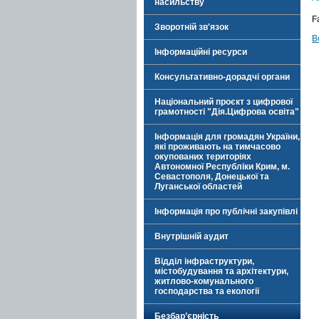
насильству
F
Зворотній зв'язок
В
Інформаційні ресурси
Консультативно-дорадчі органи
Національний проєкт з цифрової
грамотності "Дія.Цифрова освіта"
Інформація для громадян України,
які проживають на тимчасово
окупованих територіях
Автономної Республіки Крим, м.
Севастополя, Донецької та
Луганської областей
Інформація про публічні закупівлі
Внутрішній аудит
Відділ інфраструктури,
містобудування та архітектури,
житлово-комунального
господарства та екології
Безбар’єрність