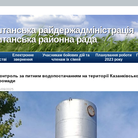
танська райдержадміністрація
танська районна рада
Електронне
Учасникам бойових дій та
Планування роботи
стві
звернення
членам їх сімей
2023 року
онтроль за питним водопостачанням на території Казанківсько
ромади
4/09/2025