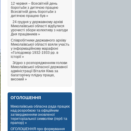
12 червня – Всесвітній день
боротьби з дитячою працею
Всесвітній день боротьби з
дитячою працею був »
24 грудня у державному архіві
Миколаївської області відбулися
урочисті збори колективу з нагоди
Дня працівників »
Співробітники державного архіву
Миколаївської області взяли участь
у інформаційному марафоні
«Голодомор 1932-1933 рр. в
історії »
Згідно з розпорядженням голови
Миколаївської обласної державної
адміністрації Віталія Кіма за
багаторічну плідну працю,
високий »
ОГОЛОШЕННЯ
Миколаївська обласна рада працює
над розробкою та офіційним
затвердженням оновленої
територіальної символіки (герб та
прапор) »
ОГОЛОШЕННЯ про формування