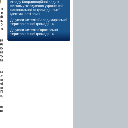
складу Координаційної ради з
питань утвердження української
го
національної та громадянської
 в
ідентичності при »
ії
До уваги жителів Володимирівської
ть
територіальної громади! »
 2
 з
До уваги жителів Горохівської
територіальної громади! »
ди
ля
но
ій
го
ми
за
.»
ою
жі
ою
ОП
в,
ня
ля
я