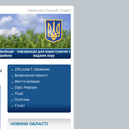
Українська |
Русский
|
English
Пробація
Інформація для користувачів з
району
вадами зору
→ 200 років Т. Шевченко
ї
→ Визволення області
→ Життя громади
→ Офіс Реформ
→ Події
→ Політика
→ Спорт
НОВИНИ ОБЛАСТI