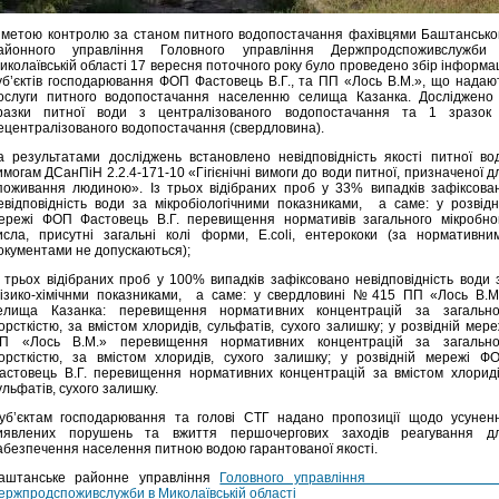
 метою контролю за станом питного водопостачання фахівцями Баштансько
айонного управління Головного управління Держпродспоживслужби
иколаївській області 17 вересня поточного року було проведено збір інформац
уб’єктів господарювання ФОП Фастовець В.Г., та ПП «Лось В.М.», що надаю
ослуги питного водопостачання населенню селища Казанка. Досліджено
разки питної води з централізованого водопостачання та 1 зразок
ецентралізованого водопостачання (свердловина).
а результатами досліджень встановлено невідповідність якості питної во
имогам ДСанПіН 2.2.4-171-10 «Гігієнічні вимоги до води питної, призначеної д
поживання людиною». Із трьох відібраних проб у 33% випадків зафіксова
евідповідність води за мікробіологічними показниками, а саме: у розвідн
ережі ФОП Фастовець В.Г. перевищення нормативів загального мікробно
исла, присутні загальні колі форми, E.coli, ентерококи (за нормативни
окументами не допускаються);
з трьох відібраних проб у 100% випадків зафіксовано невідповідність води 
ізико-хімічнми показниками, а саме: у свердловині №415 ПП «Лось В.М
елища Казанка: перевищення нормативних концентрацій за загальн
орсткістю, за вмістом хлоридів, сульфатів, сухого залишку; у розвідній мере
П «Лось В.М.» перевищення нормативних концентрацій за загальн
орсткістю, за вмістом хлоридів, сухого залишку; у розвідній мережі Ф
астовець В.Г. перевищення нормативних концентрацій за вмістом хлориді
ульфатів, сухого залишку.
уб’єктам господарювання та голові СТГ надано пропозиції щодо усунен
иявлених порушень та вжиття першочергових заходів реагування д
абезпечення населення питною водою гарантованої якості.
аштанське районне управління
Головного управлінн
ержпродспоживслужби в Миколаївській області