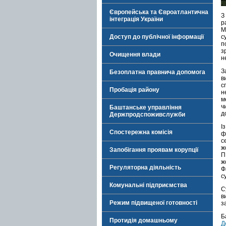
Європейська та Євроатлантична
З
інтеграція України
р
М
Доступ до публічної інформації
с
п
з
Очищення влади
н
З
Безоплатна правнича допомога
в
с
Пробація району
н
м
ч
Баштанське управління
д
Держпродспоживслужби
І
Спостережна комісія
ф
с
ж
Запобігання проявам корупції
П
ж
Регуляторна діяльність
Ф
с
Комунальні підприємства
С
в
Режим підвищеної готовності
з
Б
Протидія домашньому
Д