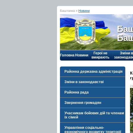
Баштанка »
Новини
Баш
Баш
Герої не
Зміни в
Головна
Новини
вмирають
законодав
Районна державна адміністрація
К
г
Зміни в законодавстві
2
Районна рада
Звернення громадян
Учасникам бойових дій та членам
їх сімей
Управління соціально-
економічного розвитку території