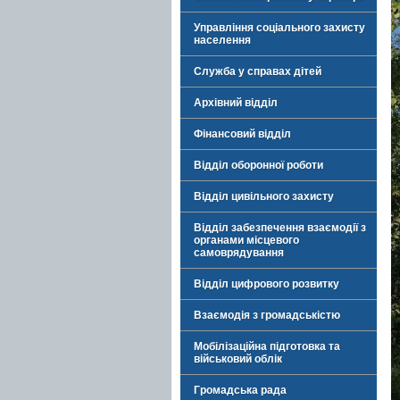
Управління соціального захисту
населення
Служба у справах дітей
Архівний відділ
Фінансовий відділ
Відділ оборонної роботи
Відділ цивільного захисту
Відділ забезпечення взаємодії з
органами місцевого
самоврядування
Відділ цифрового розвитку
Взаємодія з громадськістю
Мобілізаційна підготовка та
військовий облік
Громадська рада