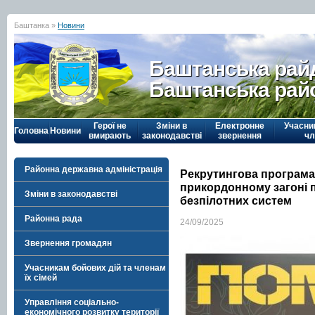
Баштанка »
Новини
Баштанська рай
Баштанська рай
Герої не
Зміни в
Електронне
Учасни
Головна
Новини
вмирають
законодавстві
звернення
чл
Районна державна адміністрація
Рекрутингова програма 
прикордонному загоні 
Зміни в законодавстві
безпілотних систем
Районна рада
24/09/2025
Звернення громадян
Учасникам бойових дій та членам
їх сімей
Управління соціально-
економічного розвитку території