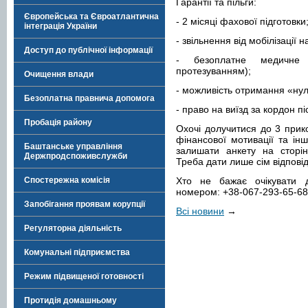
Гарантії та пільги:
Європейська та Євроатлантична
- 2 місяці фахової підготовки
інтеграція України
- звільнення від мобілізації н
Доступ до публічної інформації
- безоплатне медичне
протезуванням);
Очищення влади
- можливість отримання «нул
Безоплатна правнича допомога
- право на виїзд за кордон пі
Пробація району
Охочі долучитися до 3 прик
фінансової мотивації та ін
Баштанське управління
залишати анкету на сторі
Держпродспоживслужби
Треба дати лише сім відповіде
Спостережна комісія
Хто не бажає очікувати 
номером: +38-067-293-65-68
Запобігання проявам корупції
Всі новини
→
Регуляторна діяльність
Комунальні підприємства
Режим підвищеної готовності
Протидія домашньому