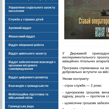
Управління соціального захисту
населення
Служба у справах дітей
Архівний відділ
Фінансовий відділ
Відділ оборонної роботи
У Державній прикордон
Відділ цивільного захисту
експериментального проєкту
авіаційних літальних апарат
Відділ забезпечення взаємодії з
органами місцевого
Програма спрямована на мол
самоврядування
добровільно вступити на війс
Відділ цифрового розвитку
Умови контракту:
- строк служби — 2 роки;
Взаємодія з громадськістю
- одноразова грошова вин
Мобілізаційна підготовка та
одразу, решта — протягом с
військовий облік
- щомісячне грошове забезпе
Громадська рада