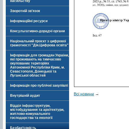
насильству
Зворотній зв'язок
Інформаційні ресурси
Консультативно-дорадчі органи
Національний проєкт з цифрової
грамотності "Дія.Цифрова освіта"
Інформація для громадян України,
які проживають на тимчасово
окупованих територіях
Автономної Республіки Крим, м.
Севастополя, Донецької та
Луганської областей
Інформація про публічні закупівлі
Всі новини
→
Внутрішній аудит
Відділ інфраструктури,
містобудування та архітектури,
житлово-комунального
господарства та екології
Безбар’єрність