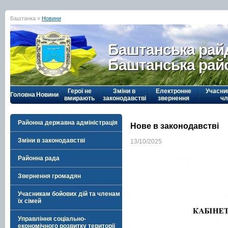
Баштанка »
Новини
Баштанська рай
Баштанська рай
Герої не
Зміни в
Електронне
Учасни
Головна
Новини
вмирають
законодавстві
звернення
чл
Районна державна адміністрація
Нове в законодавстві
Зміни в законодавстві
13/10/2025
Районна рада
Звернення громадян
Учасникам бойових дій та членам
їх сімей
Управління соціально-
економічного розвитку території