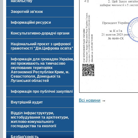
насильству
Зворотній зв'язок
Інформаційні ресурси
Консультативно-дорадчі органи
Національний проєкт з цифрової
грамотності "Дія.Цифрова освіта"
Інформація для громадян України,
які проживають на тимчасово
окупованих територіях
Автономної Республіки Крим, м.
Севастополя, Донецької та
Луганської областей
Інформація про публічні закупівлі
Всі новини
→
Внутрішній аудит
Відділ інфраструктури,
містобудування та архітектури,
житлово-комунального
господарства та екології
Безбар’єрність