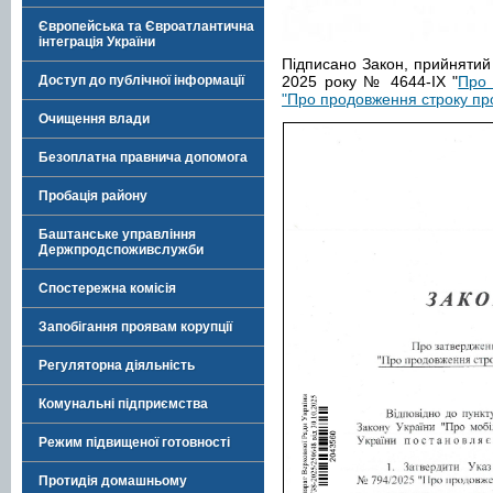
Європейська та Євроатлантична
інтеграція України
Підписано Закон, прийнятий
Доступ до публічної інформації
2025 року № 4644-IX "
Про 
"Про продовження строку про
Очищення влади
Безоплатна правнича допомога
Пробація району
Баштанське управління
Держпродспоживслужби
Спостережна комісія
Запобігання проявам корупції
Регуляторна діяльність
Комунальні підприємства
Режим підвищеної готовності
Протидія домашньому