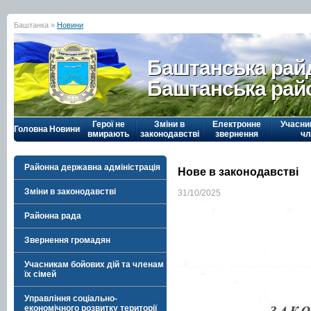
Баштанка »
Новини
Баштанська рай
Баштанська рай
Герої не
Зміни в
Електронне
Учасни
Головна
Новини
вмирають
законодавстві
звернення
чл
Районна державна адміністрація
Нове в законодавстві
Зміни в законодавстві
31/10/2025
Районна рада
Звернення громадян
Учасникам бойових дій та членам
їх сімей
Управління соціально-
економічного розвитку території