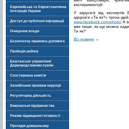
милі канцтовари, креат
експериментуй
Європейська та Євроатлантична
інтеграція України
У каруселі від експертів 
здоров'я «Ти як?» трохи ідей
Доступ до публічної інформації
www.facebook.com/photo/
А в
вже пише, як ще можна нади
Ти як?
Очищення влади
Всі новини
→
Безоплатна правнича допомога
Пробація району
Баштанське управління
Держпродспоживслужби
Спостережна комісія
Запобігання проявам корупції
Регуляторна діяльність
Комунальні підприємства
Режим підвищеної готовності
Протидія домашньому