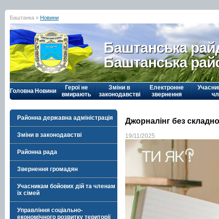
Баштанка »
Новини
Баштанська рай
Баштанська рай
Герої не
Зміни в
Електронне
Учасни
Головна
Новини
вмирають
законодавстві
звернення
чл
Районна державна адміністрація
Джорналінг без складно
Зміни в законодавстві
19/11/2025
Районна рада
Звернення громадян
Учасникам бойових дій та членам
їх сімей
Управління соціально-
економічного розвитку території