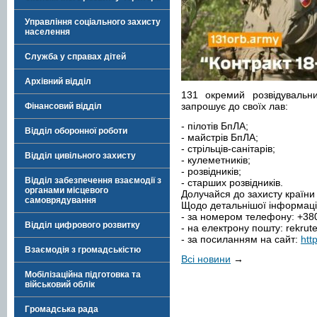
Управління соціального захисту
населення
Служба у справах дітей
Архівний відділ
131 окремий розвідувальн
запрошує до своїх лав:
Фінансовий відділ
- пілотів БпЛА;
Відділ оборонної роботи
- майстрів БпЛА;
- стрільців-санітарів;
Відділ цивільного захисту
- кулеметників;
- розвідників;
Відділ забезпечення взаємодії з
- старших розвідників.
органами місцевого
Долучайся до захисту країни
самоврядування
Щодо детальнішої інформації
- за номером телефону: ‪+38
Відділ цифрового розвитку
- на електрону пошту:
rekrut
- за посиланням на сайт:
htt
Взаємодія з громадськістю
Всі новини
→
Мобілізаційна підготовка та
військовий облік
Громадська рада