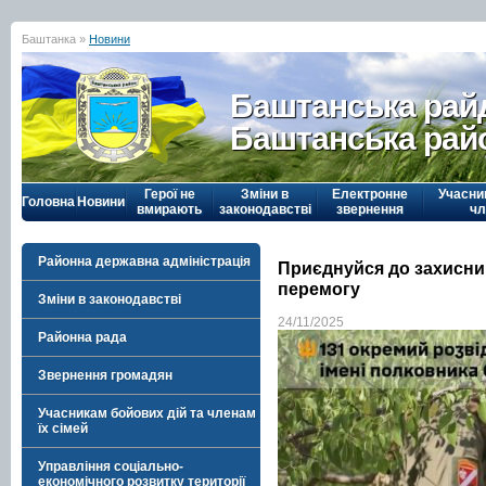
Баштанка »
Новини
Баштанська рай
Баштанська рай
Герої не
Зміни в
Електронне
Учасни
Головна
Новини
вмирають
законодавстві
звернення
чл
Районна державна адміністрація
Приєднуйся до захисник
перемогу
Зміни в законодавстві
24/11/2025
Районна рада
Звернення громадян
Учасникам бойових дій та членам
їх сімей
Управління соціально-
економічного розвитку території