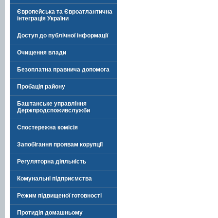
Європейська та Євроатлантична
інтеграція України
Доступ до публічної інформації
Очищення влади
Безоплатна правнича допомога
Пробація району
Баштанське управління
Держпродспоживслужби
Спостережна комісія
Запобігання проявам корупції
Регуляторна діяльність
Комунальні підприємства
Режим підвищеної готовності
Протидія домашньому