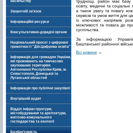
насильству
труднощі, район має базу 
освіту, медичні та соціальні
а також увагу та повагу ко
Зворотній зв'язок
сервісів та умов життя для ц
із ключових напрямів розв
Інформаційні ресурси
можливості та повага до пр
суспільства.
Консультативно-дорадчі органи
За інформацією Управлі
Національний проєкт з цифрової
Баштанської районної військо
грамотності "Дія.Цифрова освіта"
Всі новини
→
Інформація для громадян України,
які проживають на тимчасово
окупованих територіях
Автономної Республіки Крим, м.
Севастополя, Донецької та
Луганської областей
Інформація про публічні закупівлі
Внутрішній аудит
Відділ інфраструктури,
містобудування та архітектури,
житлово-комунального
господарства та екології
Безбар’єрність