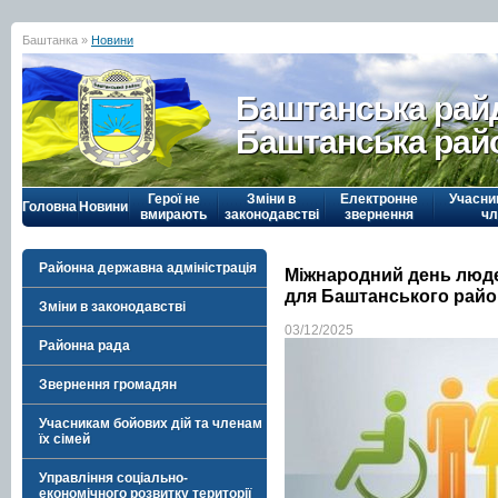
Баштанка »
Новини
Баштанська рай
Баштанська рай
Герої не
Зміни в
Електронне
Учасни
Головна
Новини
вмирають
законодавстві
звернення
чл
Районна державна адміністрація
Міжнародний день людей
для Баштанського райо
Зміни в законодавстві
03/12/2025
Районна рада
Звернення громадян
Учасникам бойових дій та членам
їх сімей
Управління соціально-
економічного розвитку території