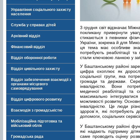
Управління соціального захисту
населення
Служба у справах дітей
3 грудня світ відзначає Міжн
покликану привернути увагу
Архівний відділ
стикаються з певними фізи
України, зокрема й для Мико
Фінансовий відділ
ця тема має особливе знач
потребують реабілітації та
стали ключовою ланкою у заб
Відділ оборонної роботи
У Баштанському районі зареє
Відділ цивільного захисту
цифра охоплює як доросли
соціальної групи, яка потре
Відділ забезпечення взаємодії з
громади та держави. Серед
органами місцевого
інвалідністю. Вони потре
самоврядування
медичної реабілітації та 
максимально інтегруватися
Відділ цифрового розвитку
можливості розвитку. Основн
інвалідністю. Це люди різ
Взаємодія з громадськістю
здоров`я, які потребують д
допомоги, соціальних сервісі
Мобілізаційна підготовка та
військовий облік
У Баштанському районі функ
які надають підтримку діт
саме проводить оцінку розв
Громадська рада