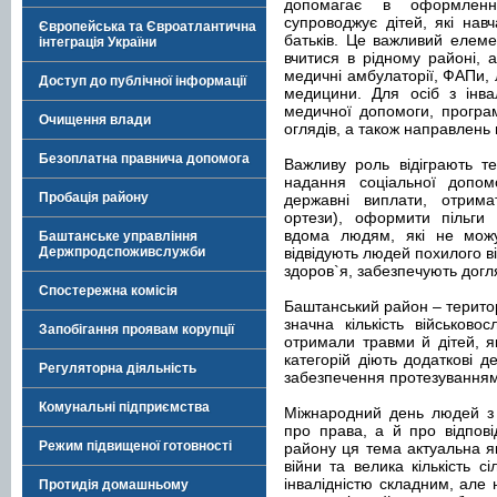
допомагає в оформленні
супроводжує дітей, які нав
Європейська та Євроатлантична
батьків. Це важливий елемен
інтеграція України
вчитися в рідному районі, 
медичні амбулаторії, ФАПи, 
Доступ до публічної інформації
медицини. Для осіб з інва
медичної допомоги, програм
Очищення влади
оглядів, а також направлень 
Безоплатна правнича допомога
Важливу роль відіграють те
надання соціальної допо
Пробація району
державні виплати, отримат
ортези), оформити пільги 
вдома людям, які не можут
Баштанське управління
Держпродспоживслужби
відвідують людей похилого в
здоров`я, забезпечують догля
Спостережна комісія
Баштанський район – територ
значна кількість військовос
Запобігання проявам корупції
отримали травми й дітей, я
категорій діють додаткові де
Регуляторна діяльність
забезпечення протезуванням
Комунальні підприємства
Міжнародний день людей з 
про права, а й про відпові
Режим підвищеної готовності
району ця тема актуальна як
війни та велика кількість с
інвалідністю складним, але
Протидія домашньому