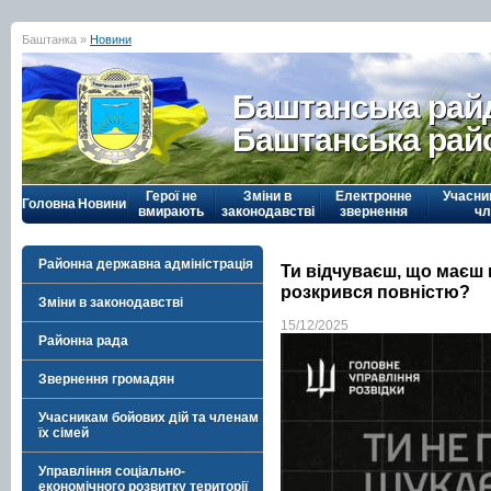
Баштанка »
Новини
Баштанська рай
Баштанська рай
Герої не
Зміни в
Електронне
Учасни
Головна
Новини
вмирають
законодавстві
звернення
чл
Районна державна адміністрація
Ти відчуваєш, що маєш 
розкрився повністю?
Зміни в законодавстві
15/12/2025
Районна рада
Звернення громадян
Учасникам бойових дій та членам
їх сімей
Управління соціально-
економічного розвитку території