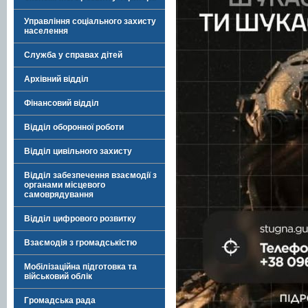
Управління соціального захисту
населення
Служба у справах дітей
Архівний відділ
Фінансовий відділ
Відділ оборонної роботи
Відділ цивільного захисту
Відділ забезпечення взаємодії з
органами місцевого
самоврядування
Відділ цифрового розвитку
Взаємодія з громадськістю
Мобілізаційна підготовка та
військовий облік
Громадська рада