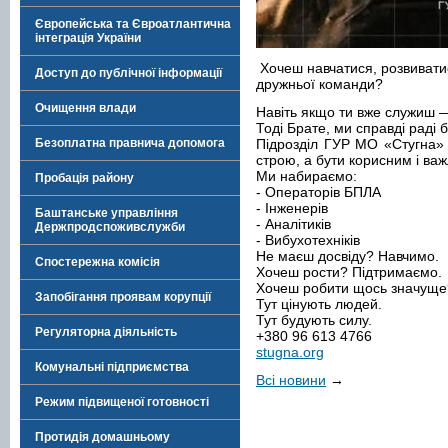
Європейська та Євроатлантична
інтеграція України
Хочеш навчатися, розвиватис
Доступ до публічної інформації
дружньої команди?
Очищення влади
Навіть якщо ти вже служиш —
Тоді Брате, ми справді раді 
Безоплатна правнича допомога
Підрозділ ГУР МО «Стугна» 
строю, а бути корисним і ва
Ми набираємо:
Пробація району
- Операторів БПЛА
- Інженерів
Баштанське управління
- Аналітиків
Держпродспоживслужби
- Вибухотехніків
Не маєш досвіду? Навчимо.
Спостережна комісія
Хочеш рости? Підтримаємо.
Хочеш робити щось значуще?
Запобігання проявам корупції
Тут цінують людей.
Тут будують силу.
Регуляторна діяльність
+380 96 613 4766
stugna.org
Комунальні підприємства
Всі новини
→
Режим підвищеної готовності
Протидія домашньому