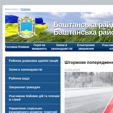
Баштанка »
Новини
Баштанська рай
Баштанська рай
Герої не
Зміни в
Електронне
Учасни
Головна
Новини
вмирають
законодавстві
звернення
чл
Районна державна адміністрація
Штормове попереджен
Зміни в законодавстві
02/01/2026
Районна рада
Звернення громадян
Учасникам бойових дій та членам
їх сімей
Управління соціально-
економічного розвитку території