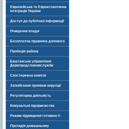
Європейська та Євроатлантична
інтеграція України
Доступ до публічної інформації
Очищення влади
Безоплатна правнича допомога
Пробація району
Баштанське управління
Держпродспоживслужби
Спостережна комісія
Запобігання проявам корупції
Регуляторна діяльність
Комунальні підприємства
Режим підвищеної готовності
Протидія домашньому