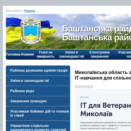
Баштанка »
Новини
Баштанська рай
Баштанська рай
Герої не
Зміни в
Електронне
Учасни
Головна
Новини
вмирають
законодавстві
звернення
чл
Районна державна адміністрація
Миколаївська область 
ІТ-навчання для спільн
Зміни в законодавстві
05/03/2026
Районна рада
Звернення громадян
Учасникам бойових дій та членам
їх сімей
Управління соціально-
економічного розвитку території