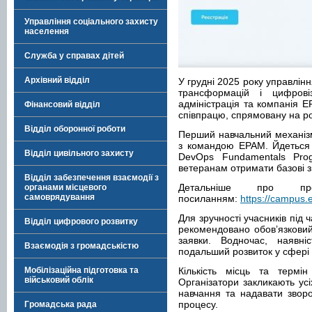
Управління соціального захисту
населення
Служба у справах дітей
Архівний відділ
У грудні 2025 року управлін
трансформацій і цифровіз
адміністрація та компанія
Фінансовий відділ
співпрацю, спрямовану на ро
Відділ оборонної роботи
Перший навчальний механізм
з командою EPAM. Йдеться
Відділ цивільного захисту
DevOps Fundamentals Prog
ветеранам отримати базові з
Відділ забезпечення взаємодії з
Детальніше про п
органами місцевого
самоврядування
посиланням:
https://campus.
Для зручності учасників під 
Відділ цифрового розвитку
рекомендовано обов’язковий 
заявки. Водночас, наявні
Взаємодія з громадськістю
подальший розвиток у сфері 
Мобілізаційна підготовка та
Кількість місць та термі
військовий облік
Організатори закликають усі
навчання та надавати зворо
процесу.
Громадська рада