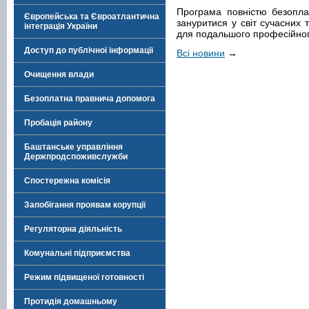
Програма повністю безопла
Європейська та Євроатлантична
зануритися у світ сучасних 
інтеграція України
для подальшого професійног
Доступ до публічної інформації
Всі новини
→
Очищення влади
Безоплатна правнича допомога
Пробація району
Баштанське управління
Держпродспоживслужби
Спостережна комісія
Запобігання проявам корупції
Регуляторна діяльність
Комунальні підприємства
Режим підвищеної готовності
Протидія домашньому