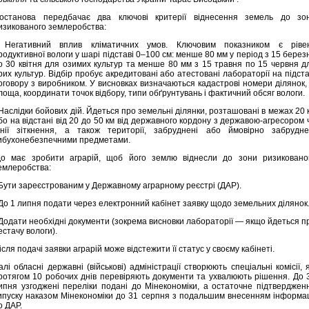
останова передбачає два ключові критерії віднесення земель до зо
изикованого землеробства:
 Негативний вплив кліматичних умов. Ключовим показником є ​​ріве
родуктивної вологи у шарі підставі 0–100 см: менше 80 мм у період з 15 берез
о 30 квітня для озимих культур та менше 80 мм з 15 травня по 15 червня д
рих культур. Відбір пробує акредитовані або атестовані лабораторії на підста
оговору з виробником. У висновках визначаються кадастрові номери ділянок, 
лоща, координати точок відбору, типи обґрунтувань і фактичний обсяг вологи.
 Наслідки бойових дій. Йдеться про земельні ділянки, розташовані в межах 20 
бо на відстані від 20 до 50 км від державного кордону з державою-агресором 
інії зіткнення, а також території, забруднені або ймовірно забрудне
ибухонебезпечними предметами.
о має зробити аграрій, щоб його землю віднесли до зони ризиковано
емлеробства:
 Бути зареєстрованим у Державному аграрному реєстрі (ДАР).
 До 1 липня подати через електронний кабінет заявку щодо земельних ділянок
 Додати необхідні документи (зокрема висновки лабораторії — якщо йдеться п
естачу вологи).
ісля подачі заявки аграрій може відстежити її статус у своєму кабінеті.
алі обласні державні (військові) адміністрації створюють спеціальні комісії, я
ротягом 10 робочих днів перевіряють документи та ухвалюють рішення. До 
ипня узгоджені переліки подані до Мінекономіки, а остаточне підтверджен
ипуску наказом Мінекономіки до 31 серпня з подальшим внесенням інформац
о ДАР.