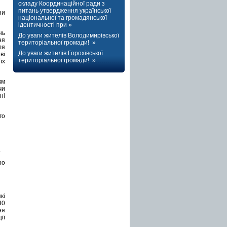
складу Координаційної ради з
питань утвердження української
ни
національної та громадянської
ідентичності при »
нь
До уваги жителів Володимирівської
ня
територіальної громади! »
ля
До уваги жителів Горохівської
ві
територіальної громади! »
їх
км
чи
ні
го
.
ро
кі
30
ня
ії