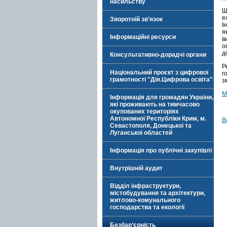
насильству
Щ
е
Зворотній зв'язок
І
я
Інформаційні ресурси
в
о
д
Консультативно-дорадчі органи
Р
Національний проєкт з цифрової
г
грамотності "Дія.Цифрова освіта"
з
М
Інформація для громадян України,
які проживають на тимчасово
окупованих територіях
Автономної Республіки Крим, м.
В
Севастополя, Донецької та
Луганської областей
Інформація про публічні закупівлі
Внутрішній аудит
Відділ інфраструктури,
містобудування та архітектури,
житлово-комунального
господарства та екології
Безбар’єрність