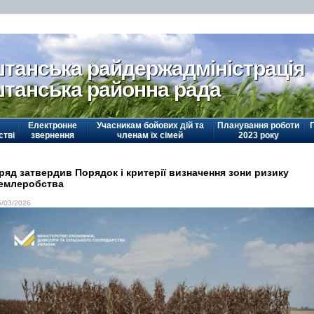
танська райдержадміністрація
танська районна рада
Електронне
Учасникам бойових дій та
Планування роботи
стві
звернення
членам їх сімей
2023 року
ряд затвердив Порядок і критерії визначення зони ризику
емлеробства
5/03/2026