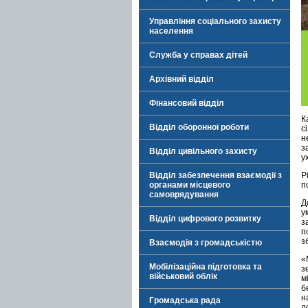
Управління соціального захисту
населення
Служба у справах дітей
Архівний відділ
Фінансовий відділ
К
Відділ оборонної роботи
с
н
з
Відділ цивільного захисту
у
Відділ забезпечення взаємодії з
Р
органами місцевого
п
самоврядування
Д
у
Відділ цифрового розвитку
з
п
з
Взаємодія з громадськістю
«
Мобілізаційна підготовка та
з
військовий облік
м
б
н
Громадська рада
д