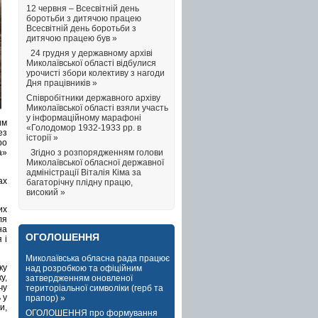
12 червня – Всесвітній день
боротьби з дитячою працею
Всесвітній день боротьби з
дитячою працею був »
24 грудня у державному архіві
Миколаївської області відбулися
урочисті збори колективу з нагоди
Дня працівників »
Співробітники державного архіву
Миколаївської області взяли участь
у інформаційному марафоні
им
«Голодомор 1932-1933 рр. в
ез
історії »
ро
Згідно з розпорядженням голови
а»
Миколаївської обласної державної
адміністрації Віталія Кіма за
ах
багаторічну плідну працю,
високий »
их
ля
на
ОГОЛОШЕННЯ
 і
Миколаївська обласна рада працює
ку
над розробкою та офіційним
у,
затвердженням оновленої
чу
територіальної символіки (герб та
 у
прапор) »
и,
ОГОЛОШЕННЯ про формування