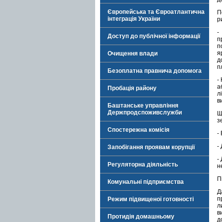
Європейська та Євроатлантична
П
інтеграція України
р
-
Доступ до публічної інформації
п
п
я
Очищення влади
д
п
Безоплатна правнича допомога
-
а
Пробація району
л
в
Баштанське управління
Держпродспоживслужби
Щ
з
Спостережна комісія
-
-
Запобігання проявам корупції
-
Регуляторна діяльність
н
П
Комунальні підприємства
Д
п
Режим підвищеної готовності
л
в
Протидія домашньому
д