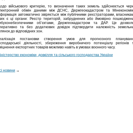
одо військового критерію, то визначення таких земель здійснюється чер
лектронний обмін даними між ДСНС, Держгеокадастром та Мінекономік
нформація автоматично звіряється між публічними реєстраторами, власника
ких є ці органи: Реєстр територій, забруднених або ймовірно пошкоджен
ибухонебезпечними об’єктами, Держгеокадастром та ДАР. Це дозвол
перативно та без додаткових довідок підтвердити належність земельн
ілянок до відповідних зон.
еалізація постановки створення умов для прогнозного плануван
осподарської діяльності, збереження виробничого потенціалу регіонів 
міцнення експортних товарів можливо навіть в умовах воєнного часу.
іністерство економіки, довкілля та сільського господарства України
сі новини
→