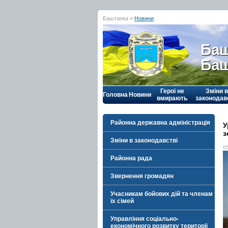
Баштанка »
Новини
Баш
Баш
Герої не
Зміни в
Головна
Новини
вмирають
законодав
Районна державна адміністрація
У
з
Зміни в законодавстві
0
Районна рада
Звернення громадян
Учасникам бойових дій та членам
їх сімей
Управління соціально-
економічного розвитку території