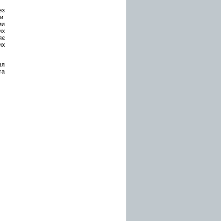
ез
и.
ми
их
яє
их
ня
та