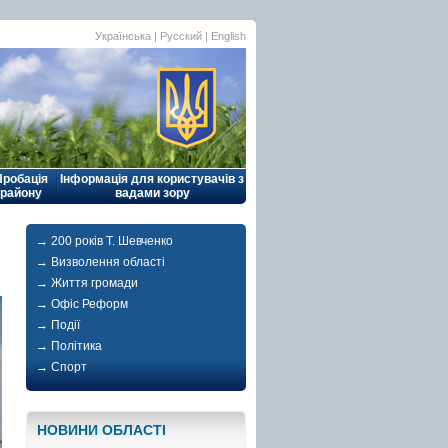
Українська |
Русский
|
English
Пробація
Інформація для користувачів з
району
вадами зору
→ 200 років Т. Шевченко
→ Визволення області
→ Життя громади
→ Офіс Реформ
→ Події
→ Політика
→ Спорт
НОВИНИ ОБЛАСТI