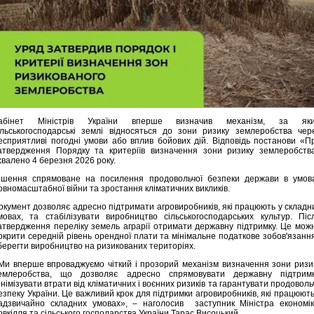
абінет Міністрів України вперше визначив механізм, за як
ільськогосподарські землі відносяться до зони ризику землеробства чер
есприятливі погодні умови або вплив бойових дій. Відповідь постанови «П
атвердження Порядку та критеріїв визначення зони ризику землеробств
хвалено 4 березня 2026 року.
ішення спрямоване на посилення продовольчої безпеки держави в умов
овномасштабної війни та зростання кліматичних викликів.
окумент дозволяє адресно підтримати агровиробників, які працюють у складн
мовах, та стабілізувати виробництво сільськогосподарських культур. Піс
атвердження переліку земель аграрії отримати державну підтримку. Це мож
окрити середній рівень орендної плати та мінімальне податкове зобов'язання
берегти виробництво на ризикованих територіях.
Ми вперше впроваджуємо чіткий і прозорий механізм визначення зони ризи
емлеробства, що дозволяє адресно спрямовувати державну підтримк
інімізувати втрати від кліматичних і воєнних ризиків та гарантувати продоволь
езпеку України. Це важливий крок для підтримки агровиробників, які працюють
адзвичайно складних умовах», – наголосив заступник Міністра економік
овкілля та сільського господарства України Тарас Висоцький .