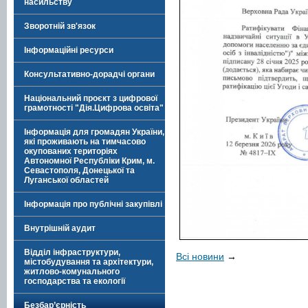
насильству
Зворотній зв'язок
Інформаційні ресурси
Консультативно-дорадчі органи
Національний проєкт з цифрової
грамотності "Дія.Цифрова освіта"
Інформація для громадян України,
які проживають на тимчасово
окупованих територіях
Автономної Республіки Крим, м.
Севастополя, Донецької та
Луганської областей
Інформація про публічні закупівлі
Внутрішній аудит
Відділ інфраструктури,
Всі новини
→
містобудування та архітектури,
житлово-комунального
господарства та екології
Безбар’єрність