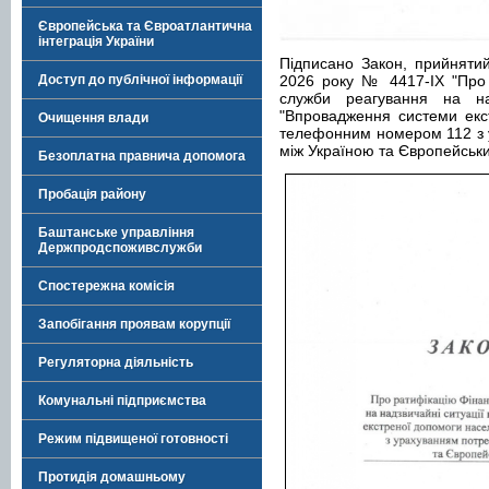
Європейська та Євроатлантична
інтеграція України
Підписано Закон, прийняти
Доступ до публічної інформації
2026 року № 4417-IX "Про 
служби реагування на над
"Впровадження системи екс
Очищення влади
телефонним номером 112 з ур
між Україною та Європейськи
Безоплатна правнича допомога
Пробація району
Баштанське управління
Держпродспоживслужби
Спостережна комісія
Запобігання проявам корупції
Регуляторна діяльність
Комунальні підприємства
Режим підвищеної готовності
Протидія домашньому