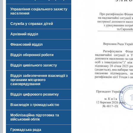
Управління соціального захисту
населення
Служба у справах дітей
Архівний відділ
Фінансовий відділ
Відділ оборонної роботи
Відділ цивільного захисту
Відділ забезпечення взаємодії з
органами місцевого
самоврядування
Відділ цифрового розвитку
Взаємодія з громадськістю
Мобілізаційна підготовка та
військовий облік
Громадська рада