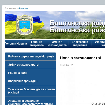
Баштанка »
Новини
Баштанська рай
Баштанська рай
Герої не
Зміни в
Електронне
Учасни
Головна
Новини
вмирають
законодавстві
звернення
чл
Районна державна адміністрація
Нове в законодавстві
Зміни в законодавстві
02/04/2026
Районна рада
Звернення громадян
Учасникам бойових дій та членам
їх сімей
Управління соціально-
економічного розвитку території