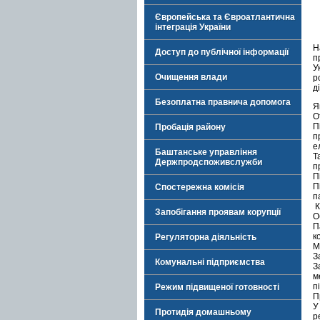
Європейська та Євроатлантична
інтеграція України
Н
Доступ до публічної інформації
п
У
Очищення влади
р
д
Безоплатна правнича допомога
Я
О
П
Пробація району
п
е
Баштанське управління
Т
Держпродспоживслужби
п
П
П
Спостережна комісія
п
К
Запобігання проявам корупції
О
П
к
Регуляторна діяльність
М
З
Комунальні підприємства
З
м
п
Режим підвищеної готовності
П
У
Протидія домашньому
р