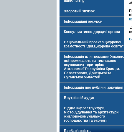
насильству
а
П
Зворотній зв'язок
в
l
Інформаційні ресурси
Д
п
Консультативно-дорадчі органи
В
Національний проєкт з цифрової
грамотності "Дія.Цифрова освіта"
Інформація для громадян України,
які проживають на тимчасово
окупованих територіях
Автономної Республіки Крим, м.
Севастополя, Донецької та
Луганської областей
Інформація про публічні закупівлі
Внутрішній аудит
Відділ інфраструктури,
містобудування та архітектури,
житлово-комунального
господарства та екології
Безбар’єрність