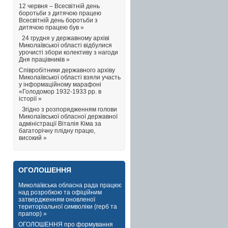
12 червня – Всесвітній день
боротьби з дитячою працею
Всесвітній день боротьби з
дитячою працею був »
24 грудня у державному архіві
Миколаївської області відбулися
урочисті збори колективу з нагоди
Дня працівників »
Співробітники державного архіву
Миколаївської області взяли участь
у інформаційному марафоні
«Голодомор 1932-1933 рр. в
історії »
Згідно з розпорядженням голови
Миколаївської обласної державної
адміністрації Віталія Кіма за
багаторічну плідну працю,
високий »
ОГОЛОШЕННЯ
Миколаївська обласна рада працює
над розробкою та офіційним
затвердженням оновленої
територіальної символіки (герб та
прапор) »
ОГОЛОШЕННЯ про формування