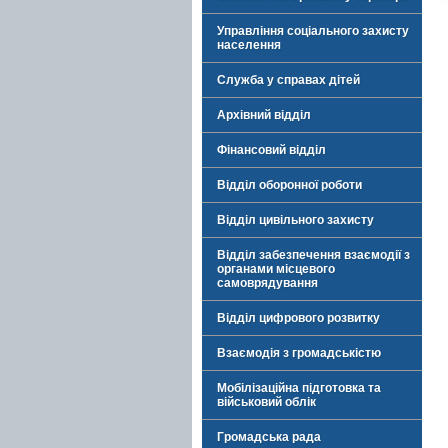
Управління соціального захисту
населення
Служба у справах дітей
Архівний відділ
Фінансовий відділ
Відділ оборонної роботи
Відділ цивільного захисту
Відділ забезпечення взаємодії з
органами місцевого
самоврядування
Відділ цифрового розвитку
Взаємодія з громадськістю
Мобілізаційна підготовка та
військовий облік
Громадська рада