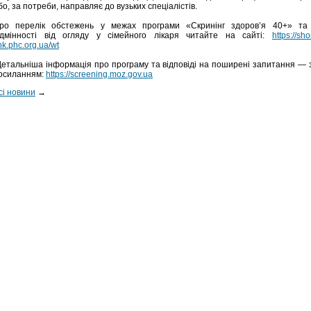
бо, за потреби, направляє до вузьких спеціалістів.
ро перелік обстежень у межах програми «Скринінг здоров’я 40+» та 
ідмінності від огляду у сімейного лікаря читайте на сайті:
https://sho
ink.phc.org.ua/wt
етальніша інформація про програму та відповіді на поширені запитання — 
осиланням:
https://screening.moz.gov.ua
сі новини
→