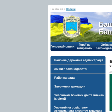
Баштанка »
Новини
Баш
Баш
Герої не
Зміни в
Головна
Новини
вмирають
законодав
Районна державна адміністрація
Б
с
Зміни в законодавстві
0
Районна рада
Звернення громадян
Учасникам бойових дій та членам
їх сімей
Управління соціально-
економічного розвитку території