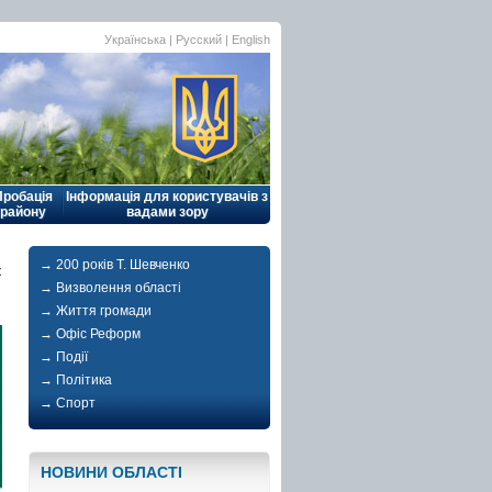
Українська |
Русский
|
English
Пробація
Інформація для користувачів з
району
вадами зору
→ 200 років Т. Шевченко
к
→ Визволення області
→ Життя громади
→ Офіс Реформ
→ Події
→ Політика
→ Спорт
НОВИНИ ОБЛАСТI