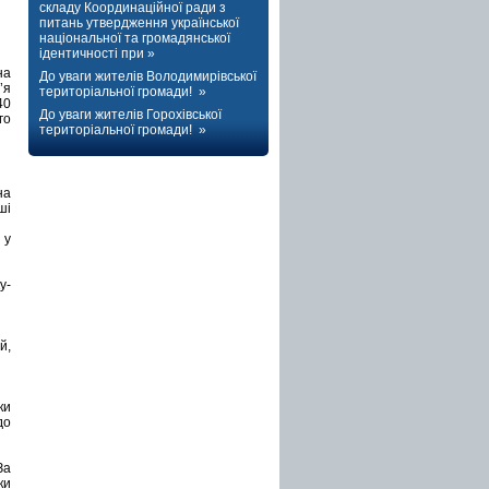
складу Координаційної ради з
питань утвердження української
національної та громадянської
ідентичності при »
на
До уваги жителів Володимирівської
’я
територіальної громади! »
40
До уваги жителів Горохівської
го
територіальної громади! »
на
ші
 у
у-
й,
ки
до
За
ки