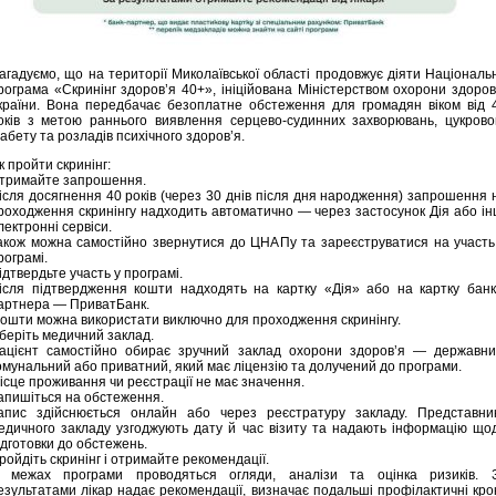
агадуємо, що на території Миколаївської області продовжує діяти Національ
рограма «Скринінг здоров’я 40+», ініційована Міністерством охорони здоров
країни. Вона передбачає безоплатне обстеження для громадян віком від 
оків з метою раннього виявлення серцево-судинних захворювань, цукрово
іабету та розладів психічного здоров’я.
к пройти скринінг:
тримайте запрошення.
ісля досягнення 40 років (через 30 днів після дня народження) запрошення 
роходження скринінгу надходить автоматично — через застосунок Дія або ін
лектронні сервіси.
акож можна самостійно звернутися до ЦНАПу та зареєструватися на участь
рограмі.
ідтвердьте участь у програмі.
ісля підтвердження кошти надходять на картку «Дія» або на картку банк
артнера — ПриватБанк.
ошти можна використати виключно для проходження скринінгу.
беріть медичний заклад.
ацієнт самостійно обирає зручний заклад охорони здоров’я — державни
омунальний або приватний, який має ліцензію та долучений до програми.
ісце проживання чи реєстрації не має значення.
апишіться на обстеження.
апис здійснюється онлайн або через реєстратуру закладу. Представни
едичного закладу узгоджують дату й час візиту та надають інформацію що
ідготовки до обстежень.
ройдіть скринінг і отримайте рекомендації.
 межах програми проводяться огляди, аналізи та оцінка ризиків. 
езультатами лікар надає рекомендації, визначає подальші профілактичні кро