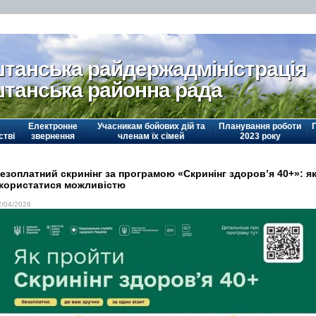
танська райдержадміністрація
танська районна рада
Електронне
Учасникам бойових дій та
Планування роботи
стві
звернення
членам їх сімей
2023 року
езоплатний скринінг за програмою «Скринінг здоров’я 40+»: я
користатися можливістю
2/04/2026