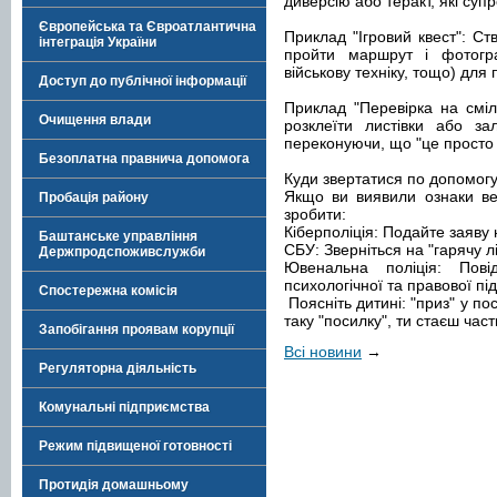
диверсію або теракт, які су
Європейська та Євроатлантична
Приклад "Ігровий квест": Ст
інтеграція України
пройти маршрут і фотограф
військову техніку, тощо) для
Доступ до публічної інформації
Приклад "Перевірка на сміли
Очищення влади
розклеїти листівки або за
переконуючи, що "це просто г
Безоплатна правнича допомога
Куди звертатися по допомог
Якщо ви виявили ознаки ве
Пробація району
зробити:
Кіберполіція: Подайте заяву 
Баштанське управління
СБУ: Зверніться на "гарячу лі
Держпродспоживслужби
Ювенальна поліція: Пов
психологічної та правової пі
Спостережна комісія
Поясніть дитині: "приз" у п
таку "посилку", ти стаєш ча
Запобігання проявам корупції
Всі новини
→
Регуляторна діяльність
Комунальні підприємства
Режим підвищеної готовності
Протидія домашньому