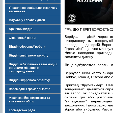
Управління соціального захисту
населення
Служба у справах дітей
Архівний відділ
ГРА, ЩО ПЕРЕТВОРЮЄТЬСЯ
Вербування дітей через о
Фінансовий відділ
використовують спецслу
проведення диверсій. Ворог 
Відділ оборонної роботи
"ігрові місії", цинічно маніпу
Нижче наведено приклади
Відділ цивільного захисту
захистити дитину.
Відділ забезпечення взаємодії з
Як це відбувається: реальні
органами місцевого
самоврядування
Вербувальники часто викор
Roblox, Arma 3, Discord або 
Відділ цифрового розвитку
Приклад "Друг-геймер": Нез
товаришем", цікавиться спра
Взаємодія з громадськістю
він запрошує приєднатися 
онлайн гри або розпочина
Мобілізаційна підготовка та
"випадковим" переможце
військовий облік
заохочення. Таким заохочен
зброя або вибухівка. Разом 
Громадська рада