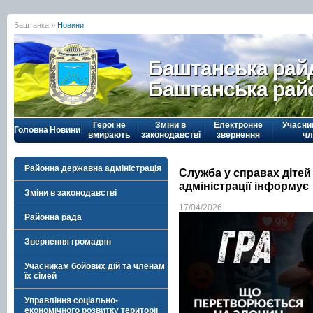
Баштанка »
Новини
Баштанська рай
Баштанська рай
Герої не
Зміни в
Електронне
Учасни
Головна
Новини
вмирають
законодавстві
звернення
чл
Районна державна адміністрація
Служба у справах дітей
адміністрації інформує
Зміни в законодавстві
17/04/2026
Районна рада
Звернення громадян
Учасникам бойових дій та членам
їх сімей
Управління соціально-
економічного розвитку території