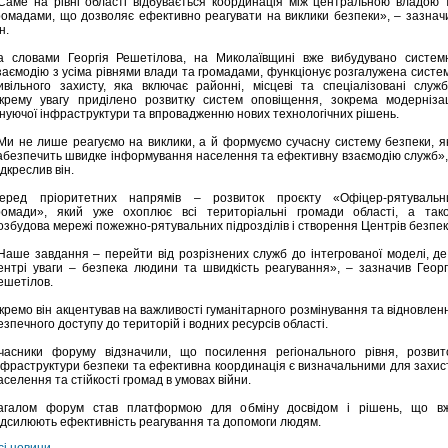
Саме на рівні області відбувається координація між центральною владою 
ромадами, що дозволяє ефективно реагувати на виклики безпеки», – зазнач
н.
а словами Георгія Решетілова, на Миколаївщині вже вибудувано систем
заємодію з усіма рівнями влади та громадами, функціонує розгалужена систе
ивільного захисту, яка включає районні, місцеві та спеціалізовані служб
крему увагу приділено розвитку систем оповіщення, зокрема модернізац
снуючої інфраструктури та впровадженню нових технологічних рішень.
Ми не лише реагуємо на виклики, а й формуємо сучасну систему безпеки, я
абезпечить швидке інформування населення та ефективну взаємодію служб»,
ідкреслив він.
еред пріоритетних напрямів – розвиток проєкту «Офіцер-рятувальн
ромади», який уже охоплює всі територіальні громади області, а так
озбудова мережі пожежно-рятувальних підрозділів і створення Центрів безпек
Наше завдання – перейти від розрізнених служб до інтегрованої моделі, де
ентрі уваги – безпека людини та швидкість реагування», – зазначив Георг
ешетілов.
кремо він акцентував на важливості гуманітарного розмінування та відновлен
езпечного доступу до територій і водних ресурсів області.
часники форуму відзначили, що посилення регіонального рівня, розвит
нфраструктури безпеки та ефективна координація є визначальними для захис
аселення та стійкості громад в умовах війни.
агалом форум став платформою для обміну досвідом і рішень, що в
ідсилюють ефективність реагування та допомоги людям.