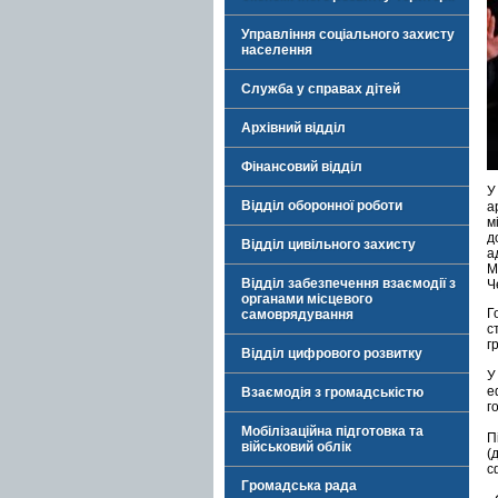
Управління соціального захисту
населення
Служба у справах дітей
Архівний відділ
Фінансовий відділ
У
Відділ оборонної роботи
а
м
д
Відділ цивільного захисту
а
М
Відділ забезпечення взаємодії з
Ч
органами місцевого
Г
самоврядування
с
г
Відділ цифрового розвитку
У
е
Взаємодія з громадськістю
г
Мобілізаційна підготовка та
П
військовий облік
(
с
Громадська рада