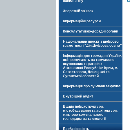
В
насильству
Зворотній зв'язок
Інформаційні ресурси
Консультативно-дорадчі органи
Національний проєкт з цифрової
грамотності "Дія.Цифрова освіта"
Інформація для громадян України,
які проживають на тимчасово
окупованих територіях
Автономної Республіки Крим, м.
Севастополя, Донецької та
Луганської областей
Інформація про публічні закупівлі
Внутрішній аудит
Відділ інфраструктури,
містобудування та архітектури,
житлово-комунального
господарства та екології
Безбар’єрність