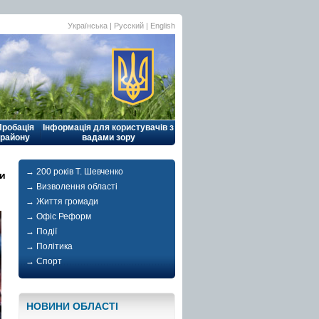
Українська |
Русский
|
English
Пробація
Інформація для користувачів з
району
вадами зору
→ 200 років Т. Шевченко
ти
→ Визволення області
→ Життя громади
→ Офіс Реформ
→ Події
→ Політика
→ Спорт
НОВИНИ ОБЛАСТI