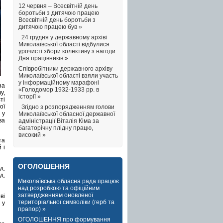
12 червня – Всесвітній день
боротьби з дитячою працею
Всесвітній день боротьби з
дитячою працею був »
24 грудня у державному архіві
Миколаївської області відбулися
урочисті збори колективу з нагоди
Дня працівників »
Співробітники державного архіву
Миколаївської області взяли участь
у інформаційному марафоні
на
«Голодомор 1932-1933 рр. в
у,
історії »
ті
ої
Згідно з розпорядженням голови
 у
Миколаївської обласної державної
ва
адміністрації Віталія Кіма за
багаторічну плідну працю,
високий »
та
 і
ОГОЛОШЕННЯ
д,
д,
Миколаївська обласна рада працює
над розробкою та офіційним
затвердженням оновленої
ві
територіальної символіки (герб та
 у
прапор) »
ОГОЛОШЕННЯ про формування