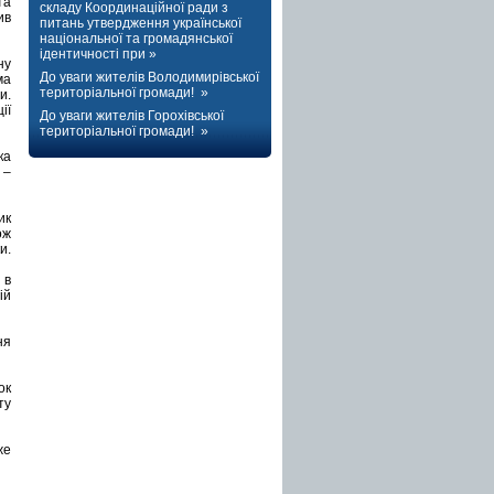
та
складу Координаційної ради з
ив
питань утвердження української
національної та громадянської
ідентичності при »
ну
До уваги жителів Володимирівської
ма
територіальної громади! »
и.
ії
До уваги жителів Горохівської
територіальної громади! »
ка
 –
ик
ож
и.
 в
ій
ня
ок
ту
же