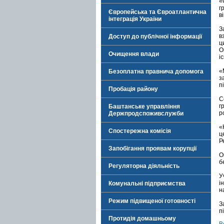
«
г
Європейська та Євроатлантична
ві
інтеграція України
З
в
Доступ до публічної інформації
ц
О
Очищення влади
і
«
Безоплатна правнича допомога
з
п
Пробація району
С
г
Баштанське управління
р
Держпродспоживслужби
«
Спостережна комісія
ц
Р
Запобігання проявам корупції
О
б
Регуляторна діяльність
У
і
Комунальні підприємства
н
Режим підвищеної готовності
З
п
Протидія домашньому