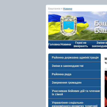
Баштанка »
Новини
Баш
Баш
Герої не
Зміни в
Головна
Новини
вмирають
законодав
Районна державна адміністрація
М
т
Зміни в законодавстві
2
Районна рада
Звернення громадян
Учасникам бойових дій та членам
їх сімей
Управління соціально-
економічного розвитку території