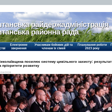
танська райдержадміністрація
танська районна рада
Електронне
Учасникам бойових дій та
Планування роботи
стві
звернення
членам їх сімей
2023 року
иколаївщина посилює систему цивільного захисту: результа
а пріоритети розвитку
2/04/2026