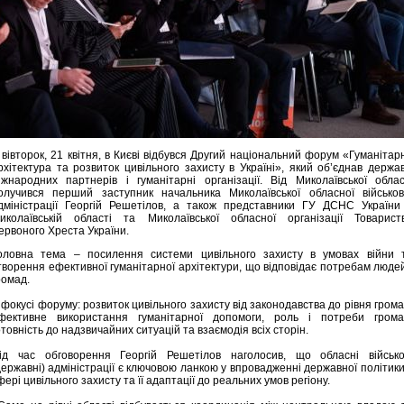
 вівторок, 21 квітня, в Києві відбувся Другий національний форум «Гуманітар
рхітектура та розвиток цивільного захисту в Україні», який об’єднав держав
іжнародних партнерів і гуманітарні організації. Від Миколаївської облас
олучився перший заступник начальника Миколаївської обласної військов
дміністрації Георгій Решетілов, а також представники ГУ ДСНС України
иколаївській області та Миколаївської обласної організації Товарист
ервоного Хреста України.
оловна тема – посилення системи цивільного захисту в умовах війни 
творення ефективної гуманітарної архітектури, що відповідає потребам людей
ромад.
 фокусі форуму: розвиток цивільного захисту від законодавства до рівня грома
фективне використання гуманітарної допомоги, роль і потреби грома
отовність до надзвичайних ситуацій та взаємодія всіх сторін.
ід час обговорення Георгій Решетілов наголосив, що обласні військо
державні) адміністрації є ключовою ланкою у впровадженні державної політики
фері цивільного захисту та її адаптації до реальних умов регіону.