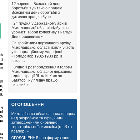
12 червня – Всесвітній день
боротьби з дитячою працею
Всесвітній день боротьби з
дитячою працею був »
24 грудня у державному архіві
Миколаївської області відбулися
урочисті збори колективу з нагоди
Дня працівників »
Співробітники державного архіву
Миколаївської області взяли участь
у інформаційному марафоні
 №
«Голодомор 1932-1933 рр. в
 з
історії »
ня
Згідно з розпорядженням голови
ів
Миколаївської обласної державної
адміністрації Віталія Кіма за
багаторічну плідну працю,
ії
високий »
й,
и,
я,
ОГОЛОШЕННЯ
кі
ні
Миколаївська обласна рада працює
26
над розробкою та офіційним
до
затвердженням оновленої
територіальної символіки (герб та
прапор) »
ка
ОГОЛОШЕННЯ про формування
их