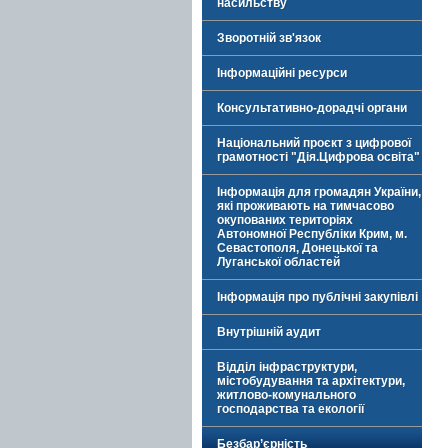
насильству
Зворотній зв'язок
Інформаційні ресурси
Консультативно-дорадчі органи
Національний проєкт з цифрової
грамотності "Дія.Цифрова освіта"
Інформація для громадян України,
які проживають на тимчасово
окупованих територіях
Автономної Республіки Крим, м.
Севастополя, Донецької та
Луганської областей
Інформація про публічні закупівлі
Внутрішній аудит
Відділ інфраструктури,
містобудування та архітектури,
житлово-комунального
господарства та екології
Безбар’єрність