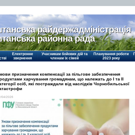
танська райдержадміністрація
танська районна рада
Електронне
Учасникам бойових дій та
Планування роботи
стві
звернення
членам їх сімей
2023 року
мови призначення компенсації за пільгове забезпечення
родуктами харчування громадянам, що належать до І та ІІ
атегорії осіб, які постраждали від наслідків Чорнобильської
атастрофи
2/04/2026