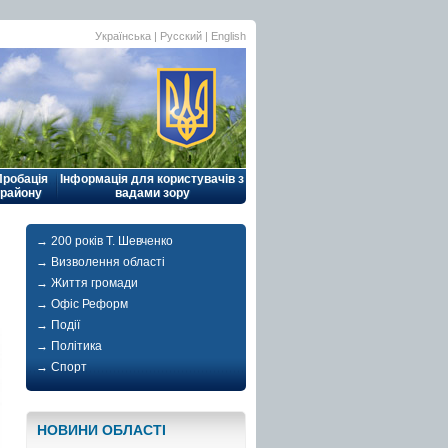
Українська |
Русский
|
English
Пробація
Інформація для користувачів з
району
вадами зору
→ 200 років Т. Шевченко
→ Визволення області
→ Життя громади
→ Офіс Реформ
→ Події
→ Політика
→ Спорт
НОВИНИ ОБЛАСТI