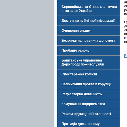
а
о
Європейська та Євроатлантична
р
інтеграція України
п
Доступ до публічної інформації
Г
д
л
Очищення влади
а
к
Безоплатна правнича допомога
о
Пробація району
В
Баштанське управління
Держпродспоживслужби
Спостережна комісія
Запобігання проявам корупції
Регуляторна діяльність
Комунальні підприємства
Режим підвищеної готовності
Протидія домашньому