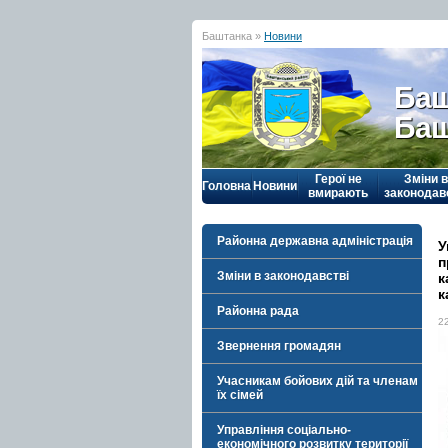
Баштанка »
Новини
Баш
Баш
Герої не
Зміни в
Головна
Новини
вмирають
законодав
Районна державна адміністрація
У
п
Зміни в законодавстві
к
к
Районна рада
2
Звернення громадян
Учасникам бойових дій та членам
їх сімей
Управління соціально-
економічного розвитку території