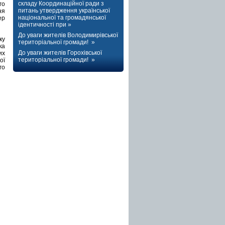
складу Координаційної ради з
го
питань утвердження української
ня
національної та громадянської
ер
ідентичності при »
До уваги жителів Володимирівської
ку
територіальної громади! »
ка
До уваги жителів Горохівської
их
територіальної громади! »
ої
го