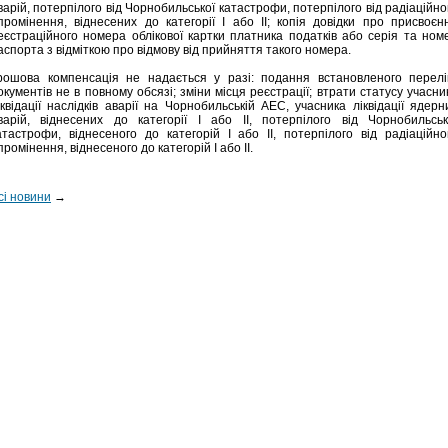
варій, потерпілого від Чорнобильської катастрофи, потерпілого від радіаційно
промінення, віднесених до категорії І або ІІ; копія довідки про присвоєн
еєстраційного номера облікової картки платника податків або серія та ном
аспорта з відміткою про відмову від прийняття такого номера.
рошова компенсація не надається у разі: подання встановленого перелі
окументів не в повному обсязі; зміни місця реєстрації; втрати статусу учасни
іквідації наслідків аварії на Чорнобильській АЕС, учасника ліквідації ядерн
варій, віднесених до категорії І або ІІ, потерпілого від Чорнобильськ
атастрофи, віднесеного до категорій І або ІІ, потерпілого від радіаційно
промінення, віднесеного до категорій І або ІІ.
сі новини
→