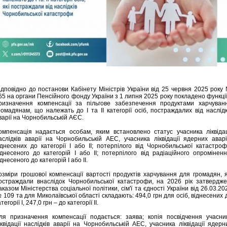
ідповідно до постанови Кабінету Міністрів України від 25 червня 2025 року
65 на органи Пенсійного фонду України з 1 липня 2025 року покладено функції
ризначення компенсації за пільгове забезпечення продуктами харчуван
ромадянам, що належать до І та ІІ категорії осіб, постраждалих від наслідк
варії на Чорнобильській АЄС.
омпенсація надається особам, яким встановлено статус учасника ліквідац
аслідків аварії на Чорнобильській АЕС, учасника ліквідації ядерних аварі
іднесених до категорії І або ІІ; потерпілого від Чорнобильської катастроф
іднесеного до категорій І або ІІ; потерпілого від радіаційного опроміненн
іднесеного до категорій І або ІІ.
озміри грошової компенсації вартості продуктів харчування для громадян, я
остраждали внаслідок Чорнобильської катастрофи, на 2026 рік затвердже
аказом Міністерства соціальної політики, сім'ї та єдності України від 26.03.20
 109 та для Миколаївської області складають: 494,0 грн для осіб, віднесених 
тегорії І, 247,0 грн – до категорії ІІ.
ля призначення компенсації подається: заява; копія посвідчення учасни
іквідації наслідків аварії на Чорнобильській АЕС, учасника ліквідації ядерн