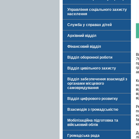
Управління соціального захисту
населення
Служба у справах дітей
Архівний відділ
Фінансовий відділ
В
Відділ оборонної роботи
7
п
г
Відділ цивільного захисту
а
Відділ забезпечення взаємодії з
К
органами місцевого
н
самоврядування
в
в
в
Відділ цифрового розвитку
Р
Взаємодія з громадськістю
п
н
№
Мобілізаційна підготовка та
ка
військовий облік
Д
Громадська рада
л