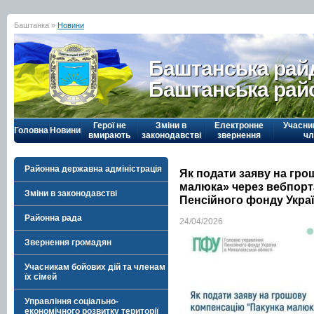
Баштанка »
Новини
Баштанська рай
Баштанська рай
Герої не
Зміни в
Електронне
Учасни
Головна
Новини
вмирають
законодавстві
звернення
чл
Районна державна адміністрація
Як подати заяву на гр
малюка» через вебпорт
Зміни в законодавстві
Пенсійного фонду Укра
Районна рада
24/04/2026
Звернення громадян
Учасникам бойових дій та членам
їх сімей
Управління соціально-
економічного розвитку території