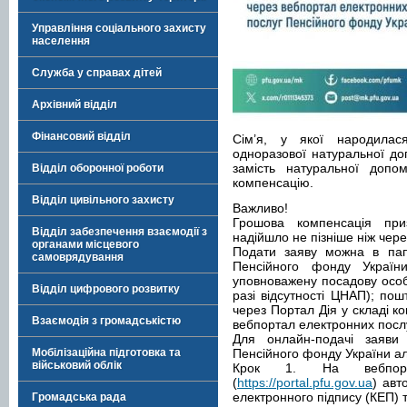
Управління соціального захисту
населення
Служба у справах дітей
Архівний відділ
Фінансовий відділ
Cім’я, у якої народила
одноразової натуральної д
замість натуральної допо
Відділ оборонної роботи
компенсацію.
Відділ цивільного захисту
Важливо!
Грошова компенсація пр
Відділ забезпечення взаємодії з
надійшло не пізніше ніж чере
органами місцевого
Подати заяву можна в папе
самоврядування
Пенсійного фонду Україн
уповноважену посадову особу
Відділ цифрового розвитку
разі відсутності ЦНАП); по
через Портал Дія у складі к
Взаємодія з громадськістю
вебпортал електронних посл
Для онлайн-подачі заяви
Мобілізаційна підготовка та
Пенсійного фонду України ал
військовий облік
Крок 1. На вебпорт
(
https://portal.pfu.gov.ua
) авт
електронного підпису (КЕП) т
Громадська рада