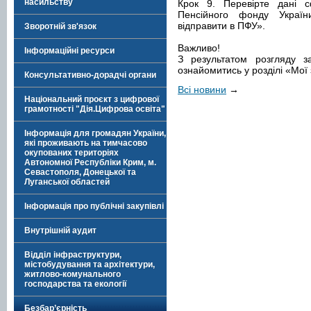
насильству
Крок 9. Перевірте дані с
Пенсійного фонду Україн
відправити в ПФУ».
Зворотній зв'язок
Важливо!
Інформаційні ресурси
З результатом розгляду 
ознайомитись у розділі «Мої
Консультативно-дорадчі органи
Всі новини
→
Національний проєкт з цифрової
грамотності "Дія.Цифрова освіта"
Інформація для громадян України,
які проживають на тимчасово
окупованих територіях
Автономної Республіки Крим, м.
Севастополя, Донецької та
Луганської областей
Інформація про публічні закупівлі
Внутрішній аудит
Відділ інфраструктури,
містобудування та архітектури,
житлово-комунального
господарства та екології
Безбар’єрність