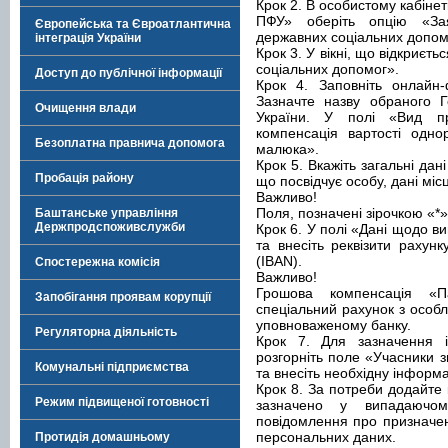
Крок 2. В особистому кабінеті
ПФУ» оберіть опцію «За
Європейська та Євроатлантична
державних соціальних допом
інтеграція України
Крок 3. У вікні, що відкриєт
соціальних допомог».
Доступ до публічної інформації
Крок 4. Заповніть онлайн-
Зазначте назву обраного Г
Очищення влади
України. У полі «Вид п
компенсація вартості одно
Безоплатна правнича допомога
малюка».
Крок 5. Вкажіть загальні да
Пробація району
що посвідчує особу, дані міс
Важливо!
Поля, позначені зірочкою «*
Баштанське управління
Держпродспоживслужби
Крок 6. У полі «Дані щодо в
та внесіть реквізити рахун
(IBAN).
Спостережна комісія
Важливо!
Грошова компенсація «П
Запобігання проявам корупції
спеціальний рахунок з особ
уповноваженому банку.
Регуляторна діяльність
Крок 7. Для зазначення 
розгорніть поле «Учасники 
Комунальні підприємства
та внесіть необхідну інформ
Крок 8. За потреби додайте 
Режим підвищеної готовності
зазначено у випадаючом
повідомлення про призначен
персональних даних.
Протидія домашньому