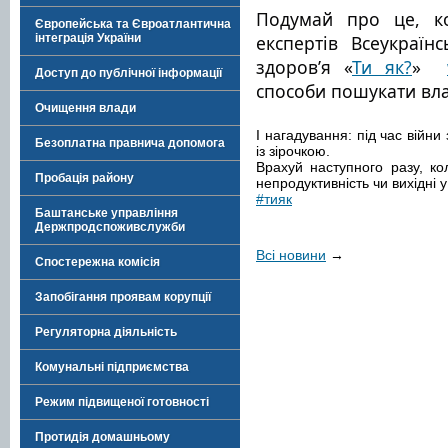
Подумай про це, ко
Європейська та Євроатлантична
інтеграція України
експертів Всеукраїн
здоров’я «
Ти як?
»  
Доступ до публічної інформації
способи пошукати вла
Очищення влади
І нагадування: під час війни
Безоплатна правнича допомога
із зірочкою.
Врахуй наступного разу, ко
Пробація району
непродуктивність чи вихідні у
#тияк
Баштанське управління
Держпродспоживслужби
Всі новини
→
Спостережна комісія
Запобігання проявам корупції
Регуляторна діяльність
Комунальні підприємства
Режим підвищеної готовності
Протидія домашньому