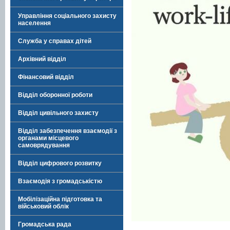
Управління соціального захисту
населення
Служба у справах дітей
Архівний відділ
Фінансовий відділ
Відділ оборонної роботи
Відділ цивільного захисту
Відділ забезпечення взаємодії з
органами місцевого
самоврядування
Відділ цифрового розвитку
Взаємодія з громадськістю
Мобілізаційна підготовка та
військовий облік
Громадська рада