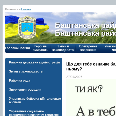
Баштанка »
Новини
Баштанська рай
Баштанська рай
Герої не
Зміни в
Електронне
Учасни
Головна
Новини
вмирають
законодавстві
звернення
чл
Районна державна адміністрація
Що для тебе означає ба
ньому?
Зміни в законодавстві
27/04/2026
Районна рада
Звернення громадян
Учасникам бойових дій та членам
їх сімей
Управління соціально-
економічного розвитку території