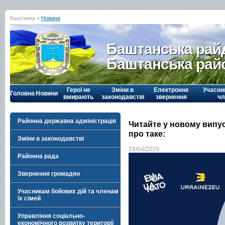
Баштанка »
Новини
Баштанська рай
Баштанська рай
Герої не
Зміни в
Електронне
Учасни
Головна
Новини
вмирають
законодавстві
звернення
чл
Районна державна адміністрація
Читайте у новому випу
про таке:
Зміни в законодавстві
28/04/2026
Районна рада
Звернення громадян
Учасникам бойових дій та членам
їх сімей
Управління соціально-
економічного розвитку території