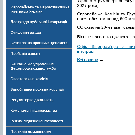
Україна отримає фінансову п
2027 роки;
Європейська та Євроатлантична
інтеграція України
Європейська Комісія та Гр
пакет обсягом понад 600 млн
Доступ до публічної інформації
ЄС схвалив 20-й пакет санкці
Очищення влади
Більше нового та цікавого –
Безоплатна правнича допомога
Офіс Віцепрем'єра з пит
інтеграції
Пробація району
Всі новини
→
Баштанське управління
Держпродспоживслужби
Спостережна комісія
Запобігання проявам корупції
Регуляторна діяльність
Комунальні підприємства
Режим підвищеної готовності
Протидія домашньому