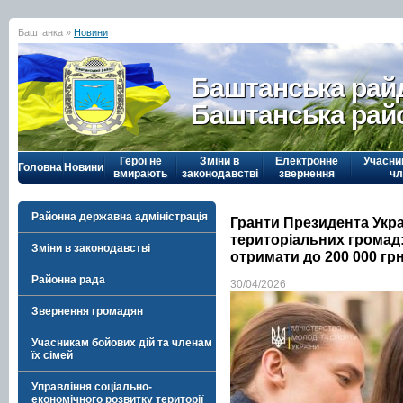
Баштанка »
Новини
Баштанська рай
Баштанська рай
Герої не
Зміни в
Електронне
Учасни
Головна
Новини
вмирають
законодавстві
звернення
чл
Районна державна адміністрація
Гранти Президента Укра
територіальних громад:
Зміни в законодавстві
отримати до 200 000 гр
Районна рада
30/04/2026
Звернення громадян
Учасникам бойових дій та членам
їх сімей
Управління соціально-
економічного розвитку території