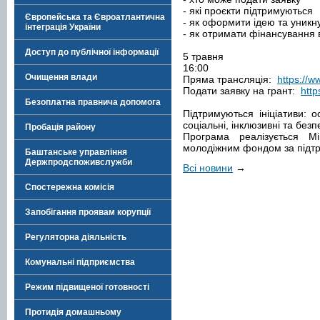
- які проєкти підтримуються
Європейська та Євроатлантична
- як оформити ідею та уникн
інтеграція України
- як отримати фінансування в
Доступ до публічної інформації
5 травня
16:00
Очищення влади
Пряма трансляція:
https://
Подати заявку на грант:
http
Безоплатна правнича допомога
Підтримуються ініціативи: осв
соціальні, інклюзивні та безпе
Пробація району
Програма реалізується Мі
молодіжним фондом за підт
Баштанське управління
Держпродспоживслужби
Всі новини
→
Спостережна комісія
Запобігання проявам корупції
Регуляторна діяльність
Комунальні підприємства
Режим підвищеної готовності
Протидія домашньому