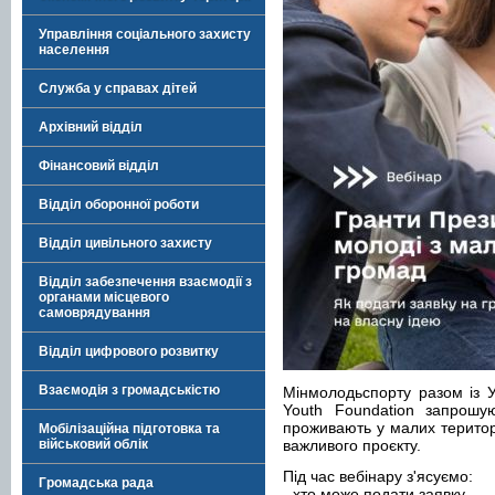
Управління соціального захисту
населення
Служба у справах дітей
Архівний відділ
Фінансовий відділ
Відділ оборонної роботи
Відділ цивільного захисту
Відділ забезпечення взаємодії з
органами місцевого
самоврядування
Відділ цифрового розвитку
Взаємодія з громадськістю
Мінмолодьспорту разом із У
Youth Foundation запрошую
проживають у малих територ
Мобілізаційна підготовка та
військовий облік
важливого проєкту.
Під час вебінару з'ясуємо:
Громадська рада
- хто може подати заявку