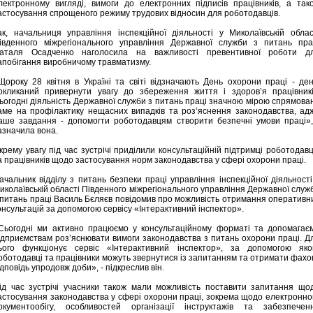
лектронному вигляді, вимоги до електронних підписів працівників, а так
астосування спрощеного режиму трудових відносин для роботодавців.
ак, начальниця управління інспекційної діяльності у Миколаївській облас
івденного міжрегіонального управління Державної служби з питань пра
аталя Осадченко наголосила на важливості превентивної роботи д
апобігання виробничому травматизму.
Щороку 28 квітня в Україні та світі відзначають День охорони праці - ден
окликаний привернути увагу до збереження життя і здоров’я працівникі
ьогодні діяльність Державної служби з питань праці значною мірою спрямова
аме на профілактику нещасних випадків та роз’яснення законодавства, ад
аше завдання - допомогти роботодавцям створити безпечні умови праці»,
азначила вона.
крему увагу під час зустрічі приділили консультаційній підтримці роботодавц
а працівників щодо застосування норм законодавства у сфері охорони праці.
ачальник відділу з питань безпеки праці управління інспекційної діяльності
иколаївській області Південного міжрегіонального управління Державної служ
 питань праці Василь Бєляєв повідомив про можливість отримання оперативн
онсультацій за допомогою сервісу «Інтерактивний інспектор».
Сьогодні ми активно працюємо у консультаційному форматі та допомагає
ідприємствам роз’яснювати вимоги законодавства з питань охорони праці. Д
ього функціонує сервіс «Інтерактивний інспектор», за допомогою яко
оботодавці та працівники можуть звернутися із запитанням та отримати фахо
ідповідь упродовж доби», - підкреслив він.
ід час зустрічі учасники також мали можливість поставити запитання що
астосування законодавства у сфері охорони праці, зокрема щодо електронно
окументообігу, особливостей організації інструктажів та забезпечен