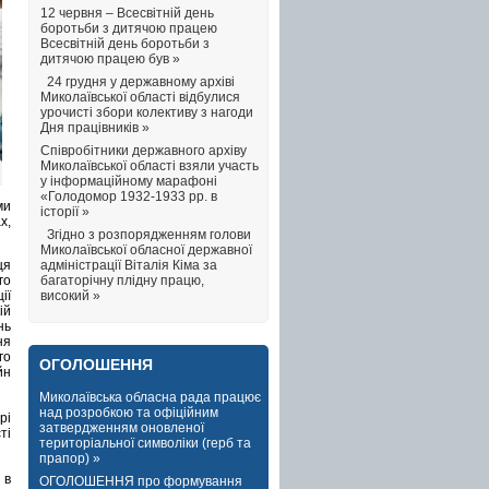
12 червня – Всесвітній день
боротьби з дитячою працею
Всесвітній день боротьби з
дитячою працею був »
24 грудня у державному архіві
Миколаївської області відбулися
урочисті збори колективу з нагоди
Дня працівників »
Співробітники державного архіву
Миколаївської області взяли участь
у інформаційному марафоні
«Голодомор 1932-1933 рр. в
ми
історії »
х,
Згідно з розпорядженням голови
Миколаївської обласної державної
адміністрації Віталія Кіма за
ця
багаторічну плідну працю,
го
високий »
ії
ій
нь
ня
го
ОГОЛОШЕННЯ
йн
Миколаївська обласна рада працює
над розробкою та офіційним
рі
затвердженням оновленої
ті
територіальної символіки (герб та
прапор) »
 в
ОГОЛОШЕННЯ про формування