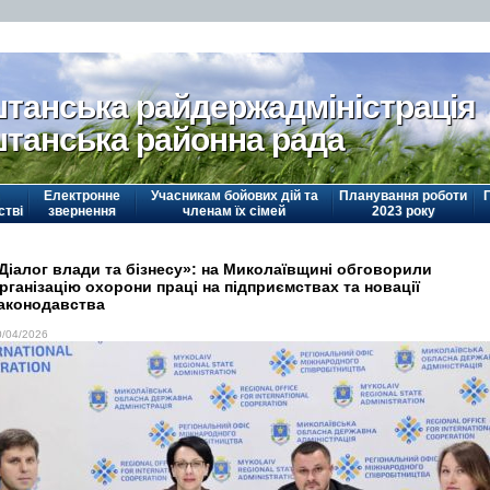
танська райдержадміністрація
танська районна рада
Електронне
Учасникам бойових дій та
Планування роботи
стві
звернення
членам їх сімей
2023 року
Діалог влади та бізнесу»: на Миколаївщині обговорили
рганізацію охорони праці на підприємствах та новації
аконодавства
0/04/2026