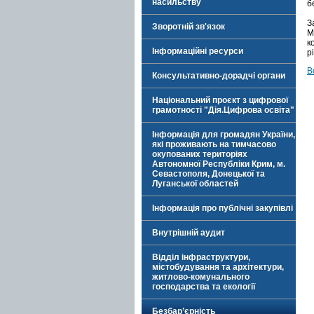
насильству
б
З
Зворотній зв'язок
М
к
Інформаційні ресурси
р
В
Консультативно-дорадчі органи
Національний проєкт з цифрової
грамотності "Дія.Цифрова освіта"
Інформація для громадян України,
які проживають на тимчасово
окупованих територіях
Автономної Республіки Крим, м.
Севастополя, Донецької та
Луганської областей
Інформація про публічні закупівлі
Внутрішній аудит
Відділ інфраструктури,
містобудування та архітектури,
житлово-комунального
господарства та екології
Безбар’єрність