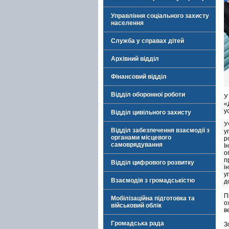
Управління соціального захисту
населення
Служба у справах дітей
Архівний відділ
Фінансовий відділ
Відділ оборонної роботи
У
«
у
Відділ цивільного захисту
У
Відділ забезпечення взаємодії з
у
органами місцевого
р
самоврядування
І
о
п
Відділ цифрового розвитку
і
у
Взаємодія з громадськістю
д
П
Мобілізаційна підготовка та
о
військовий облік
в
Громадська рада
З