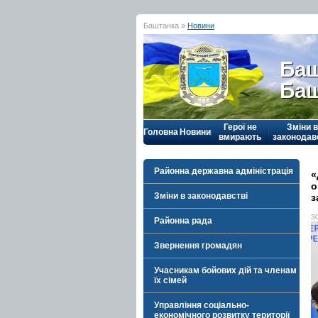
Баштанка »
Новини
Баш
Баш
Герої не
Зміни в
Головна
Новини
вмирають
законодав
Районна державна адміністрація
«
о
Зміни в законодавстві
з
3
Районна рада
Звернення громадян
Учасникам бойових дій та членам
їх сімей
Управління соціально-
економічного розвитку території