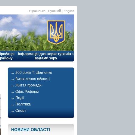
Українська |
Русский
|
English
Пробація
Інформація для користувачів з
району
вадами зору
→ 200 років Т. Шевченко
→ Визволення області
→ Життя громади
→ Офіс Реформ
→ Події
→ Політика
→ Спорт
НОВИНИ ОБЛАСТI