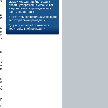
ож
складу Координаційної ради з
питань утвердження української
національної та громадянської
ті
ідентичності при »
ці
До уваги жителів Володимирівської
ля
територіальної громади! »
До уваги жителів Горохівської
ь,
територіальної громади! »
в.
на
же
 -
ів
 у
би
их
мо
ля
го
ву
до
го
ня