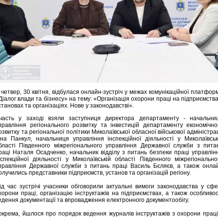
 четвер, 30 квітня, відбулася онлайн-зустріч у межах комунікаційної платфор
Діалог влади та бізнесу» на тему: «Організація охорони праці на підприємства
становах та організаціях. Нове у законодавстві».
часть у заході взяли заступниця директора департаменту - начальни
правління регіонального розвитку та інвестицій департаменту економічно
озвитку та регіональної політики Миколаївської обласної військової адміністрац
нна Панкул, начальниця управління інспекційної діяльності у Миколаївськ
бласті Південного міжрегіонального управління Державної служби з пита
раці Наталя Осадченко, начальник відділу з питань безпеки праці управлін
нспекційної діяльності у Миколаївській області Південного міжрегіонально
правління Державної служби з питань праці Василь Бєляєв, а також онла
олучились представники підприємств, установ та організацій регіону.
ід час зустрічі учасники обговорили актуальні вимоги законодавства у сфе
хорони праці, організацію інструктажів на підприємствах, а також особливос
едення документації та впровадження електронного документообігу.
окрема, йшлося про порядок ведення журналів інструктажів з охорони праці