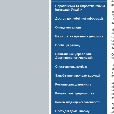
е
з
Європейська та Євроатлантична
інтеграція України
Т
П
Доступ до публічної інформації
Н
з
Очищення влади
«
п
Безоплатна правнича допомога
С
с
н
Пробація району
з
Баштанське управління
О
Держпродспоживслужби
т
Н
Спостережна комісія
М
з
Запобігання проявам корупції
к
«
Регуляторна діяльність
п
ц
Комунальні підприємства
р
в
Режим підвищеної готовності
П
з
Протидія домашньому
д