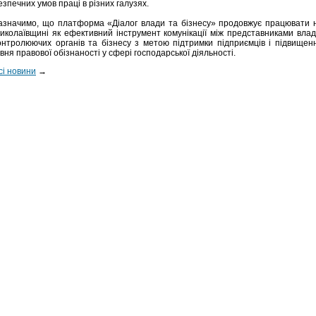
езпечних умов праці в різних галузях.
азначимо, що платформа «Діалог влади та бізнесу» продовжує працювати 
иколаївщині як ефективний інструмент комунікації між представниками влад
онтролюючих органів та бізнесу з метою підтримки підприємців і підвищен
івня правової обізнаності у сфері господарської діяльності.
сі новини
→